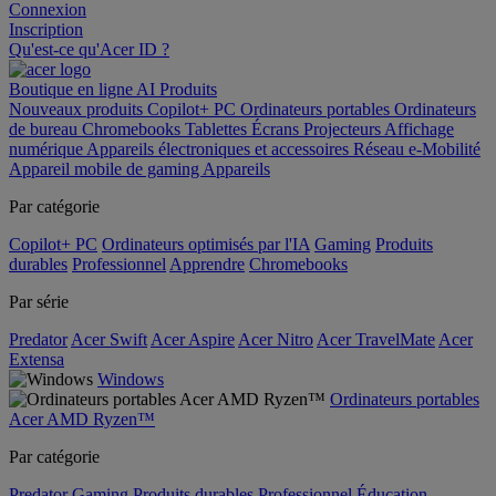
Connexion
Inscription
Qu'est-ce qu'Acer ID ?
Boutique en ligne
AI
Produits
Nouveaux produits
Copilot+ PC
Ordinateurs portables
Ordinateurs
de bureau
Chromebooks
Tablettes
Écrans
Projecteurs
Affichage
numérique
Appareils électroniques et accessoires
Réseau
e-Mobilité
Appareil mobile de gaming
Appareils
Par catégorie
Copilot+ PC
Ordinateurs optimisés par l'IA
Gaming
Produits
durables
Professionnel
Apprendre
Chromebooks
Par série
Predator
Acer Swift
Acer Aspire
Acer Nitro
Acer TravelMate
Acer
Extensa
Windows
Ordinateurs portables
Acer AMD Ryzen™
Par catégorie
Predator
Gaming
Produits durables
Professionnel
Éducation