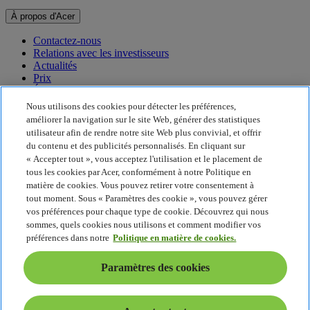
À propos d'Acer
Contactez-nous
Relations avec les investisseurs
Actualités
Prix
Événements
Nous utilisons des cookies pour détecter les préférences,
Développement durable
améliorer la navigation sur le site Web, générer des statistiques
utilisateur afin de rendre notre site Web plus convivial, et offrir
Développement durable
du contenu et des publicités personnalisés. En cliquant sur
« Accepter tout », vous acceptez l'utilisation et le placement de
Responsabilité sociale de l'entreprise
tous les cookies par Acer, conformément à notre Politique en
Empreinte carbone du produit
matière de cookies. Vous pouvez retirer votre consentement à
Project Humanity
tout moment. Sous « Paramètres des cookie », vous pouvez gérer
Earthion
vos préférences pour chaque type de cookie. Découvrez qui nous
Politique de confidentialité
sommes, quels cookies nous utilisons et comment modifier vos
Politique en matière de cookies
préférences dans notre
Politique en matière de cookies.
Mentions légales
Informations légales supplémentaires
Paramètres des cookies
Politique en matière d'accessibilité
Paramètres des cookies
France - Français