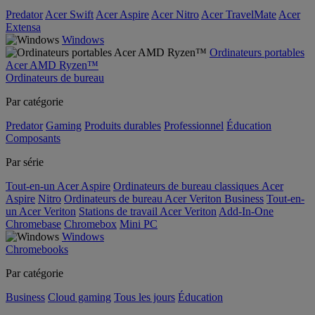
Predator
Acer Swift
Acer Aspire
Acer Nitro
Acer TravelMate
Acer
Extensa
Windows
Ordinateurs portables
Acer AMD Ryzen™
Ordinateurs de bureau
Par catégorie
Predator
Gaming
Produits durables
Professionnel
Éducation
Composants
Par série
Tout-en-un Acer Aspire
Ordinateurs de bureau classiques Acer
Aspire
Nitro
Ordinateurs de bureau Acer Veriton Business
Tout-en-
un Acer Veriton
Stations de travail Acer Veriton
Add-In-One
Chromebase
Chromebox
Mini PC
Windows
Chromebooks
Par catégorie
Business
Cloud gaming
Tous les jours
Éducation