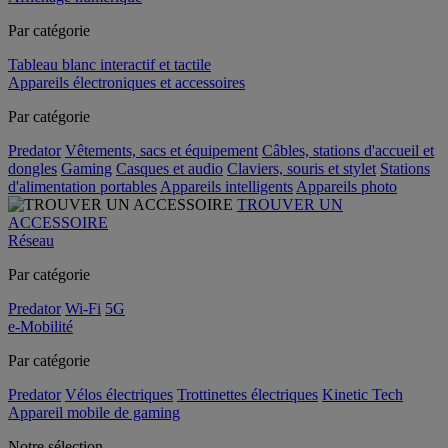
Par catégorie
Tableau blanc interactif et tactile
Appareils électroniques et accessoires
Par catégorie
Predator
Vêtements, sacs et équipement
Câbles, stations d'accueil et
dongles
Gaming
Casques et audio
Claviers, souris et stylet
Stations
d'alimentation portables
Appareils intelligents
Appareils photo
TROUVER UN
ACCESSOIRE
Réseau
Par catégorie
Predator
Wi-Fi
5G
e-Mobilité
Par catégorie
Predator
Vélos électriques
Trottinettes électriques
Kinetic Tech
Appareil mobile de gaming
Notre sélection