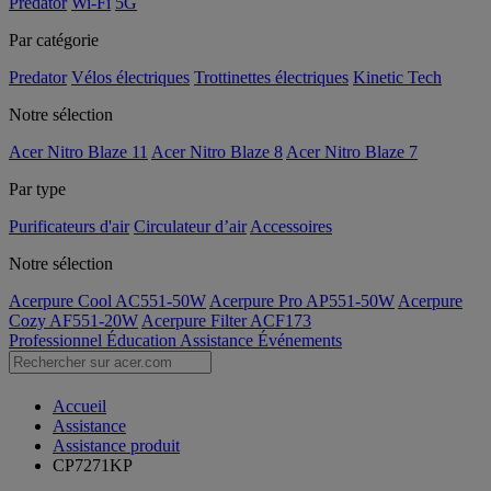
Predator
Wi-Fi
5G
Par catégorie
Predator
Vélos électriques
Trottinettes électriques
Kinetic Tech
Notre sélection
Acer Nitro Blaze 11
Acer Nitro Blaze 8
Acer Nitro Blaze 7
Par type
Purificateurs d'air
Circulateur d’air
Accessoires
Notre sélection
Acerpure Cool AC551-50W
Acerpure Pro AP551-50W
Acerpure
Cozy AF551-20W
Acerpure Filter ACF173
Professionnel
Éducation
Assistance
Événements
Accueil
Assistance
Assistance produit
CP7271KP