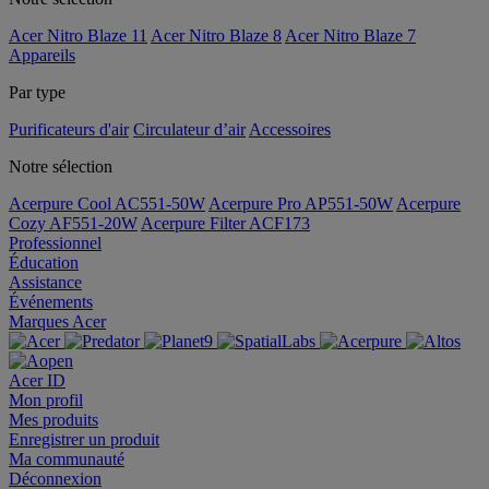
Acer Nitro Blaze 11
Acer Nitro Blaze 8
Acer Nitro Blaze 7
Appareils
Par type
Purificateurs d'air
Circulateur d’air
Accessoires
Notre sélection
Acerpure Cool AC551-50W
Acerpure Pro AP551-50W
Acerpure
Cozy AF551-20W
Acerpure Filter ACF173
Professionnel
Éducation
Assistance
Événements
Marques Acer
Acer ID
Mon profil
Mes produits
Enregistrer un produit
Ma communauté
Déconnexion