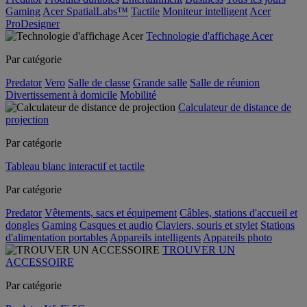
Gaming
Acer SpatialLabs™
Tactile
Moniteur intelligent
Acer
ProDesigner
Technologie d'affichage Acer
Par catégorie
Predator
Vero
Salle de classe
Grande salle
Salle de réunion
Divertissement à domicile
Mobilité
Calculateur de distance de
projection
Par catégorie
Tableau blanc interactif et tactile
Par catégorie
Predator
Vêtements, sacs et équipement
Câbles, stations d'accueil et
dongles
Gaming
Casques et audio
Claviers, souris et stylet
Stations
d'alimentation portables
Appareils intelligents
Appareils photo
TROUVER UN
ACCESSOIRE
Par catégorie