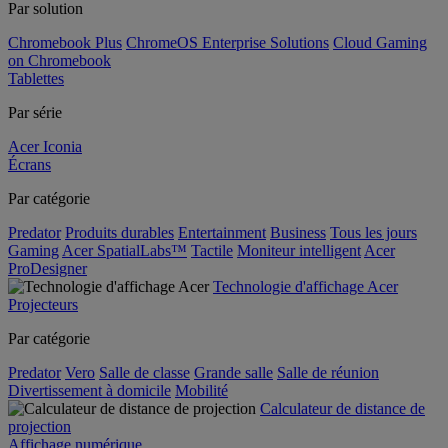
Par solution
Chromebook Plus
ChromeOS Enterprise Solutions
Cloud Gaming
on Chromebook
Tablettes
Par série
Acer Iconia
Écrans
Par catégorie
Predator
Produits durables
Entertainment
Business
Tous les jours
Gaming
Acer SpatialLabs™
Tactile
Moniteur intelligent
Acer
ProDesigner
Technologie d'affichage Acer
Projecteurs
Par catégorie
Predator
Vero
Salle de classe
Grande salle
Salle de réunion
Divertissement à domicile
Mobilité
Calculateur de distance de
projection
Affichage numérique