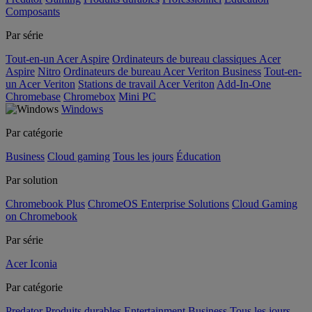
Composants
Par série
Tout-en-un Acer Aspire
Ordinateurs de bureau classiques Acer
Aspire
Nitro
Ordinateurs de bureau Acer Veriton Business
Tout-en-
un Acer Veriton
Stations de travail Acer Veriton
Add-In-One
Chromebase
Chromebox
Mini PC
Windows
Par catégorie
Business
Cloud gaming
Tous les jours
Éducation
Par solution
Chromebook Plus
ChromeOS Enterprise Solutions
Cloud Gaming
on Chromebook
Par série
Acer Iconia
Par catégorie
Predator
Produits durables
Entertainment
Business
Tous les jours