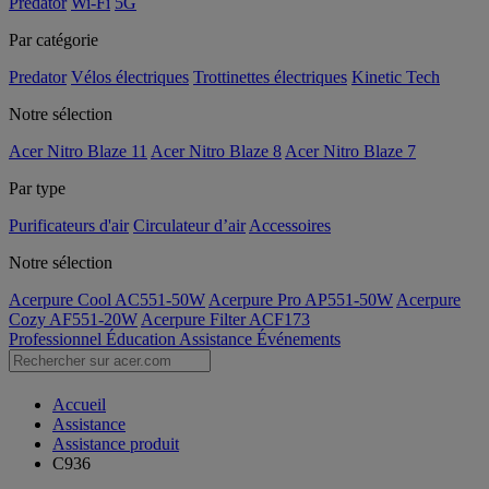
Predator
Wi-Fi
5G
Par catégorie
Predator
Vélos électriques
Trottinettes électriques
Kinetic Tech
Notre sélection
Acer Nitro Blaze 11
Acer Nitro Blaze 8
Acer Nitro Blaze 7
Par type
Purificateurs d'air
Circulateur d’air
Accessoires
Notre sélection
Acerpure Cool AC551-50W
Acerpure Pro AP551-50W
Acerpure
Cozy AF551-20W
Acerpure Filter ACF173
Professionnel
Éducation
Assistance
Événements
Accueil
Assistance
Assistance produit
C936