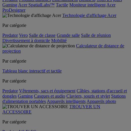
Gaming
Acer SpatialLabs™
Tactile
Moniteur intelligent
Acer
ProDesigner
Technologie d'affichage Acer
Par catégorie
Predator
Vero
Salle de classe
Grande salle
Salle de réunion
Divertissement à domicile
Mobilité
Calculateur de distance de
projection
Par catégorie
Tableau blanc interactif et tactile
Par catégorie
Predator
Vêtements, sacs et équipement
Câbles, stations d'accueil et
dongles
Gaming
Casques et audio
Claviers, souris et stylet
Stations
d'alimentation portables
Appareils intelligents
Appareils photo
TROUVER UN
ACCESSOIRE
Par catégorie