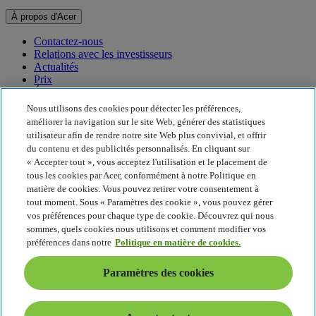
À propos d'Acer
Contactez-nous
Relations avec les investisseurs
Actualités
Prix
Événements
Nous utilisons des cookies pour détecter les préférences,
Développement durable
améliorer la navigation sur le site Web, générer des statistiques
utilisateur afin de rendre notre site Web plus convivial, et offrir
Développement durable
du contenu et des publicités personnalisés. En cliquant sur
« Accepter tout », vous acceptez l'utilisation et le placement de
Responsabilité sociale de l'entreprise
tous les cookies par Acer, conformément à notre Politique en
Empreinte carbone du produit
matière de cookies. Vous pouvez retirer votre consentement à
Project Humanity
tout moment. Sous « Paramètres des cookie », vous pouvez gérer
Earthion
vos préférences pour chaque type de cookie. Découvrez qui nous
Politique de confidentialité
sommes, quels cookies nous utilisons et comment modifier vos
Politique en matière de cookies
préférences dans notre
Politique en matière de cookies.
Mentions légales
Informations légales supplémentaires
Paramètres des cookies
Politique en matière d'accessibilité
Paramètres des cookies
France - Français