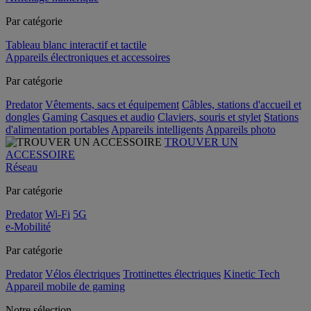
Par catégorie
Tableau blanc interactif et tactile
Appareils électroniques et accessoires
Par catégorie
Predator
Vêtements, sacs et équipement
Câbles, stations d'accueil et
dongles
Gaming
Casques et audio
Claviers, souris et stylet
Stations
d'alimentation portables
Appareils intelligents
Appareils photo
TROUVER UN
ACCESSOIRE
Réseau
Par catégorie
Predator
Wi-Fi
5G
e-Mobilité
Par catégorie
Predator
Vélos électriques
Trottinettes électriques
Kinetic Tech
Appareil mobile de gaming
Notre sélection