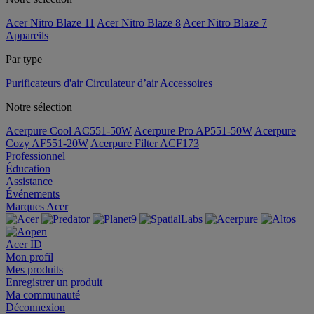
Acer Nitro Blaze 11
Acer Nitro Blaze 8
Acer Nitro Blaze 7
Appareils
Par type
Purificateurs d'air
Circulateur d’air
Accessoires
Notre sélection
Acerpure Cool AC551-50W
Acerpure Pro AP551-50W
Acerpure
Cozy AF551-20W
Acerpure Filter ACF173
Professionnel
Éducation
Assistance
Événements
Marques Acer
Acer ID
Mon profil
Mes produits
Enregistrer un produit
Ma communauté
Déconnexion