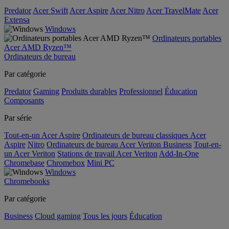
Predator
Acer Swift
Acer Aspire
Acer Nitro
Acer TravelMate
Acer
Extensa
Windows
Ordinateurs portables
Acer AMD Ryzen™
Ordinateurs de bureau
Par catégorie
Predator
Gaming
Produits durables
Professionnel
Éducation
Composants
Par série
Tout-en-un Acer Aspire
Ordinateurs de bureau classiques Acer
Aspire
Nitro
Ordinateurs de bureau Acer Veriton Business
Tout-en-
un Acer Veriton
Stations de travail Acer Veriton
Add-In-One
Chromebase
Chromebox
Mini PC
Windows
Chromebooks
Par catégorie
Business
Cloud gaming
Tous les jours
Éducation