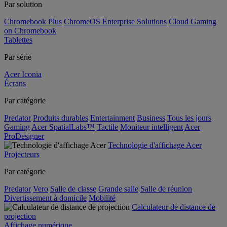
Par solution
Chromebook Plus
ChromeOS Enterprise Solutions
Cloud Gaming
on Chromebook
Tablettes
Par série
Acer Iconia
Écrans
Par catégorie
Predator
Produits durables
Entertainment
Business
Tous les jours
Gaming
Acer SpatialLabs™
Tactile
Moniteur intelligent
Acer
ProDesigner
Technologie d'affichage Acer
Projecteurs
Par catégorie
Predator
Vero
Salle de classe
Grande salle
Salle de réunion
Divertissement à domicile
Mobilité
Calculateur de distance de
projection
Affichage numérique