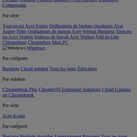
Composants
Par série
Tout-en-un Acer Aspire
Ordinateurs de bureau classiques Acer
Aspire
Nitro
Ordinateurs de bureau Acer Veriton Business
Tout-en-
un Acer Veriton
Stations de travail Acer Veriton
Add-In-One
Chromebase
Chromebox
Mini PC
Windows
Par catégorie
Business
Cloud gaming
Tous les jours
Éducation
Par solution
Chromebook Plus
ChromeOS Enterprise Solutions
Cloud Gaming
on Chromebook
Par série
Acer Iconia
Par catégorie
Predator
Produits durables
Entertainment
Business
Tous les jours