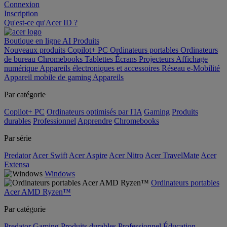
Connexion
Inscription
Qu'est-ce qu'Acer ID ?
Boutique en ligne
AI
Produits
Nouveaux produits
Copilot+ PC
Ordinateurs portables
Ordinateurs
de bureau
Chromebooks
Tablettes
Écrans
Projecteurs
Affichage
numérique
Appareils électroniques et accessoires
Réseau
e-Mobilité
Appareil mobile de gaming
Appareils
Par catégorie
Copilot+ PC
Ordinateurs optimisés par l'IA
Gaming
Produits
durables
Professionnel
Apprendre
Chromebooks
Par série
Predator
Acer Swift
Acer Aspire
Acer Nitro
Acer TravelMate
Acer
Extensa
Windows
Ordinateurs portables
Acer AMD Ryzen™
Par catégorie
Predator
Gaming
Produits durables
Professionnel
Éducation