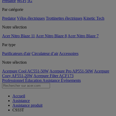
Predator
Wi-Fi
5G
Par catégorie
Predator
Vélos électriques
Trottinettes électriques
Kinetic Tech
Notre sélection
Acer Nitro Blaze 11
Acer Nitro Blaze 8
Acer Nitro Blaze 7
Par type
Purificateurs d'air
Circulateur d’air
Accessoires
Notre sélection
Acerpure Cool AC551-50W
Acerpure Pro AP551-50W
Acerpure
Cozy AF551-20W
Acerpure Filter ACF173
Professionnel
Éducation
Assistance
Événements
Accueil
Assistance
Assistance produit
C933T