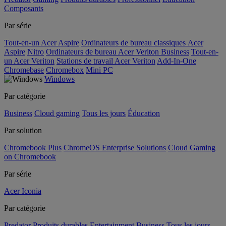
Composants
Par série
Tout-en-un Acer Aspire
Ordinateurs de bureau classiques Acer
Aspire
Nitro
Ordinateurs de bureau Acer Veriton Business
Tout-en-
un Acer Veriton
Stations de travail Acer Veriton
Add-In-One
Chromebase
Chromebox
Mini PC
Windows
Par catégorie
Business
Cloud gaming
Tous les jours
Éducation
Par solution
Chromebook Plus
ChromeOS Enterprise Solutions
Cloud Gaming
on Chromebook
Par série
Acer Iconia
Par catégorie
Predator
Produits durables
Entertainment
Business
Tous les jours