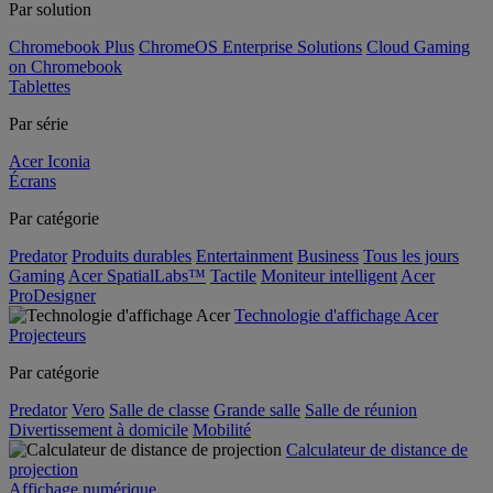
Par solution
Chromebook Plus
ChromeOS Enterprise Solutions
Cloud Gaming
on Chromebook
Tablettes
Par série
Acer Iconia
Écrans
Par catégorie
Predator
Produits durables
Entertainment
Business
Tous les jours
Gaming
Acer SpatialLabs™
Tactile
Moniteur intelligent
Acer
ProDesigner
Technologie d'affichage Acer
Projecteurs
Par catégorie
Predator
Vero
Salle de classe
Grande salle
Salle de réunion
Divertissement à domicile
Mobilité
Calculateur de distance de
projection
Affichage numérique