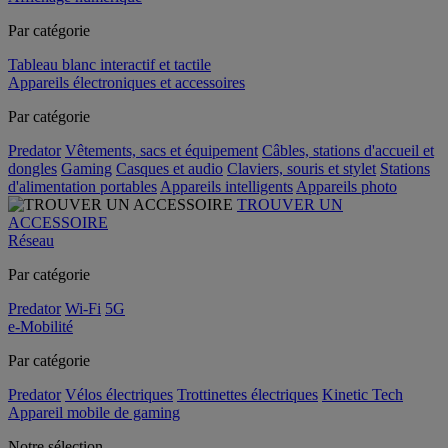
Par catégorie
Tableau blanc interactif et tactile
Appareils électroniques et accessoires
Par catégorie
Predator
Vêtements, sacs et équipement
Câbles, stations d'accueil et
dongles
Gaming
Casques et audio
Claviers, souris et stylet
Stations
d'alimentation portables
Appareils intelligents
Appareils photo
TROUVER UN
ACCESSOIRE
Réseau
Par catégorie
Predator
Wi-Fi
5G
e-Mobilité
Par catégorie
Predator
Vélos électriques
Trottinettes électriques
Kinetic Tech
Appareil mobile de gaming
Notre sélection