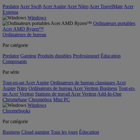
Predator
Acer Swift
Acer Aspire
Acer Nitro
Acer TravelMate
Acer
Extensa
Windows
Ordinateurs portables
Acer AMD Ryzen™
Ordinateurs de bureau
Par catégorie
Predator
Gaming
Produits durables
Professionnel
Éducation
Composants
Par série
Tout-en-un Acer Aspire
Ordinateurs de bureau classiques Acer
Aspire
Nitro
Ordinateurs de bureau Acer Veriton Business
Tout-en-
un Acer Veriton
Stations de travail Acer Veriton
Add-In-One
Chromebase
Chromebox
Mini PC
Windows
Chromebooks
Par catégorie
Business
Cloud gaming
Tous les jours
Éducation