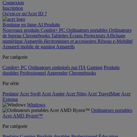
Connexion
Inscription
Qu'est-ce qu'Acer ID ?
Boutique en ligne
AI
Produits
Nouveaux produits
Copilot+ PC
Ordinateurs portables
Ordinateurs
de bureau
Chromebooks
Tablettes
Écrans
Projecteurs
Affichage
numérique
Appareils électroniques et accessoires
Réseau
e-Mobilité
Appareil mobile de gaming
Appareils
Par catégorie
Copilot+ PC
Ordinateurs optimisés par l'IA
Gaming
Produits
durables
Professionnel
Apprendre
Chromebooks
Par série
Predator
Acer Swift
Acer Aspire
Acer Nitro
Acer TravelMate
Acer
Extensa
Windows
Ordinateurs portables
Acer AMD Ryzen™
Par catégorie
Predator
Gaming
Produits durables
Professionnel
Éducation