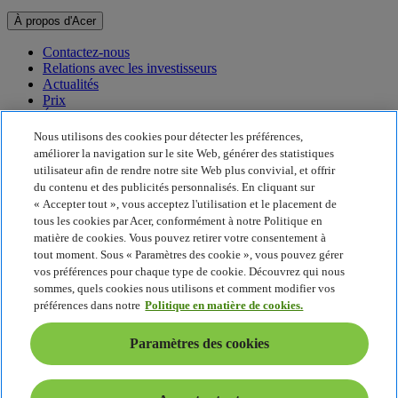
À propos d'Acer
Contactez-nous
Relations avec les investisseurs
Actualités
Prix
Événements
Nous utilisons des cookies pour détecter les préférences,
Développement durable
améliorer la navigation sur le site Web, générer des statistiques
utilisateur afin de rendre notre site Web plus convivial, et offrir
Développement durable
du contenu et des publicités personnalisés. En cliquant sur
« Accepter tout », vous acceptez l'utilisation et le placement de
Responsabilité sociale de l'entreprise
tous les cookies par Acer, conformément à notre Politique en
Empreinte carbone du produit
matière de cookies. Vous pouvez retirer votre consentement à
Project Humanity
tout moment. Sous « Paramètres des cookie », vous pouvez gérer
Earthion
vos préférences pour chaque type de cookie. Découvrez qui nous
Politique de confidentialité
sommes, quels cookies nous utilisons et comment modifier vos
Politique en matière de cookies
préférences dans notre
Politique en matière de cookies.
Mentions légales
Informations légales supplémentaires
Paramètres des cookies
Politique en matière d'accessibilité
Paramètres des cookies
France - Français