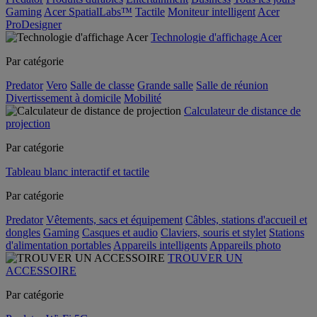
Gaming
Acer SpatialLabs™
Tactile
Moniteur intelligent
Acer
ProDesigner
Technologie d'affichage Acer
Par catégorie
Predator
Vero
Salle de classe
Grande salle
Salle de réunion
Divertissement à domicile
Mobilité
Calculateur de distance de
projection
Par catégorie
Tableau blanc interactif et tactile
Par catégorie
Predator
Vêtements, sacs et équipement
Câbles, stations d'accueil et
dongles
Gaming
Casques et audio
Claviers, souris et stylet
Stations
d'alimentation portables
Appareils intelligents
Appareils photo
TROUVER UN
ACCESSOIRE
Par catégorie