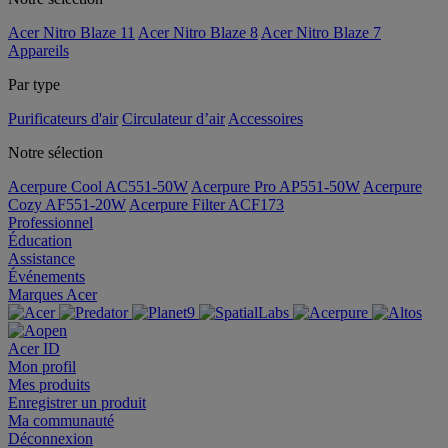
Acer Nitro Blaze 11
Acer Nitro Blaze 8
Acer Nitro Blaze 7
Appareils
Par type
Purificateurs d'air
Circulateur d’air
Accessoires
Notre sélection
Acerpure Cool AC551-50W
Acerpure Pro AP551-50W
Acerpure
Cozy AF551-20W
Acerpure Filter ACF173
Professionnel
Éducation
Assistance
Événements
Marques Acer
Acer ID
Mon profil
Mes produits
Enregistrer un produit
Ma communauté
Déconnexion