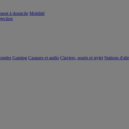
ement à domicile
Mobilité
ojection
dongles
Gaming
Casques et audio
Claviers, souris et stylet
Stations d'al