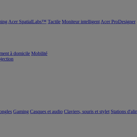
ing
Acer SpatialLabs™
Tactile
Moniteur intelligent
Acer ProDesigner
ement à domicile
Mobilité
ojection
dongles
Gaming
Casques et audio
Claviers, souris et stylet
Stations d'al