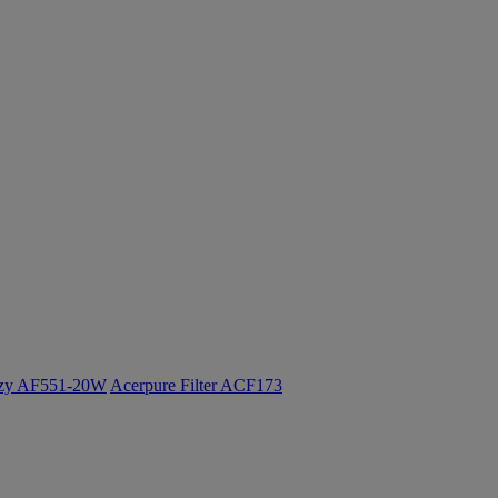
ozy AF551-20W
Acerpure Filter ACF173