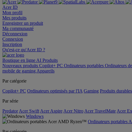
Acer ID
Mon profil
Mes produits
Enregistrer un produit
Ma communauté
Déconnexion
Connexion
Inscription
Qu'est-ce qu'Acer ID ?
Boutique en ligne
AI
Produits
Nouveaux produits
Copilot+ PC
Ordinateurs portables
Ordinateurs d
mobile de gaming
Appareils
Par catégorie
Copilot+ PC
Ordinateurs optimisés par l'IA
Gaming
Produits durables
Par série
Predator
Acer Swift
Acer Aspire
Acer Nitro
Acer TravelMate
Acer Ex
Windows
Ordinateurs portable
Par catégorie