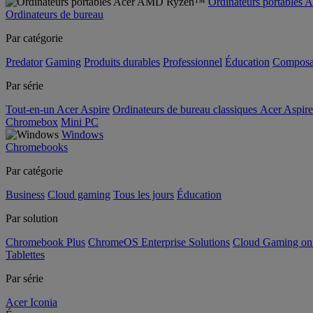
Ordinateurs portable
Ordinateurs de bureau
Par catégorie
Predator
Gaming
Produits durables
Professionnel
Éducation
Composa
Par série
Tout-en-un Acer Aspire
Ordinateurs de bureau classiques Acer Aspire
Chromebox
Mini PC
Windows
Chromebooks
Par catégorie
Business
Cloud gaming
Tous les jours
Éducation
Par solution
Chromebook Plus
ChromeOS Enterprise Solutions
Cloud Gaming o
Tablettes
Par série
Acer Iconia