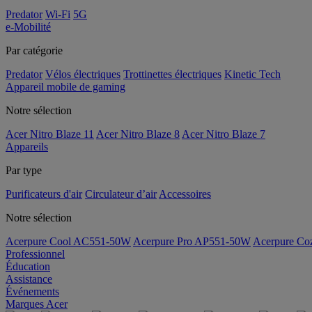
Predator
Wi-Fi
5G
e-Mobilité
Par catégorie
Predator
Vélos électriques
Trottinettes électriques
Kinetic Tech
Appareil mobile de gaming
Notre sélection
Acer Nitro Blaze 11
Acer Nitro Blaze 8
Acer Nitro Blaze 7
Appareils
Par type
Purificateurs d'air
Circulateur d’air
Accessoires
Notre sélection
Acerpure Cool AC551-50W
Acerpure Pro AP551-50W
Acerpure C
Professionnel
Éducation
Assistance
Événements
Marques Acer