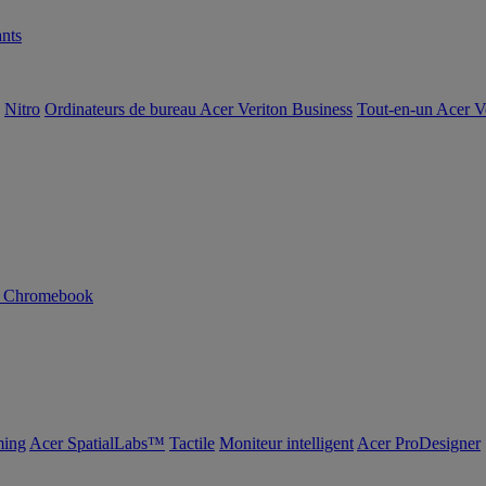
nts
Nitro
Ordinateurs de bureau Acer Veriton Business
Tout-en-un Acer V
n Chromebook
ing
Acer SpatialLabs™
Tactile
Moniteur intelligent
Acer ProDesigner