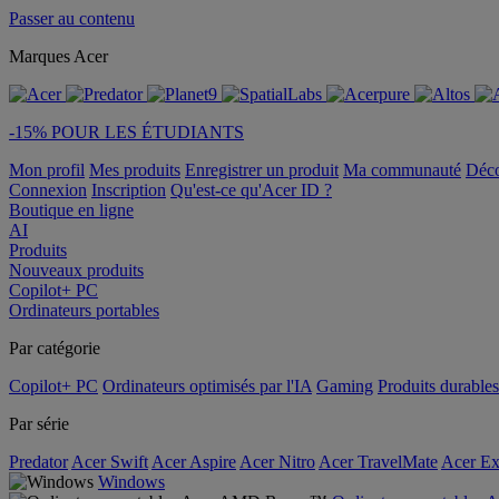
Passer au contenu
Marques Acer
-15% POUR LES ÉTUDIANTS
Mon profil
Mes produits
Enregistrer un produit
Ma communauté
Déc
Connexion
Inscription
Qu'est-ce qu'Acer ID ?
Boutique en ligne
AI
Produits
Nouveaux produits
Copilot+ PC
Ordinateurs portables
Par catégorie
Copilot+ PC
Ordinateurs optimisés par l'IA
Gaming
Produits durables
Par série
Predator
Acer Swift
Acer Aspire
Acer Nitro
Acer TravelMate
Acer Ex
Windows