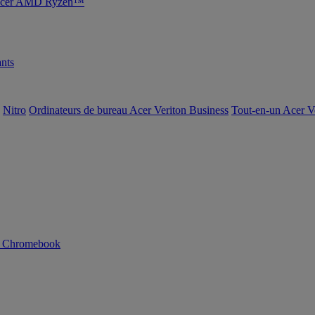
s Acer AMD Ryzen™
nts
Nitro
Ordinateurs de bureau Acer Veriton Business
Tout-en-un Acer V
n Chromebook