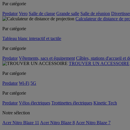
Par catégorie
Predator
Vero
Salle de classe
Grande salle
Salle de réunion
Divertiss
Calculateur de distance de pr
Par catégorie
Tableau blanc interactif et tactile
Par catégorie
Predator
Vêtements, sacs et équipement
Câbles, stations d'accueil et 
TROUVER UN ACCESSOIRE
Par catégorie
Predator
Wi-Fi
5G
Par catégorie
Predator
Vélos électriques
Trottinettes électriques
Kinetic Tech
Notre sélection
Acer Nitro Blaze 11
Acer Nitro Blaze 8
Acer Nitro Blaze 7