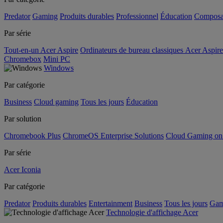
Predator
Gaming
Produits durables
Professionnel
Éducation
Composa
Par série
Tout-en-un Acer Aspire
Ordinateurs de bureau classiques Acer Aspire
Chromebox
Mini PC
Windows
Par catégorie
Business
Cloud gaming
Tous les jours
Éducation
Par solution
Chromebook Plus
ChromeOS Enterprise Solutions
Cloud Gaming o
Par série
Acer Iconia
Par catégorie
Predator
Produits durables
Entertainment
Business
Tous les jours
Gam
Technologie d'affichage Acer