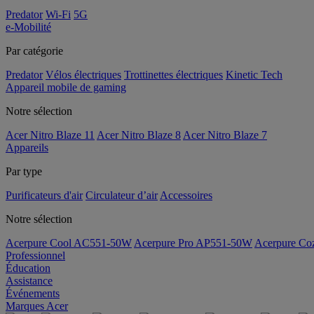
Predator
Wi-Fi
5G
e-Mobilité
Par catégorie
Predator
Vélos électriques
Trottinettes électriques
Kinetic Tech
Appareil mobile de gaming
Notre sélection
Acer Nitro Blaze 11
Acer Nitro Blaze 8
Acer Nitro Blaze 7
Appareils
Par type
Purificateurs d'air
Circulateur d’air
Accessoires
Notre sélection
Acerpure Cool AC551-50W
Acerpure Pro AP551-50W
Acerpure C
Professionnel
Éducation
Assistance
Événements
Marques Acer