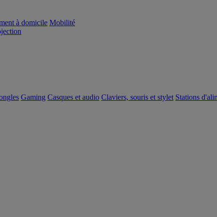
ement à domicile
Mobilité
ojection
dongles
Gaming
Casques et audio
Claviers, souris et stylet
Stations d'al