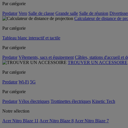
Par catégorie
Predator
Vero
Salle de classe
Grande salle
Salle de réunion
Divertiss
Calculateur de distance de pr
Par catégorie
Tableau blanc interactif et tactile
Par catégorie
Predator
Vêtements, sacs et équipement
Câbles, stations d'accueil et 
TROUVER UN ACCESSOIRE
Par catégorie
Predator
Wi-Fi
5G
Par catégorie
Predator
Vélos électriques
Trottinettes électriques
Kinetic Tech
Notre sélection
Acer Nitro Blaze 11
Acer Nitro Blaze 8
Acer Nitro Blaze 7