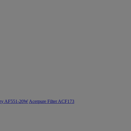
ozy AF551-20W
Acerpure Filter ACF173