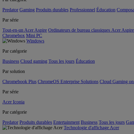
Predator
Gaming
Produits durables
Professionnel
Éducation
Composa
Par série
Tout-en-un Acer Aspire
Ordinateurs de bureau classiques Acer Aspire
Chromebox
Mini PC
Windows
Par catégorie
Business
Cloud gaming
Tous les jours
Éducation
Par solution
Chromebook Plus
ChromeOS Enterprise Solutions
Cloud Gaming o
Par série
Acer Iconia
Par catégorie
Predator
Produits durables
Entertainment
Business
Tous les jours
Gam
Technologie d'affichage Acer