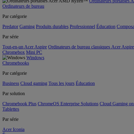
Ordinateurs portable
Ordinateurs de bureau
Par catégorie
Predator
Gaming
Produits durables
Professionnel
Éducation
Composa
Par série
Tout-en-un Acer Aspire
Ordinateurs de bureau classiques Acer Aspire
Chromebox
Mini PC
Windows
Chromebooks
Par catégorie
Business
Cloud gaming
Tous les jours
Éducation
Par solution
Chromebook Plus
ChromeOS Enterprise Solutions
Cloud Gaming o
Tablettes
Par série
Acer Iconia