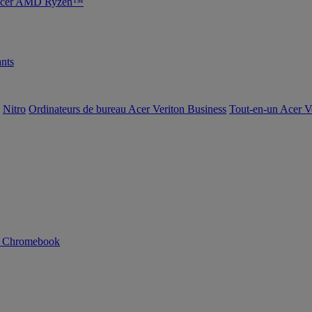
s Acer AMD Ryzen™
nts
Nitro
Ordinateurs de bureau Acer Veriton Business
Tout-en-un Acer V
n Chromebook