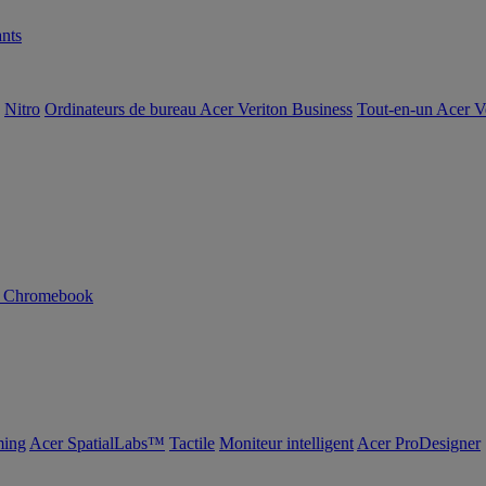
nts
Nitro
Ordinateurs de bureau Acer Veriton Business
Tout-en-un Acer V
n Chromebook
ing
Acer SpatialLabs™
Tactile
Moniteur intelligent
Acer ProDesigner