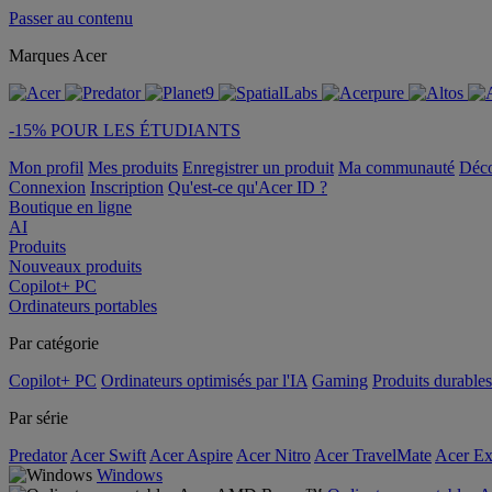
Passer au contenu
Marques Acer
-15% POUR LES ÉTUDIANTS
Mon profil
Mes produits
Enregistrer un produit
Ma communauté
Déc
Connexion
Inscription
Qu'est-ce qu'Acer ID ?
Boutique en ligne
AI
Produits
Nouveaux produits
Copilot+ PC
Ordinateurs portables
Par catégorie
Copilot+ PC
Ordinateurs optimisés par l'IA
Gaming
Produits durables
Par série
Predator
Acer Swift
Acer Aspire
Acer Nitro
Acer TravelMate
Acer Ex
Windows