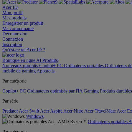
Acer ID
Mon profil
Mes produits
Enregistrer un produit
Ma communauté
Déconnexion
Connexion
Inscription
Qu'est-ce qu'Acer ID ?
Boutique en ligne
AI
Produits
Nouveaux produits
Copilot+ PC
Ordinateurs portables
Ordinateurs d
mobile de gaming
Appareils
Par catégorie
Copilot+ PC
Ordinateurs optimisés par l'IA
Gaming
Produits durables
Par série
Predator
Acer Swift
Acer Aspire
Acer Nitro
Acer TravelMate
Acer Ex
Windows
Ordinateurs portable
Par catégorie