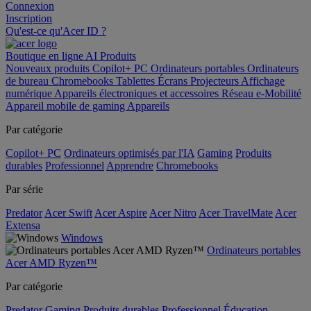
Connexion
Inscription
Qu'est-ce qu'Acer ID ?
Boutique en ligne
AI
Produits
Nouveaux produits
Copilot+ PC
Ordinateurs portables
Ordinateurs
de bureau
Chromebooks
Tablettes
Écrans
Projecteurs
Affichage
numérique
Appareils électroniques et accessoires
Réseau
e-Mobilité
Appareil mobile de gaming
Appareils
Par catégorie
Copilot+ PC
Ordinateurs optimisés par l'IA
Gaming
Produits
durables
Professionnel
Apprendre
Chromebooks
Par série
Predator
Acer Swift
Acer Aspire
Acer Nitro
Acer TravelMate
Acer
Extensa
Windows
Ordinateurs portables
Acer AMD Ryzen™
Par catégorie
Predator
Gaming
Produits durables
Professionnel
Éducation