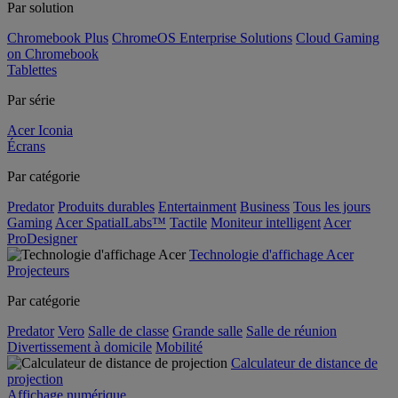
Par solution
Chromebook Plus
ChromeOS Enterprise Solutions
Cloud Gaming
on Chromebook
Tablettes
Par série
Acer Iconia
Écrans
Par catégorie
Predator
Produits durables
Entertainment
Business
Tous les jours
Gaming
Acer SpatialLabs™
Tactile
Moniteur intelligent
Acer
ProDesigner
Technologie d'affichage Acer
Projecteurs
Par catégorie
Predator
Vero
Salle de classe
Grande salle
Salle de réunion
Divertissement à domicile
Mobilité
Calculateur de distance de
projection
Affichage numérique