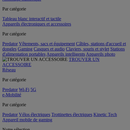
Par catégorie
Tableau blanc interactif et tactile
Appareils électroniques et accessoires
Par catégorie
Predator
Vêtements, sacs et équipement
Câbles, stations d'accueil et
dongles
Gaming
Casques et audio
Claviers, souris et stylet
Stations
d'alimentation portables
Appareils intelligents
Appareils photo
TROUVER UN
ACCESSOIRE
Réseau
Par catégorie
Predator
Wi-Fi
5G
e-Mobilité
Par catégorie
Predator
Vélos électriques
Trottinettes électriques
Kinetic Tech
Appareil mobile de gaming
Notre sélection