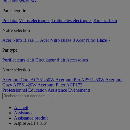
Predator
Wi-Fi
5G
Par catégorie
Predator
Vélos électriques
Trottinettes électriques
Kinetic Tech
Notre sélection
Acer Nitro Blaze 11
Acer Nitro Blaze 8
Acer Nitro Blaze 7
Par type
Purificateurs d'air
Circulateur d’air
Accessoires
Notre sélection
Acerpure Cool AC551-50W
Acerpure Pro AP551-50W
Acerpure
Cozy AF551-20W
Acerpure Filter ACF173
Professionnel
Éducation
Assistance
Événements
Accueil
Assistance
Assistance produit
Aspire AL14-31P