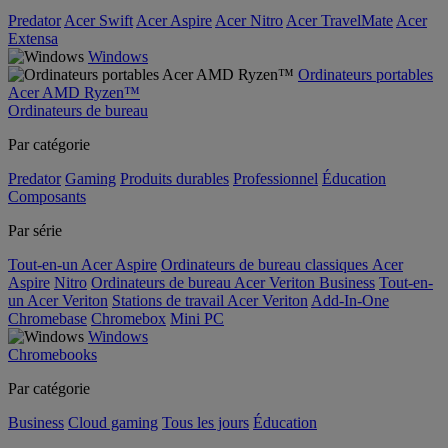
Predator
Acer Swift
Acer Aspire
Acer Nitro
Acer TravelMate
Acer
Extensa
Windows
Ordinateurs portables
Acer AMD Ryzen™
Ordinateurs de bureau
Par catégorie
Predator
Gaming
Produits durables
Professionnel
Éducation
Composants
Par série
Tout-en-un Acer Aspire
Ordinateurs de bureau classiques Acer
Aspire
Nitro
Ordinateurs de bureau Acer Veriton Business
Tout-en-
un Acer Veriton
Stations de travail Acer Veriton
Add-In-One
Chromebase
Chromebox
Mini PC
Windows
Chromebooks
Par catégorie
Business
Cloud gaming
Tous les jours
Éducation