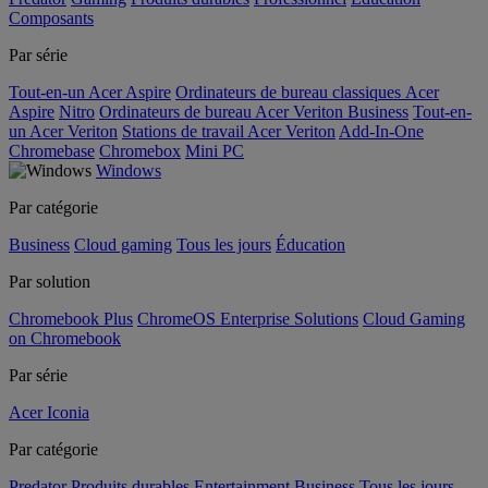
Composants
Par série
Tout-en-un Acer Aspire
Ordinateurs de bureau classiques Acer
Aspire
Nitro
Ordinateurs de bureau Acer Veriton Business
Tout-en-
un Acer Veriton
Stations de travail Acer Veriton
Add-In-One
Chromebase
Chromebox
Mini PC
Windows
Par catégorie
Business
Cloud gaming
Tous les jours
Éducation
Par solution
Chromebook Plus
ChromeOS Enterprise Solutions
Cloud Gaming
on Chromebook
Par série
Acer Iconia
Par catégorie
Predator
Produits durables
Entertainment
Business
Tous les jours