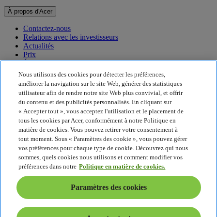
À propos d'Acer
Contactez-nous
Relations avec les investisseurs
Actualités
Prix
Événements
Nous utilisons des cookies pour détecter les préférences,
Développement durable
améliorer la navigation sur le site Web, générer des statistiques
utilisateur afin de rendre notre site Web plus convivial, et offrir
Développement durable
du contenu et des publicités personnalisés. En cliquant sur
« Accepter tout », vous acceptez l'utilisation et le placement de
Responsabilité sociale de l'entreprise
tous les cookies par Acer, conformément à notre Politique en
Empreinte carbone du produit
matière de cookies. Vous pouvez retirer votre consentement à
Project Humanity
tout moment. Sous « Paramètres des cookie », vous pouvez gérer
Earthion
vos préférences pour chaque type de cookie. Découvrez qui nous
Politique de confidentialité
sommes, quels cookies nous utilisons et comment modifier vos
Politique en matière de cookies
préférences dans notre
Politique en matière de cookies.
Mentions légales
Informations légales supplémentaires
Paramètres des cookies
Politique en matière d'accessibilité
Paramètres des cookies
France - Français