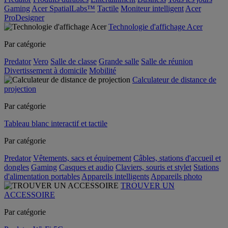
Gaming
Acer SpatialLabs™
Tactile
Moniteur intelligent
Acer
ProDesigner
Technologie d'affichage Acer
Par catégorie
Predator
Vero
Salle de classe
Grande salle
Salle de réunion
Divertissement à domicile
Mobilité
Calculateur de distance de
projection
Par catégorie
Tableau blanc interactif et tactile
Par catégorie
Predator
Vêtements, sacs et équipement
Câbles, stations d'accueil et
dongles
Gaming
Casques et audio
Claviers, souris et stylet
Stations
d'alimentation portables
Appareils intelligents
Appareils photo
TROUVER UN
ACCESSOIRE
Par catégorie