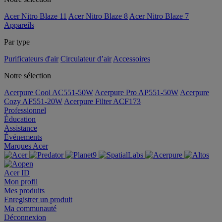
Acer Nitro Blaze 11
Acer Nitro Blaze 8
Acer Nitro Blaze 7
Appareils
Par type
Purificateurs d'air
Circulateur d’air
Accessoires
Notre sélection
Acerpure Cool AC551-50W
Acerpure Pro AP551-50W
Acerpure
Cozy AF551-20W
Acerpure Filter ACF173
Professionnel
Éducation
Assistance
Événements
Marques Acer
Acer ID
Mon profil
Mes produits
Enregistrer un produit
Ma communauté
Déconnexion