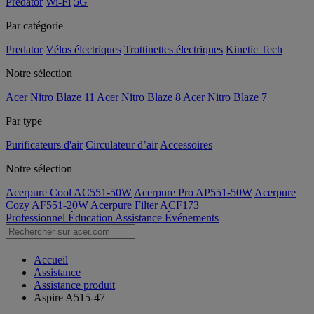
Predator
Wi-Fi
5G
Par catégorie
Predator
Vélos électriques
Trottinettes électriques
Kinetic Tech
Notre sélection
Acer Nitro Blaze 11
Acer Nitro Blaze 8
Acer Nitro Blaze 7
Par type
Purificateurs d'air
Circulateur d’air
Accessoires
Notre sélection
Acerpure Cool AC551-50W
Acerpure Pro AP551-50W
Acerpure
Cozy AF551-20W
Acerpure Filter ACF173
Professionnel
Éducation
Assistance
Événements
Accueil
Assistance
Assistance produit
Aspire A515-47