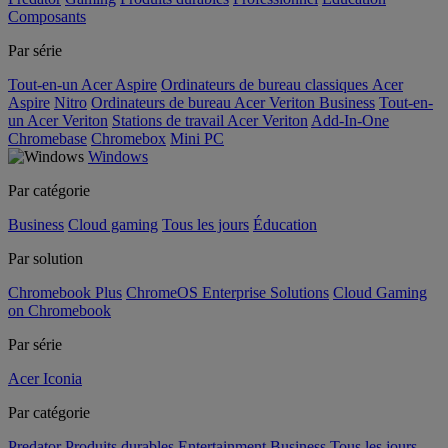
Composants
Par série
Tout-en-un Acer Aspire
Ordinateurs de bureau classiques Acer
Aspire
Nitro
Ordinateurs de bureau Acer Veriton Business
Tout-en-
un Acer Veriton
Stations de travail Acer Veriton
Add-In-One
Chromebase
Chromebox
Mini PC
Windows
Par catégorie
Business
Cloud gaming
Tous les jours
Éducation
Par solution
Chromebook Plus
ChromeOS Enterprise Solutions
Cloud Gaming
on Chromebook
Par série
Acer Iconia
Par catégorie
Predator
Produits durables
Entertainment
Business
Tous les jours