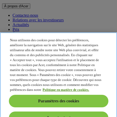
À propos d'Acer
Contactez-nous
Relations avec les investisseurs
Actualités
Prix
Événements
Nous utilisons des cookies pour détecter les préférences,
Développement durable
améliorer la navigation sur le site Web, générer des statistiques
utilisateur afin de rendre notre site Web plus convivial, et offrir
Développement durable
du contenu et des publicités personnalisés. En cliquant sur
« Accepter tout », vous acceptez l'utilisation et le placement de
Responsabilité sociale de l'entreprise
tous les cookies par Acer, conformément à notre Politique en
Empreinte carbone du produit
matière de cookies. Vous pouvez retirer votre consentement à
Project Humanity
tout moment. Sous « Paramètres des cookie », vous pouvez gérer
Earthion
vos préférences pour chaque type de cookie. Découvrez qui nous
Politique de confidentialité
sommes, quels cookies nous utilisons et comment modifier vos
Politique en matière de cookies
préférences dans notre
Politique en matière de cookies.
Mentions légales
Informations légales supplémentaires
Paramètres des cookies
Politique en matière d'accessibilité
Paramètres des cookies
France - Français