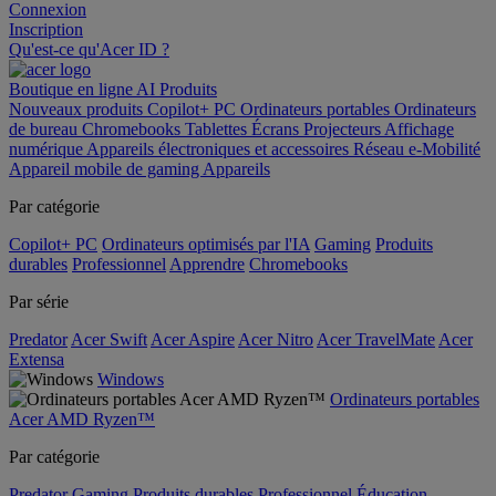
Connexion
Inscription
Qu'est-ce qu'Acer ID ?
Boutique en ligne
AI
Produits
Nouveaux produits
Copilot+ PC
Ordinateurs portables
Ordinateurs
de bureau
Chromebooks
Tablettes
Écrans
Projecteurs
Affichage
numérique
Appareils électroniques et accessoires
Réseau
e-Mobilité
Appareil mobile de gaming
Appareils
Par catégorie
Copilot+ PC
Ordinateurs optimisés par l'IA
Gaming
Produits
durables
Professionnel
Apprendre
Chromebooks
Par série
Predator
Acer Swift
Acer Aspire
Acer Nitro
Acer TravelMate
Acer
Extensa
Windows
Ordinateurs portables
Acer AMD Ryzen™
Par catégorie
Predator
Gaming
Produits durables
Professionnel
Éducation