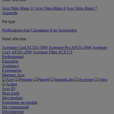
Acer Nitro Blaze 11
Acer Nitro Blaze 8
Acer Nitro Blaze 7
Appareils
Par type
Purificateurs d'air
Circulateur d’air
Accessoires
Notre sélection
Acerpure Cool AC551-50W
Acerpure Pro AP551-50W
Acerpure
Cozy AF551-20W
Acerpure Filter ACF173
Professionnel
Éducation
Assistance
Événements
Marques Acer
Acer ID
Mon profil
Mes produits
Enregistrer un produit
Ma communauté
Déconnexion