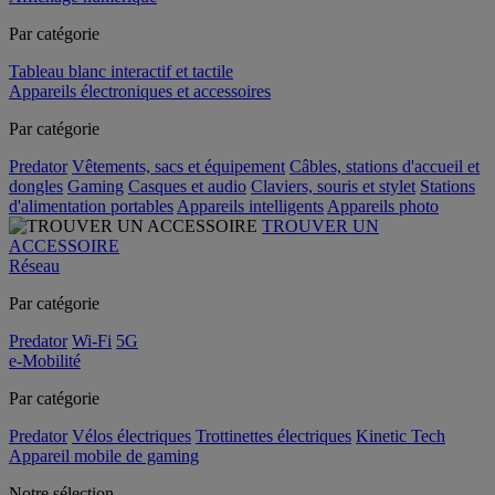
Par catégorie
Tableau blanc interactif et tactile
Appareils électroniques et accessoires
Par catégorie
Predator
Vêtements, sacs et équipement
Câbles, stations d'accueil et
dongles
Gaming
Casques et audio
Claviers, souris et stylet
Stations
d'alimentation portables
Appareils intelligents
Appareils photo
TROUVER UN
ACCESSOIRE
Réseau
Par catégorie
Predator
Wi-Fi
5G
e-Mobilité
Par catégorie
Predator
Vélos électriques
Trottinettes électriques
Kinetic Tech
Appareil mobile de gaming
Notre sélection