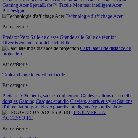
Gaming
Acer SpatialLabs™
Tactile
Moniteur intelligent
Acer
ProDesigner
Technologie d'affichage Acer
Par catégorie
Predator
Vero
Salle de classe
Grande salle
Salle de réunion
Divertissement à domicile
Mobilité
Calculateur de distance de
projection
Par catégorie
Tableau blanc interactif et tactile
Par catégorie
Predator
Vêtements, sacs et équipement
Câbles, stations d'accueil et
dongles
Gaming
Casques et audio
Claviers, souris et stylet
Stations
d'alimentation portables
Appareils intelligents
Appareils photo
TROUVER UN
ACCESSOIRE
Par catégorie