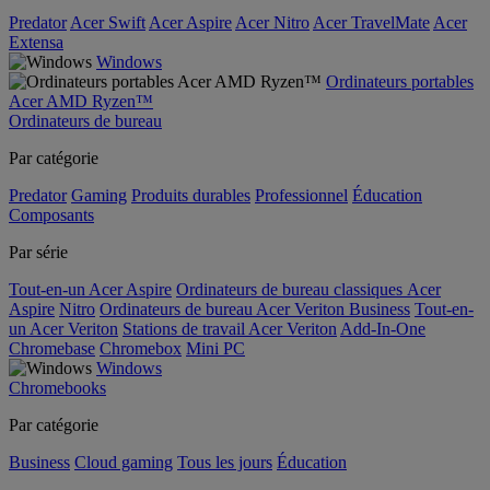
Predator
Acer Swift
Acer Aspire
Acer Nitro
Acer TravelMate
Acer
Extensa
Windows
Ordinateurs portables
Acer AMD Ryzen™
Ordinateurs de bureau
Par catégorie
Predator
Gaming
Produits durables
Professionnel
Éducation
Composants
Par série
Tout-en-un Acer Aspire
Ordinateurs de bureau classiques Acer
Aspire
Nitro
Ordinateurs de bureau Acer Veriton Business
Tout-en-
un Acer Veriton
Stations de travail Acer Veriton
Add-In-One
Chromebase
Chromebox
Mini PC
Windows
Chromebooks
Par catégorie
Business
Cloud gaming
Tous les jours
Éducation