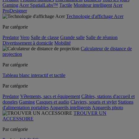
Gaming
Acer SpatialLabs™
Tactile
Moniteur intelligent
Acer
ProDesigner
Technologie d'affichage Acer
Par catégorie
Predator
Vero
Salle de classe
Grande salle
Salle de réunion
Divertissement à domicile
Mobilité
Calculateur de distance de
projection
Par catégorie
Tableau blanc interactif et tactile
Par catégorie
Predator
Vêtements, sacs et équipement
Câbles, stations d'accueil et
dongles
Gaming
Casques et audio
Claviers, souris et stylet
Stations
d'alimentation portables
Appareils intelligents
Appareils photo
TROUVER UN
ACCESSOIRE
Par catégorie