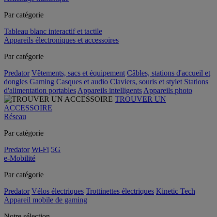
Par catégorie
Tableau blanc interactif et tactile
Appareils électroniques et accessoires
Par catégorie
Predator
Vêtements, sacs et équipement
Câbles, stations d'accueil et
dongles
Gaming
Casques et audio
Claviers, souris et stylet
Stations
d'alimentation portables
Appareils intelligents
Appareils photo
TROUVER UN
ACCESSOIRE
Réseau
Par catégorie
Predator
Wi-Fi
5G
e-Mobilité
Par catégorie
Predator
Vélos électriques
Trottinettes électriques
Kinetic Tech
Appareil mobile de gaming
Notre sélection