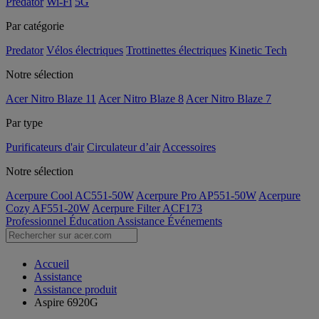
Predator
Wi-Fi
5G
Par catégorie
Predator
Vélos électriques
Trottinettes électriques
Kinetic Tech
Notre sélection
Acer Nitro Blaze 11
Acer Nitro Blaze 8
Acer Nitro Blaze 7
Par type
Purificateurs d'air
Circulateur d’air
Accessoires
Notre sélection
Acerpure Cool AC551-50W
Acerpure Pro AP551-50W
Acerpure
Cozy AF551-20W
Acerpure Filter ACF173
Professionnel
Éducation
Assistance
Événements
Accueil
Assistance
Assistance produit
Aspire 6920G