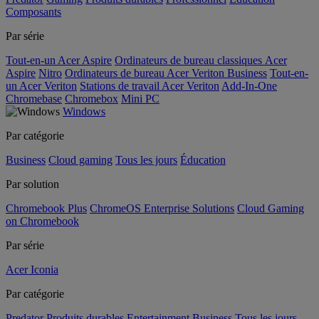
Composants
Par série
Tout-en-un Acer Aspire
Ordinateurs de bureau classiques Acer
Aspire
Nitro
Ordinateurs de bureau Acer Veriton Business
Tout-en-
un Acer Veriton
Stations de travail Acer Veriton
Add-In-One
Chromebase
Chromebox
Mini PC
Windows
Par catégorie
Business
Cloud gaming
Tous les jours
Éducation
Par solution
Chromebook Plus
ChromeOS Enterprise Solutions
Cloud Gaming
on Chromebook
Par série
Acer Iconia
Par catégorie
Predator
Produits durables
Entertainment
Business
Tous les jours