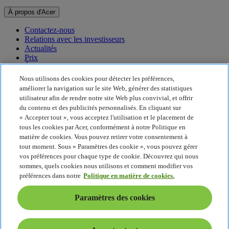
À propos d'Acer
Contactez-nous
Relations avec les investisseurs
Actualités
Prix
Événements
Nous utilisons des cookies pour détecter les préférences,
Développement durable
améliorer la navigation sur le site Web, générer des statistiques
utilisateur afin de rendre notre site Web plus convivial, et offrir
Développement durable
du contenu et des publicités personnalisés. En cliquant sur
« Accepter tout », vous acceptez l'utilisation et le placement de
Responsabilité sociale de l'entreprise
tous les cookies par Acer, conformément à notre Politique en
Empreinte carbone du produit
matière de cookies. Vous pouvez retirer votre consentement à
Project Humanity
tout moment. Sous « Paramètres des cookie », vous pouvez gérer
Earthion
vos préférences pour chaque type de cookie. Découvrez qui nous
Politique de confidentialité
sommes, quels cookies nous utilisons et comment modifier vos
Politique en matière de cookies
préférences dans notre
Politique en matière de cookies.
Mentions légales
Informations légales supplémentaires
Paramètres des cookies
Politique en matière d'accessibilité
Paramètres des cookies
France - Français