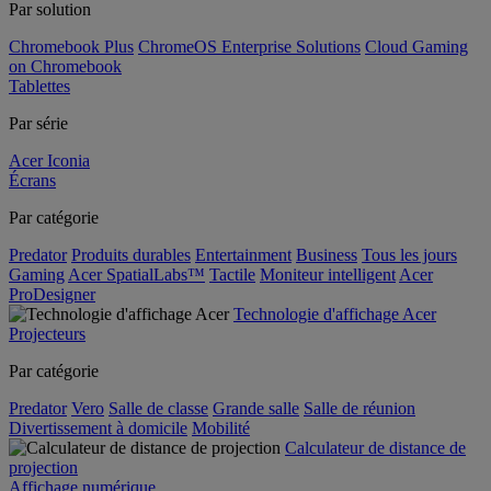
Par solution
Chromebook Plus
ChromeOS Enterprise Solutions
Cloud Gaming
on Chromebook
Tablettes
Par série
Acer Iconia
Écrans
Par catégorie
Predator
Produits durables
Entertainment
Business
Tous les jours
Gaming
Acer SpatialLabs™
Tactile
Moniteur intelligent
Acer
ProDesigner
Technologie d'affichage Acer
Projecteurs
Par catégorie
Predator
Vero
Salle de classe
Grande salle
Salle de réunion
Divertissement à domicile
Mobilité
Calculateur de distance de
projection
Affichage numérique