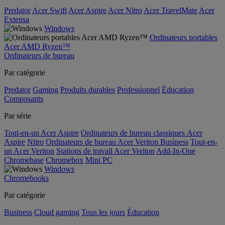
Predator
Acer Swift
Acer Aspire
Acer Nitro
Acer TravelMate
Acer
Extensa
Windows
Ordinateurs portables
Acer AMD Ryzen™
Ordinateurs de bureau
Par catégorie
Predator
Gaming
Produits durables
Professionnel
Éducation
Composants
Par série
Tout-en-un Acer Aspire
Ordinateurs de bureau classiques Acer
Aspire
Nitro
Ordinateurs de bureau Acer Veriton Business
Tout-en-
un Acer Veriton
Stations de travail Acer Veriton
Add-In-One
Chromebase
Chromebox
Mini PC
Windows
Chromebooks
Par catégorie
Business
Cloud gaming
Tous les jours
Éducation