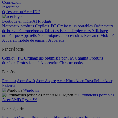
Connexion
Inscription
Qu'est-ce qu'Acer ID ?
Boutique en ligne
AI
Produits
Nouveaux produits
Copilot+ PC
Ordinateurs portables
Ordinateurs
de bureau
Chromebooks
Tablettes
Écrans
Projecteurs
Affichage
numérique
Appareils électroniques et accessoires
Réseau
e-Mobilité
Appareil mobile de gaming
Appareils
Par catégorie
Copilot+ PC
Ordinateurs optimisés par l'IA
Gaming
Produits
durables
Professionnel
Apprendre
Chromebooks
Par série
Predator
Acer Swift
Acer Aspire
Acer Nitro
Acer TravelMate
Acer
Extensa
Windows
Ordinateurs portables
Acer AMD Ryzen™
Par catégorie
Predator
Gaming
Produits durables
Professionnel
Éducation