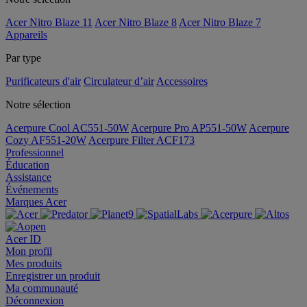
Acer Nitro Blaze 11
Acer Nitro Blaze 8
Acer Nitro Blaze 7
Appareils
Par type
Purificateurs d'air
Circulateur d’air
Accessoires
Notre sélection
Acerpure Cool AC551-50W
Acerpure Pro AP551-50W
Acerpure
Cozy AF551-20W
Acerpure Filter ACF173
Professionnel
Éducation
Assistance
Événements
Marques Acer
Acer ID
Mon profil
Mes produits
Enregistrer un produit
Ma communauté
Déconnexion