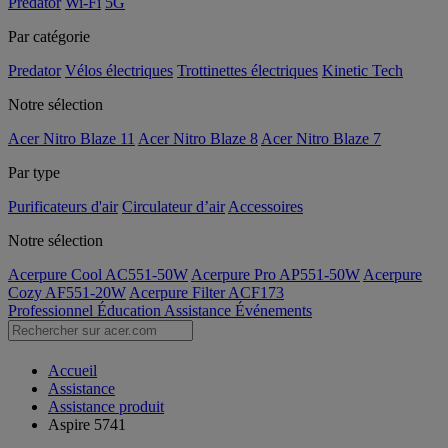
Predator
Wi-Fi
5G
Par catégorie
Predator
Vélos électriques
Trottinettes électriques
Kinetic Tech
Notre sélection
Acer Nitro Blaze 11
Acer Nitro Blaze 8
Acer Nitro Blaze 7
Par type
Purificateurs d'air
Circulateur d’air
Accessoires
Notre sélection
Acerpure Cool AC551-50W
Acerpure Pro AP551-50W
Acerpure
Cozy AF551-20W
Acerpure Filter ACF173
Professionnel
Éducation
Assistance
Événements
Accueil
Assistance
Assistance produit
Aspire 5741