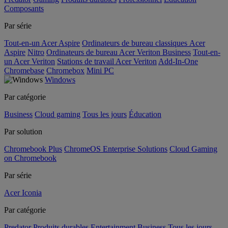
Composants
Par série
Tout-en-un Acer Aspire
Ordinateurs de bureau classiques Acer
Aspire
Nitro
Ordinateurs de bureau Acer Veriton Business
Tout-en-
un Acer Veriton
Stations de travail Acer Veriton
Add-In-One
Chromebase
Chromebox
Mini PC
Windows
Par catégorie
Business
Cloud gaming
Tous les jours
Éducation
Par solution
Chromebook Plus
ChromeOS Enterprise Solutions
Cloud Gaming
on Chromebook
Par série
Acer Iconia
Par catégorie
Predator
Produits durables
Entertainment
Business
Tous les jours