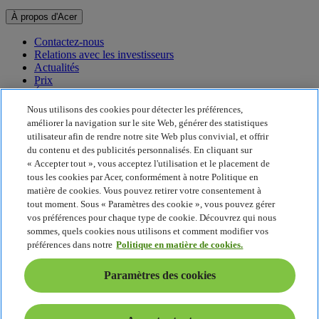
À propos d'Acer
Contactez-nous
Relations avec les investisseurs
Actualités
Prix
Événements
Nous utilisons des cookies pour détecter les préférences,
Développement durable
améliorer la navigation sur le site Web, générer des statistiques
utilisateur afin de rendre notre site Web plus convivial, et offrir
Développement durable
du contenu et des publicités personnalisés. En cliquant sur
« Accepter tout », vous acceptez l'utilisation et le placement de
Responsabilité sociale de l'entreprise
tous les cookies par Acer, conformément à notre Politique en
Empreinte carbone du produit
matière de cookies. Vous pouvez retirer votre consentement à
Project Humanity
tout moment. Sous « Paramètres des cookie », vous pouvez gérer
Earthion
vos préférences pour chaque type de cookie. Découvrez qui nous
Politique de confidentialité
sommes, quels cookies nous utilisons et comment modifier vos
Politique en matière de cookies
préférences dans notre
Politique en matière de cookies.
Mentions légales
Informations légales supplémentaires
Paramètres des cookies
Politique en matière d'accessibilité
Paramètres des cookies
France - Français