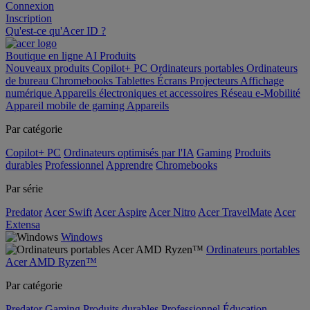
Connexion
Inscription
Qu'est-ce qu'Acer ID ?
Boutique en ligne
AI
Produits
Nouveaux produits
Copilot+ PC
Ordinateurs portables
Ordinateurs
de bureau
Chromebooks
Tablettes
Écrans
Projecteurs
Affichage
numérique
Appareils électroniques et accessoires
Réseau
e-Mobilité
Appareil mobile de gaming
Appareils
Par catégorie
Copilot+ PC
Ordinateurs optimisés par l'IA
Gaming
Produits
durables
Professionnel
Apprendre
Chromebooks
Par série
Predator
Acer Swift
Acer Aspire
Acer Nitro
Acer TravelMate
Acer
Extensa
Windows
Ordinateurs portables
Acer AMD Ryzen™
Par catégorie
Predator
Gaming
Produits durables
Professionnel
Éducation