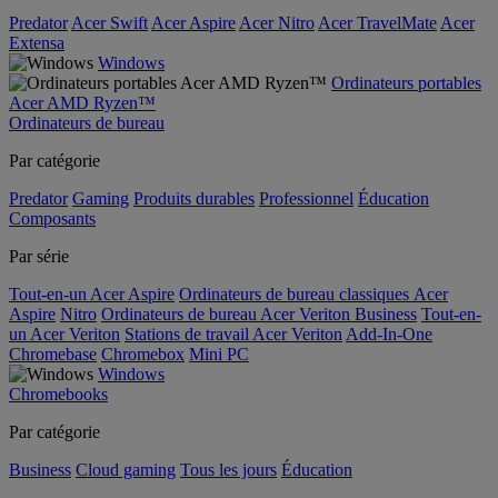
Predator
Acer Swift
Acer Aspire
Acer Nitro
Acer TravelMate
Acer
Extensa
Windows
Ordinateurs portables
Acer AMD Ryzen™
Ordinateurs de bureau
Par catégorie
Predator
Gaming
Produits durables
Professionnel
Éducation
Composants
Par série
Tout-en-un Acer Aspire
Ordinateurs de bureau classiques Acer
Aspire
Nitro
Ordinateurs de bureau Acer Veriton Business
Tout-en-
un Acer Veriton
Stations de travail Acer Veriton
Add-In-One
Chromebase
Chromebox
Mini PC
Windows
Chromebooks
Par catégorie
Business
Cloud gaming
Tous les jours
Éducation