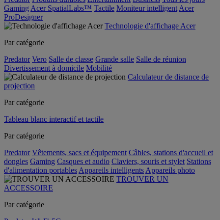
Gaming
Acer SpatialLabs™
Tactile
Moniteur intelligent
Acer
ProDesigner
Technologie d'affichage Acer
Par catégorie
Predator
Vero
Salle de classe
Grande salle
Salle de réunion
Divertissement à domicile
Mobilité
Calculateur de distance de
projection
Par catégorie
Tableau blanc interactif et tactile
Par catégorie
Predator
Vêtements, sacs et équipement
Câbles, stations d'accueil et
dongles
Gaming
Casques et audio
Claviers, souris et stylet
Stations
d'alimentation portables
Appareils intelligents
Appareils photo
TROUVER UN
ACCESSOIRE
Par catégorie