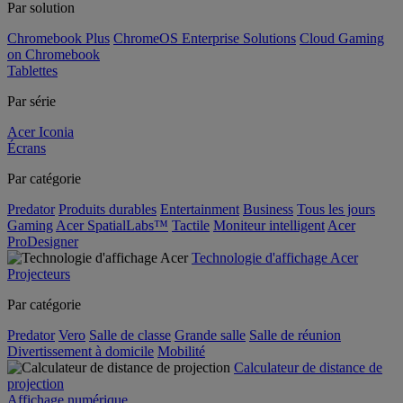
Par solution
Chromebook Plus
ChromeOS Enterprise Solutions
Cloud Gaming
on Chromebook
Tablettes
Par série
Acer Iconia
Écrans
Par catégorie
Predator
Produits durables
Entertainment
Business
Tous les jours
Gaming
Acer SpatialLabs™
Tactile
Moniteur intelligent
Acer
ProDesigner
Technologie d'affichage Acer
Projecteurs
Par catégorie
Predator
Vero
Salle de classe
Grande salle
Salle de réunion
Divertissement à domicile
Mobilité
Calculateur de distance de
projection
Affichage numérique