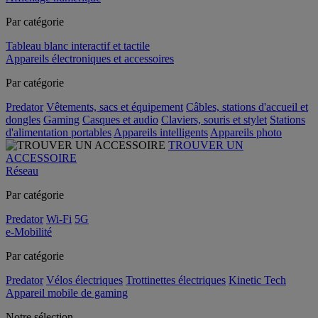
Par catégorie
Tableau blanc interactif et tactile
Appareils électroniques et accessoires
Par catégorie
Predator
Vêtements, sacs et équipement
Câbles, stations d'accueil et
dongles
Gaming
Casques et audio
Claviers, souris et stylet
Stations
d'alimentation portables
Appareils intelligents
Appareils photo
TROUVER UN
ACCESSOIRE
Réseau
Par catégorie
Predator
Wi-Fi
5G
e-Mobilité
Par catégorie
Predator
Vélos électriques
Trottinettes électriques
Kinetic Tech
Appareil mobile de gaming
Notre sélection