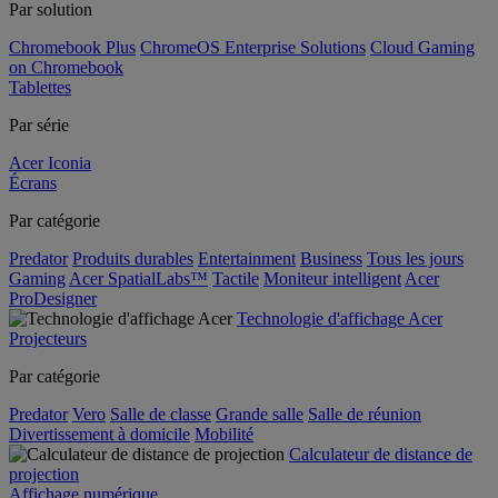
Par solution
Chromebook Plus
ChromeOS Enterprise Solutions
Cloud Gaming
on Chromebook
Tablettes
Par série
Acer Iconia
Écrans
Par catégorie
Predator
Produits durables
Entertainment
Business
Tous les jours
Gaming
Acer SpatialLabs™
Tactile
Moniteur intelligent
Acer
ProDesigner
Technologie d'affichage Acer
Projecteurs
Par catégorie
Predator
Vero
Salle de classe
Grande salle
Salle de réunion
Divertissement à domicile
Mobilité
Calculateur de distance de
projection
Affichage numérique