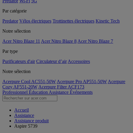
Predator
Wi-Fi
5G
Par catégorie
Predator
Vélos électriques
Trottinettes électriques
Kinetic Tech
Notre sélection
Acer Nitro Blaze 11
Acer Nitro Blaze 8
Acer Nitro Blaze 7
Par type
Purificateurs d'air
Circulateur d’air
Accessoires
Notre sélection
Acerpure Cool AC551-50W
Acerpure Pro AP551-50W
Acerpure
Cozy AF551-20W
Acerpure Filter ACF173
Professionnel
Éducation
Assistance
Événements
Accueil
Assistance
Assistance produit
Aspire 5739