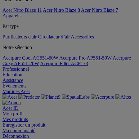
Acer Nitro Blaze 11
Acer Nitro Blaze 8
Acer Nitro Blaze 7
Appareils
Par type
Purificateurs d'air
Circulateur d’air
Accessoires
Notre sélection
Acerpure Cool AC551-50W
Acerpure Pro AP551-50W
Acerpure
Cozy AF551-20W
Acerpure Filter ACF173
Professionnel
Éducation
Assistance
Événements
Marques Acer
Acer ID
Mon profil
Mes produits
Enregistrer un produit
Ma communauté
Déconnexion