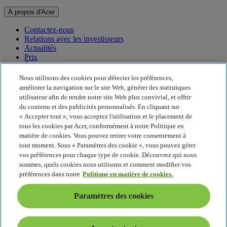
À propos d'Acer
Contactez-nous
Relations avec les investisseurs
Actualités
Prix
Événements
Nous utilisons des cookies pour détecter les préférences,
Développement durable
améliorer la navigation sur le site Web, générer des statistiques
utilisateur afin de rendre notre site Web plus convivial, et offrir
Développement durable
du contenu et des publicités personnalisés. En cliquant sur
« Accepter tout », vous acceptez l'utilisation et le placement de
Responsabilité sociale de l'entreprise
tous les cookies par Acer, conformément à notre Politique en
Empreinte carbone du produit
matière de cookies. Vous pouvez retirer votre consentement à
Project Humanity
tout moment. Sous « Paramètres des cookie », vous pouvez gérer
Earthion
vos préférences pour chaque type de cookie. Découvrez qui nous
Politique de confidentialité
sommes, quels cookies nous utilisons et comment modifier vos
Politique en matière de cookies
préférences dans notre
Politique en matière de cookies.
Mentions légales
Informations légales supplémentaires
Paramètres des cookies
Politique en matière d'accessibilité
Paramètres des cookies
France - Français