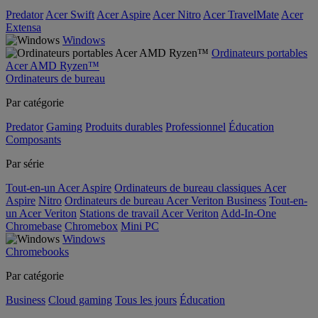
Predator
Acer Swift
Acer Aspire
Acer Nitro
Acer TravelMate
Acer
Extensa
Windows
Ordinateurs portables
Acer AMD Ryzen™
Ordinateurs de bureau
Par catégorie
Predator
Gaming
Produits durables
Professionnel
Éducation
Composants
Par série
Tout-en-un Acer Aspire
Ordinateurs de bureau classiques Acer
Aspire
Nitro
Ordinateurs de bureau Acer Veriton Business
Tout-en-
un Acer Veriton
Stations de travail Acer Veriton
Add-In-One
Chromebase
Chromebox
Mini PC
Windows
Chromebooks
Par catégorie
Business
Cloud gaming
Tous les jours
Éducation