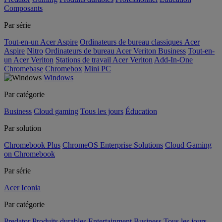
Composants
Par série
Tout-en-un Acer Aspire
Ordinateurs de bureau classiques Acer
Aspire
Nitro
Ordinateurs de bureau Acer Veriton Business
Tout-en-
un Acer Veriton
Stations de travail Acer Veriton
Add-In-One
Chromebase
Chromebox
Mini PC
Windows
Par catégorie
Business
Cloud gaming
Tous les jours
Éducation
Par solution
Chromebook Plus
ChromeOS Enterprise Solutions
Cloud Gaming
on Chromebook
Par série
Acer Iconia
Par catégorie
Predator
Produits durables
Entertainment
Business
Tous les jours