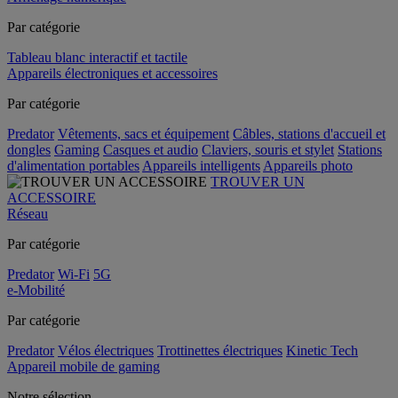
Par catégorie
Tableau blanc interactif et tactile
Appareils électroniques et accessoires
Par catégorie
Predator
Vêtements, sacs et équipement
Câbles, stations d'accueil et
dongles
Gaming
Casques et audio
Claviers, souris et stylet
Stations
d'alimentation portables
Appareils intelligents
Appareils photo
TROUVER UN
ACCESSOIRE
Réseau
Par catégorie
Predator
Wi-Fi
5G
e-Mobilité
Par catégorie
Predator
Vélos électriques
Trottinettes électriques
Kinetic Tech
Appareil mobile de gaming
Notre sélection