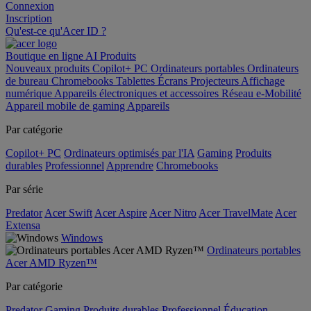
Connexion
Inscription
Qu'est-ce qu'Acer ID ?
Boutique en ligne
AI
Produits
Nouveaux produits
Copilot+ PC
Ordinateurs portables
Ordinateurs
de bureau
Chromebooks
Tablettes
Écrans
Projecteurs
Affichage
numérique
Appareils électroniques et accessoires
Réseau
e-Mobilité
Appareil mobile de gaming
Appareils
Par catégorie
Copilot+ PC
Ordinateurs optimisés par l'IA
Gaming
Produits
durables
Professionnel
Apprendre
Chromebooks
Par série
Predator
Acer Swift
Acer Aspire
Acer Nitro
Acer TravelMate
Acer
Extensa
Windows
Ordinateurs portables
Acer AMD Ryzen™
Par catégorie
Predator
Gaming
Produits durables
Professionnel
Éducation