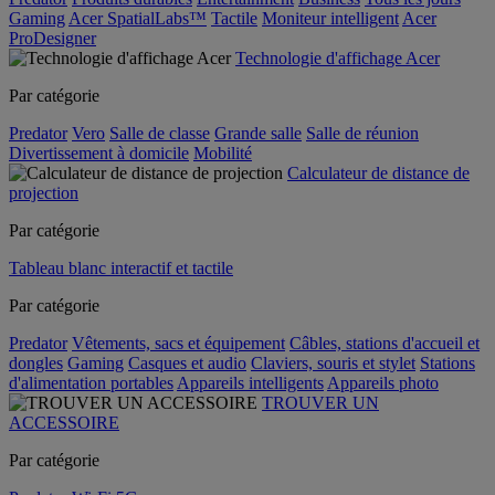
Gaming
Acer SpatialLabs™
Tactile
Moniteur intelligent
Acer
ProDesigner
Technologie d'affichage Acer
Par catégorie
Predator
Vero
Salle de classe
Grande salle
Salle de réunion
Divertissement à domicile
Mobilité
Calculateur de distance de
projection
Par catégorie
Tableau blanc interactif et tactile
Par catégorie
Predator
Vêtements, sacs et équipement
Câbles, stations d'accueil et
dongles
Gaming
Casques et audio
Claviers, souris et stylet
Stations
d'alimentation portables
Appareils intelligents
Appareils photo
TROUVER UN
ACCESSOIRE
Par catégorie