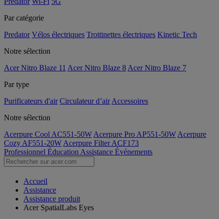
Predator
Wi-Fi
5G
Par catégorie
Predator
Vélos électriques
Trottinettes électriques
Kinetic Tech
Notre sélection
Acer Nitro Blaze 11
Acer Nitro Blaze 8
Acer Nitro Blaze 7
Par type
Purificateurs d'air
Circulateur d’air
Accessoires
Notre sélection
Acerpure Cool AC551-50W
Acerpure Pro AP551-50W
Acerpure
Cozy AF551-20W
Acerpure Filter ACF173
Professionnel
Éducation
Assistance
Événements
Accueil
Assistance
Assistance produit
Acer SpatialLabs Eyes