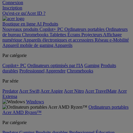
Connexion
Inscription
Qu'est-ce qu'Acer ID ?
Boutique en ligne
AI
Produits
Nouveaux produits
Copilot+ PC
Ordinateurs portables
Ordinateurs
de bureau
Chromebooks
Tablettes
Écrans
Projecteurs
Affichage
numérique
Appareils électroniques et accessoires
Réseau
e-Mobilité
Appareil mobile de gaming
Appareils
Par catégorie
Copilot+ PC
Ordinateurs optimisés par l'IA
Gaming
Produits
durables
Professionnel
Apprendre
Chromebooks
Par série
Predator
Acer Swift
Acer Aspire
Acer Nitro
Acer TravelMate
Acer
Extensa
Windows
Ordinateurs portables
Acer AMD Ryzen™
Par catégorie
Predator
Gaming
Produits durables
Professionnel
Éducation