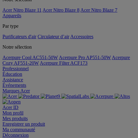
Acer Nitro Blaze 11
Acer Nitro Blaze 8
Acer Nitro Blaze 7
Appareils
Par type
Purificateurs d'air
Circulateur d’air
Accessoires
Notre sélection
Acerpure Cool AC551-50W
Acerpure Pro AP551-50W
Acerpure
Cozy AF551-20W
Acerpure Filter ACF173
Professionnel
Éducation
Assistance
Événements
Marques Acer
Acer ID
Mon profil
Mes produits
Enregistrer un produit
Ma communauté
Déconnexion