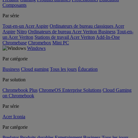
Composants
Par série
Tout-en-un Acer Aspire
Ordinateurs de bureau classiques Acer
Aspire
Nitro
Ordinateurs de bureau Acer Veriton Business
Tout-en-
un Acer Veriton
Stations de travail Acer Veriton
Add-In-One
Chromebase
Chromebox
Mini PC
Windows
Par catégorie
Business
Cloud gaming
Tous les jours
Éducation
Par solution
Chromebook Plus
ChromeOS Enterprise Solutions
Cloud Gaming
on Chromebook
Par série
Acer Iconia
Par catégorie
Predator
Produits durables
Entertainment
Business
Tous les jours