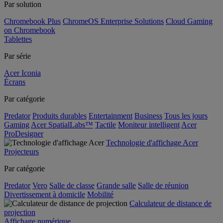
Par solution
Chromebook Plus
ChromeOS Enterprise Solutions
Cloud Gaming
on Chromebook
Tablettes
Par série
Acer Iconia
Écrans
Par catégorie
Predator
Produits durables
Entertainment
Business
Tous les jours
Gaming
Acer SpatialLabs™
Tactile
Moniteur intelligent
Acer
ProDesigner
Technologie d'affichage Acer
Projecteurs
Par catégorie
Predator
Vero
Salle de classe
Grande salle
Salle de réunion
Divertissement à domicile
Mobilité
Calculateur de distance de
projection
Affichage numérique