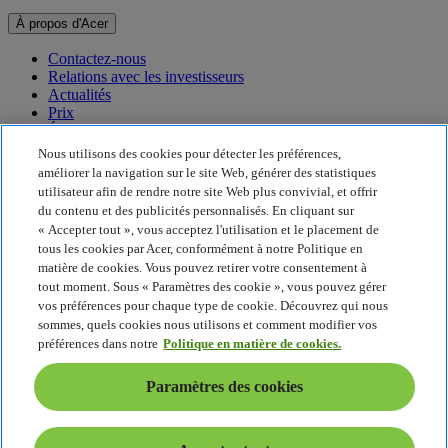
À propos d'Acer
Contactez-nous
Relations avec les investisseurs
Actualités
Prix
Événements
Nous utilisons des cookies pour détecter les préférences,
Développement durable
améliorer la navigation sur le site Web, générer des statistiques
utilisateur afin de rendre notre site Web plus convivial, et offrir
Développement durable
du contenu et des publicités personnalisés. En cliquant sur
« Accepter tout », vous acceptez l'utilisation et le placement de
Responsabilité sociale de l'entreprise
tous les cookies par Acer, conformément à notre Politique en
Empreinte carbone du produit
matière de cookies. Vous pouvez retirer votre consentement à
Project Humanity
tout moment. Sous « Paramètres des cookie », vous pouvez gérer
Earthion
vos préférences pour chaque type de cookie. Découvrez qui nous
Politique de confidentialité
sommes, quels cookies nous utilisons et comment modifier vos
Politique en matière de cookies
préférences dans notre
Politique en matière de cookies.
Mentions légales
Informations légales supplémentaires
Paramètres des cookies
Politique en matière d'accessibilité
Paramètres des cookies
France - Français