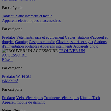
Par catégorie
Tableau blanc interactif et tactile
Appareils électroniques et accessoires
Par catégorie
Predator
Vêtements, sacs et équipement
Câbles, stations d'accueil et
dongles
Gaming
Casques et audio
Claviers, souris et stylet
Stations
d'alimentation portables
Appareils intelligents
Appareils photo
TROUVER UN
ACCESSOIRE
Réseau
Par catégorie
Predator
Wi-Fi
5G
e-Mobilité
Par catégorie
Predator
Vélos électriques
Trottinettes électriques
Kinetic Tech
Appareil mobile de gaming
Notre sélection