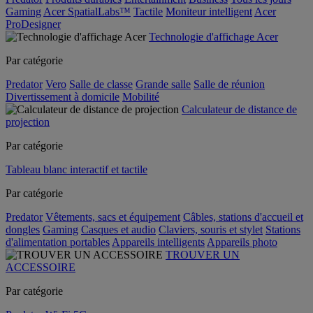
Gaming
Acer SpatialLabs™
Tactile
Moniteur intelligent
Acer
ProDesigner
Technologie d'affichage Acer
Par catégorie
Predator
Vero
Salle de classe
Grande salle
Salle de réunion
Divertissement à domicile
Mobilité
Calculateur de distance de
projection
Par catégorie
Tableau blanc interactif et tactile
Par catégorie
Predator
Vêtements, sacs et équipement
Câbles, stations d'accueil et
dongles
Gaming
Casques et audio
Claviers, souris et stylet
Stations
d'alimentation portables
Appareils intelligents
Appareils photo
TROUVER UN
ACCESSOIRE
Par catégorie