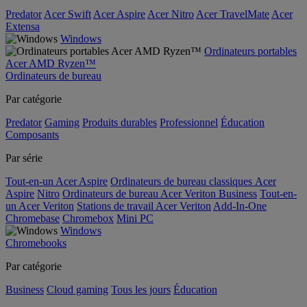
Predator
Acer Swift
Acer Aspire
Acer Nitro
Acer TravelMate
Acer
Extensa
Windows
Ordinateurs portables
Acer AMD Ryzen™
Ordinateurs de bureau
Par catégorie
Predator
Gaming
Produits durables
Professionnel
Éducation
Composants
Par série
Tout-en-un Acer Aspire
Ordinateurs de bureau classiques Acer
Aspire
Nitro
Ordinateurs de bureau Acer Veriton Business
Tout-en-
un Acer Veriton
Stations de travail Acer Veriton
Add-In-One
Chromebase
Chromebox
Mini PC
Windows
Chromebooks
Par catégorie
Business
Cloud gaming
Tous les jours
Éducation