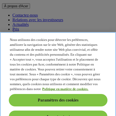
À propos d'Acer
Contactez-nous
Relations avec les investisseurs
Actualités
Prix
Événements
Nous utilisons des cookies pour détecter les préférences,
Développement durable
améliorer la navigation sur le site Web, générer des statistiques
utilisateur afin de rendre notre site Web plus convivial, et offrir
Développement durable
du contenu et des publicités personnalisés. En cliquant sur
« Accepter tout », vous acceptez l'utilisation et le placement de
Responsabilité sociale de l'entreprise
tous les cookies par Acer, conformément à notre Politique en
Empreinte carbone du produit
matière de cookies. Vous pouvez retirer votre consentement à
Project Humanity
tout moment. Sous « Paramètres des cookie », vous pouvez gérer
Earthion
vos préférences pour chaque type de cookie. Découvrez qui nous
Politique de confidentialité
sommes, quels cookies nous utilisons et comment modifier vos
Politique en matière de cookies
préférences dans notre
Politique en matière de cookies.
Mentions légales
Informations légales supplémentaires
Paramètres des cookies
Politique en matière d'accessibilité
Paramètres des cookies
France - Français