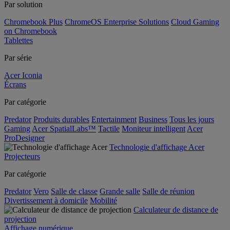
Par solution
Chromebook Plus
ChromeOS Enterprise Solutions
Cloud Gaming
on Chromebook
Tablettes
Par série
Acer Iconia
Écrans
Par catégorie
Predator
Produits durables
Entertainment
Business
Tous les jours
Gaming
Acer SpatialLabs™
Tactile
Moniteur intelligent
Acer
ProDesigner
Technologie d'affichage Acer
Projecteurs
Par catégorie
Predator
Vero
Salle de classe
Grande salle
Salle de réunion
Divertissement à domicile
Mobilité
Calculateur de distance de
projection
Affichage numérique