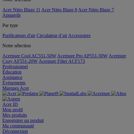
Acer Nitro Blaze 11
Acer Nitro Blaze 8
Acer Nitro Blaze 7
Appareils
Par type
Purificateurs d'air
Circulateur d’air
Accessoires
Notre sélection
Acerpure Cool AC551-50W
Acerpure Pro AP551-50W
Acerpure
Cozy AF551-20W
Acerpure Filter ACF173
Professionnel
Éducation
Assistance
Événements
Marques Acer
Acer ID
Mon profil
Mes produits
Enregistrer un produit
Ma communauté
Déconnexion