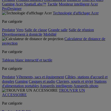
Gaming
Acer SpatialLabs™
Tactile
Moniteur intelligent
Acer
ProDesigner
Technologie d'affichage Acer
Par catégorie
Predator
Vero
Salle de classe
Grande salle
Salle de réunion
Divertissement à domicile
Mobilité
Calculateur de distance de
projection
Par catégorie
Tableau blanc interactif et tactile
Par catégorie
Predator
Vêtements, sacs et équipement
Câbles, stations d'accueil et
dongles
Gaming
Casques et audio
Claviers, souris et stylet
Stations
d'alimentation portables
Appareils intelligents
Appareils photo
TROUVER UN
ACCESSOIRE
Par catégorie