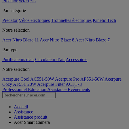
Predator
Wi-Fi
5G
Par catégorie
Predator
Vélos électriques
Trottinettes électriques
Kinetic Tech
Notre sélection
Acer Nitro Blaze 11
Acer Nitro Blaze 8
Acer Nitro Blaze 7
Par type
Purificateurs d'air
Circulateur d’air
Accessoires
Notre sélection
Acerpure Cool AC551-50W
Acerpure Pro AP551-50W
Acerpure
Cozy AF551-20W
Acerpure Filter ACF173
Professionnel
Éducation
Assistance
Événements
Accueil
Assistance
Assistance produit
Acer Smart Camera