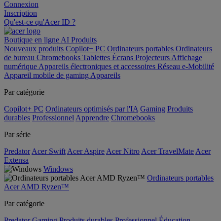
Connexion
Inscription
Qu'est-ce qu'Acer ID ?
Boutique en ligne
AI
Produits
Nouveaux produits
Copilot+ PC
Ordinateurs portables
Ordinateurs
de bureau
Chromebooks
Tablettes
Écrans
Projecteurs
Affichage
numérique
Appareils électroniques et accessoires
Réseau
e-Mobilité
Appareil mobile de gaming
Appareils
Par catégorie
Copilot+ PC
Ordinateurs optimisés par l'IA
Gaming
Produits
durables
Professionnel
Apprendre
Chromebooks
Par série
Predator
Acer Swift
Acer Aspire
Acer Nitro
Acer TravelMate
Acer
Extensa
Windows
Ordinateurs portables
Acer AMD Ryzen™
Par catégorie
Predator
Gaming
Produits durables
Professionnel
Éducation