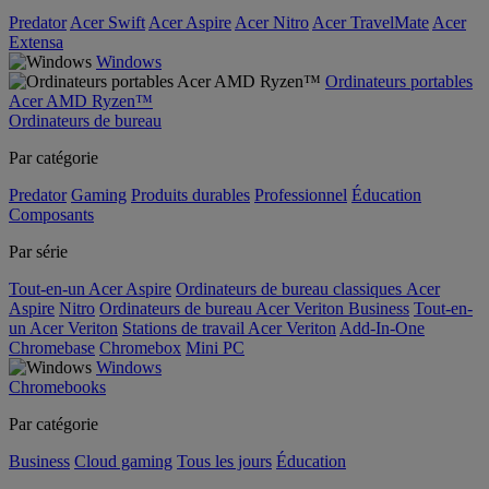
Predator
Acer Swift
Acer Aspire
Acer Nitro
Acer TravelMate
Acer
Extensa
Windows
Ordinateurs portables
Acer AMD Ryzen™
Ordinateurs de bureau
Par catégorie
Predator
Gaming
Produits durables
Professionnel
Éducation
Composants
Par série
Tout-en-un Acer Aspire
Ordinateurs de bureau classiques Acer
Aspire
Nitro
Ordinateurs de bureau Acer Veriton Business
Tout-en-
un Acer Veriton
Stations de travail Acer Veriton
Add-In-One
Chromebase
Chromebox
Mini PC
Windows
Chromebooks
Par catégorie
Business
Cloud gaming
Tous les jours
Éducation