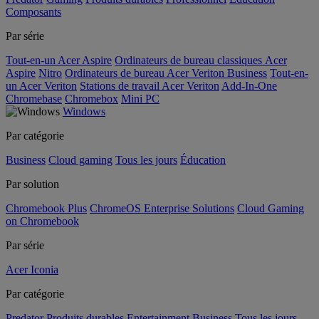
Composants
Par série
Tout-en-un Acer Aspire
Ordinateurs de bureau classiques Acer
Aspire
Nitro
Ordinateurs de bureau Acer Veriton Business
Tout-en-
un Acer Veriton
Stations de travail Acer Veriton
Add-In-One
Chromebase
Chromebox
Mini PC
Windows
Par catégorie
Business
Cloud gaming
Tous les jours
Éducation
Par solution
Chromebook Plus
ChromeOS Enterprise Solutions
Cloud Gaming
on Chromebook
Par série
Acer Iconia
Par catégorie
Predator
Produits durables
Entertainment
Business
Tous les jours