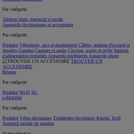
Par catégorie
Tableau blanc interactif et tactile
Appareils électroniques et accessoires
Par catégorie
Predator
Vêtements, sacs et équipement
Câbles, stations d'accueil et
dongles
Gaming
Casques et audio
Claviers, souris et stylet
Stations
d'alimentation portables
Appareils intelligents
Appareils photo
TROUVER UN
ACCESSOIRE
Réseau
Par catégorie
Predator
Wi-Fi
5G
e-Mobilité
Par catégorie
Predator
Vélos électriques
Trottinettes électriques
Kinetic Tech
Appareil mobile de gaming
Notre sélection