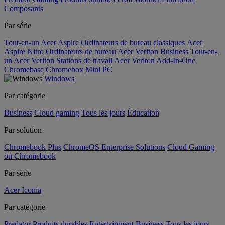
Composants
Par série
Tout-en-un Acer Aspire
Ordinateurs de bureau classiques Acer
Aspire
Nitro
Ordinateurs de bureau Acer Veriton Business
Tout-en-
un Acer Veriton
Stations de travail Acer Veriton
Add-In-One
Chromebase
Chromebox
Mini PC
Windows
Par catégorie
Business
Cloud gaming
Tous les jours
Éducation
Par solution
Chromebook Plus
ChromeOS Enterprise Solutions
Cloud Gaming
on Chromebook
Par série
Acer Iconia
Par catégorie
Predator
Produits durables
Entertainment
Business
Tous les jours