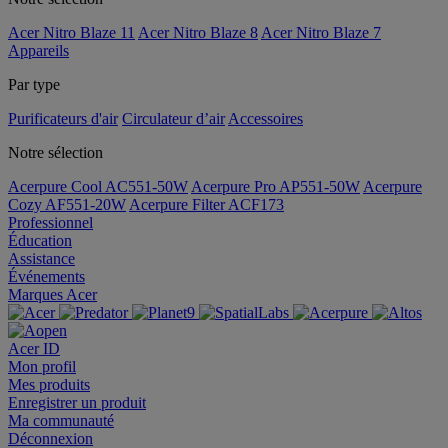
Acer Nitro Blaze 11
Acer Nitro Blaze 8
Acer Nitro Blaze 7
Appareils
Par type
Purificateurs d'air
Circulateur d’air
Accessoires
Notre sélection
Acerpure Cool AC551-50W
Acerpure Pro AP551-50W
Acerpure
Cozy AF551-20W
Acerpure Filter ACF173
Professionnel
Éducation
Assistance
Événements
Marques Acer
Acer ID
Mon profil
Mes produits
Enregistrer un produit
Ma communauté
Déconnexion