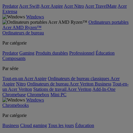
Predator
Acer Swift
Acer Aspire
Acer Nitro
Acer TravelMate
Acer
Extensa
Windows
Ordinateurs portables
Acer AMD Ryzen™
Ordinateurs de bureau
Par catégorie
Predator
Gaming
Produits durables
Professionnel
Éducation
Composants
Par série
Tout-en-un Acer Aspire
Ordinateurs de bureau classiques Acer
Aspire
Nitro
Ordinateurs de bureau Acer Veriton Business
Tout-en-
un Acer Veriton
Stations de travail Acer Veriton
Add-In-One
Chromebase
Chromebox
Mini PC
Windows
Chromebooks
Par catégorie
Business
Cloud gaming
Tous les jours
Éducation