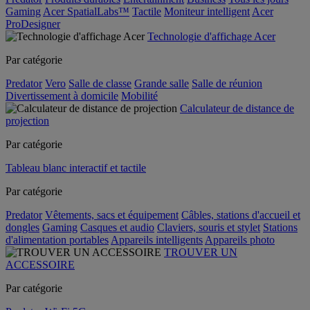
Gaming
Acer SpatialLabs™
Tactile
Moniteur intelligent
Acer
ProDesigner
Technologie d'affichage Acer
Par catégorie
Predator
Vero
Salle de classe
Grande salle
Salle de réunion
Divertissement à domicile
Mobilité
Calculateur de distance de
projection
Par catégorie
Tableau blanc interactif et tactile
Par catégorie
Predator
Vêtements, sacs et équipement
Câbles, stations d'accueil et
dongles
Gaming
Casques et audio
Claviers, souris et stylet
Stations
d'alimentation portables
Appareils intelligents
Appareils photo
TROUVER UN
ACCESSOIRE
Par catégorie