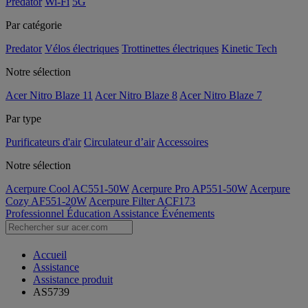
Predator
Wi-Fi
5G
Par catégorie
Predator
Vélos électriques
Trottinettes électriques
Kinetic Tech
Notre sélection
Acer Nitro Blaze 11
Acer Nitro Blaze 8
Acer Nitro Blaze 7
Par type
Purificateurs d'air
Circulateur d’air
Accessoires
Notre sélection
Acerpure Cool AC551-50W
Acerpure Pro AP551-50W
Acerpure
Cozy AF551-20W
Acerpure Filter ACF173
Professionnel
Éducation
Assistance
Événements
Accueil
Assistance
Assistance produit
AS5739