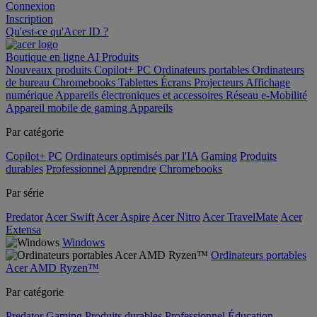
Connexion
Inscription
Qu'est-ce qu'Acer ID ?
Boutique en ligne
AI
Produits
Nouveaux produits
Copilot+ PC
Ordinateurs portables
Ordinateurs
de bureau
Chromebooks
Tablettes
Écrans
Projecteurs
Affichage
numérique
Appareils électroniques et accessoires
Réseau
e-Mobilité
Appareil mobile de gaming
Appareils
Par catégorie
Copilot+ PC
Ordinateurs optimisés par l'IA
Gaming
Produits
durables
Professionnel
Apprendre
Chromebooks
Par série
Predator
Acer Swift
Acer Aspire
Acer Nitro
Acer TravelMate
Acer
Extensa
Windows
Ordinateurs portables
Acer AMD Ryzen™
Par catégorie
Predator
Gaming
Produits durables
Professionnel
Éducation