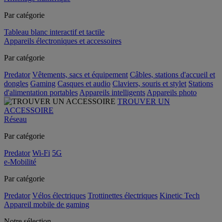
Par catégorie
Tableau blanc interactif et tactile
Appareils électroniques et accessoires
Par catégorie
Predator
Vêtements, sacs et équipement
Câbles, stations d'accueil et
dongles
Gaming
Casques et audio
Claviers, souris et stylet
Stations
d'alimentation portables
Appareils intelligents
Appareils photo
TROUVER UN
ACCESSOIRE
Réseau
Par catégorie
Predator
Wi-Fi
5G
e-Mobilité
Par catégorie
Predator
Vélos électriques
Trottinettes électriques
Kinetic Tech
Appareil mobile de gaming
Notre sélection