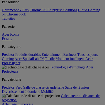
Par solution
Chromebook Plus
ChromeOS Enterprise Solutions
Cloud Gaming
on Chromebook
Tablettes
Par série
Acer Iconia
Écrans
Par catégorie
Predator
Produits durables
Entertainment
Business
Tous les jours
Gaming
Acer SpatialLabs™
Tactile
Moniteur intelligent
Acer
ProDesigner
Technologie d'affichage Acer
Projecteurs
Par catégorie
Predator
Vero
Salle de classe
Grande salle
Salle de réunion
Divertissement à domicile
Mobilité
Calculateur de distance de
projection
Affichage numérique