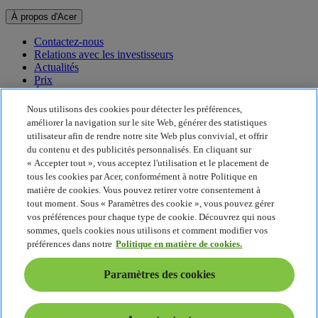
À propos d'Acer
Contactez-nous
Relations avec les investisseurs
Actualités
Prix
Événements
Nous utilisons des cookies pour détecter les préférences,
Développement durable
améliorer la navigation sur le site Web, générer des statistiques
utilisateur afin de rendre notre site Web plus convivial, et offrir
Développement durable
du contenu et des publicités personnalisés. En cliquant sur
« Accepter tout », vous acceptez l'utilisation et le placement de
Responsabilité sociale de l'entreprise
tous les cookies par Acer, conformément à notre Politique en
Empreinte carbone du produit
matière de cookies. Vous pouvez retirer votre consentement à
Project Humanity
tout moment. Sous « Paramètres des cookie », vous pouvez gérer
Earthion
vos préférences pour chaque type de cookie. Découvrez qui nous
Politique de confidentialité
sommes, quels cookies nous utilisons et comment modifier vos
Politique en matière de cookies
préférences dans notre
Politique en matière de cookies.
Mentions légales
Informations légales supplémentaires
Paramètres des cookies
Politique en matière d'accessibilité
Paramètres des cookies
France - Français