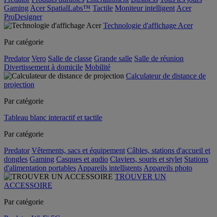
Gaming
Acer SpatialLabs™
Tactile
Moniteur intelligent
Acer
ProDesigner
Technologie d'affichage Acer
Par catégorie
Predator
Vero
Salle de classe
Grande salle
Salle de réunion
Divertissement à domicile
Mobilité
Calculateur de distance de
projection
Par catégorie
Tableau blanc interactif et tactile
Par catégorie
Predator
Vêtements, sacs et équipement
Câbles, stations d'accueil et
dongles
Gaming
Casques et audio
Claviers, souris et stylet
Stations
d'alimentation portables
Appareils intelligents
Appareils photo
TROUVER UN
ACCESSOIRE
Par catégorie