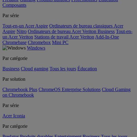
Composants
Par série
Tout-en-un Acer Aspire
Ordinateurs de bureau classiques Acer
Aspire
Nitro
Ordinateurs de bureau Acer Veriton Business
Tout-en-
un Acer Veriton
Stations de travail Acer Veriton
Add-In-One
Chromebase
Chromebox
Mini PC
Windows
Par catégorie
Business
Cloud gaming
Tous les jours
Éducation
Par solution
Chromebook Plus
ChromeOS Enterprise Solutions
Cloud Gaming
on Chromebook
Par série
Acer Iconia
Par catégorie
Predator
Produits durables
Entertainment
Business
Tous les jours