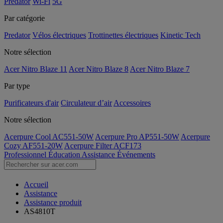
Predator
Wi-Fi
5G
Par catégorie
Predator
Vélos électriques
Trottinettes électriques
Kinetic Tech
Notre sélection
Acer Nitro Blaze 11
Acer Nitro Blaze 8
Acer Nitro Blaze 7
Par type
Purificateurs d'air
Circulateur d’air
Accessoires
Notre sélection
Acerpure Cool AC551-50W
Acerpure Pro AP551-50W
Acerpure
Cozy AF551-20W
Acerpure Filter ACF173
Professionnel
Éducation
Assistance
Événements
Accueil
Assistance
Assistance produit
AS4810T