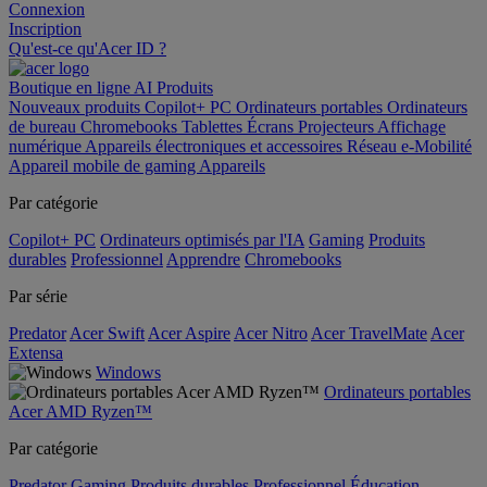
Connexion
Inscription
Qu'est-ce qu'Acer ID ?
Boutique en ligne
AI
Produits
Nouveaux produits
Copilot+ PC
Ordinateurs portables
Ordinateurs
de bureau
Chromebooks
Tablettes
Écrans
Projecteurs
Affichage
numérique
Appareils électroniques et accessoires
Réseau
e-Mobilité
Appareil mobile de gaming
Appareils
Par catégorie
Copilot+ PC
Ordinateurs optimisés par l'IA
Gaming
Produits
durables
Professionnel
Apprendre
Chromebooks
Par série
Predator
Acer Swift
Acer Aspire
Acer Nitro
Acer TravelMate
Acer
Extensa
Windows
Ordinateurs portables
Acer AMD Ryzen™
Par catégorie
Predator
Gaming
Produits durables
Professionnel
Éducation