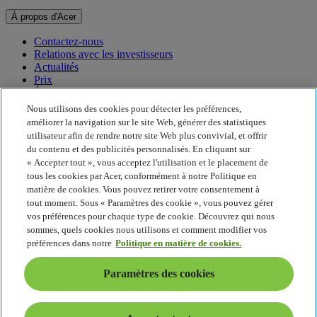
À propos d'Acer
Contactez-nous
Relations avec les investisseurs
Actualités
Prix
Événements
Nous utilisons des cookies pour détecter les préférences,
Développement durable
améliorer la navigation sur le site Web, générer des statistiques
utilisateur afin de rendre notre site Web plus convivial, et offrir
Développement durable
du contenu et des publicités personnalisés. En cliquant sur
« Accepter tout », vous acceptez l'utilisation et le placement de
Responsabilité sociale de l'entreprise
tous les cookies par Acer, conformément à notre Politique en
Empreinte carbone du produit
matière de cookies. Vous pouvez retirer votre consentement à
Project Humanity
tout moment. Sous « Paramètres des cookie », vous pouvez gérer
Earthion
vos préférences pour chaque type de cookie. Découvrez qui nous
Politique de confidentialité
sommes, quels cookies nous utilisons et comment modifier vos
Politique en matière de cookies
préférences dans notre
Politique en matière de cookies.
Mentions légales
Informations légales supplémentaires
Paramètres des cookies
Politique en matière d'accessibilité
Paramètres des cookies
France - Français