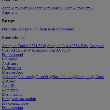
Acer Nitro Blaze 11
Acer Nitro Blaze 8
Acer Nitro Blaze 7
Appareils
Par type
Purificateurs d'air
Circulateur d’air
Accessoires
Notre sélection
Acerpure Cool AC551-50W
Acerpure Pro AP551-50W
Acerpure
Cozy AF551-20W
Acerpure Filter ACF173
Professionnel
Éducation
Assistance
Événements
Marques Acer
Acer ID
Mon profil
Mes produits
Enregistrer un produit
Ma communauté
Déconnexion