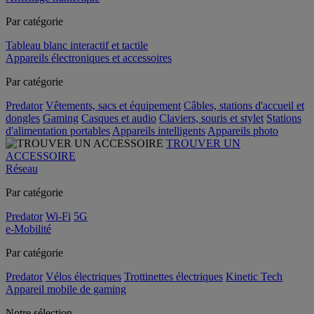
Par catégorie
Tableau blanc interactif et tactile
Appareils électroniques et accessoires
Par catégorie
Predator
Vêtements, sacs et équipement
Câbles, stations d'accueil et
dongles
Gaming
Casques et audio
Claviers, souris et stylet
Stations
d'alimentation portables
Appareils intelligents
Appareils photo
TROUVER UN
ACCESSOIRE
Réseau
Par catégorie
Predator
Wi-Fi
5G
e-Mobilité
Par catégorie
Predator
Vélos électriques
Trottinettes électriques
Kinetic Tech
Appareil mobile de gaming
Notre sélection