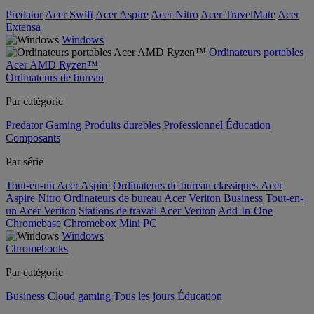
Predator
Acer Swift
Acer Aspire
Acer Nitro
Acer TravelMate
Acer
Extensa
Windows
Ordinateurs portables
Acer AMD Ryzen™
Ordinateurs de bureau
Par catégorie
Predator
Gaming
Produits durables
Professionnel
Éducation
Composants
Par série
Tout-en-un Acer Aspire
Ordinateurs de bureau classiques Acer
Aspire
Nitro
Ordinateurs de bureau Acer Veriton Business
Tout-en-
un Acer Veriton
Stations de travail Acer Veriton
Add-In-One
Chromebase
Chromebox
Mini PC
Windows
Chromebooks
Par catégorie
Business
Cloud gaming
Tous les jours
Éducation