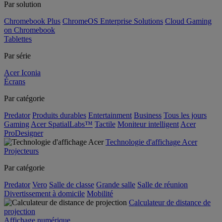
Par solution
Chromebook Plus
ChromeOS Enterprise Solutions
Cloud Gaming
on Chromebook
Tablettes
Par série
Acer Iconia
Écrans
Par catégorie
Predator
Produits durables
Entertainment
Business
Tous les jours
Gaming
Acer SpatialLabs™
Tactile
Moniteur intelligent
Acer
ProDesigner
Technologie d'affichage Acer
Projecteurs
Par catégorie
Predator
Vero
Salle de classe
Grande salle
Salle de réunion
Divertissement à domicile
Mobilité
Calculateur de distance de
projection
Affichage numérique