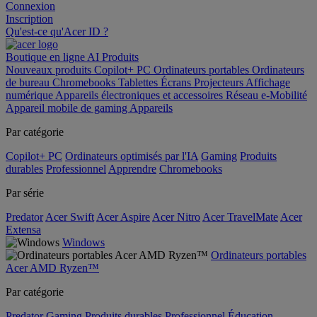
Connexion
Inscription
Qu'est-ce qu'Acer ID ?
Boutique en ligne
AI
Produits
Nouveaux produits
Copilot+ PC
Ordinateurs portables
Ordinateurs
de bureau
Chromebooks
Tablettes
Écrans
Projecteurs
Affichage
numérique
Appareils électroniques et accessoires
Réseau
e-Mobilité
Appareil mobile de gaming
Appareils
Par catégorie
Copilot+ PC
Ordinateurs optimisés par l'IA
Gaming
Produits
durables
Professionnel
Apprendre
Chromebooks
Par série
Predator
Acer Swift
Acer Aspire
Acer Nitro
Acer TravelMate
Acer
Extensa
Windows
Ordinateurs portables
Acer AMD Ryzen™
Par catégorie
Predator
Gaming
Produits durables
Professionnel
Éducation