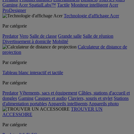
Gaming
Acer SpatialLabs™
Tactile
Moniteur intelligent
Acer
ProDesigner
Technologie d'affichage Acer
Par catégorie
Predator
Vero
Salle de classe
Grande salle
Salle de réunion
Divertissement à domicile
Mobilité
Calculateur de distance de
projection
Par catégorie
Tableau blanc interactif et tactile
Par catégorie
Predator
Vêtements, sacs et équipement
Câbles, stations d'accueil et
dongles
Gaming
Casques et audio
Claviers, souris et stylet
Stations
d'alimentation portables
Appareils intelligents
Appareils photo
TROUVER UN
ACCESSOIRE
Par catégorie