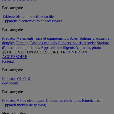
Par catégorie
Tableau blanc interactif et tactile
Appareils électroniques et accessoires
Par catégorie
Predator
Vêtements, sacs et équipement
Câbles, stations d'accueil et
dongles
Gaming
Casques et audio
Claviers, souris et stylet
Stations
d'alimentation portables
Appareils intelligents
Appareils photo
TROUVER UN
ACCESSOIRE
Réseau
Par catégorie
Predator
Wi-Fi
5G
e-Mobilité
Par catégorie
Predator
Vélos électriques
Trottinettes électriques
Kinetic Tech
Appareil mobile de gaming
Notre sélection