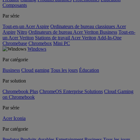
Composants
Par série
Tout-en-un Acer Aspire
Ordinateurs de bureau classiques Acer
Aspire
Nitro
Ordinateurs de bureau Acer Veriton Business
Tout-en-
un Acer Veriton
Stations de travail Acer Veriton
Add-In-One
Chromebase
Chromebox
Mini PC
Windows
Par catégorie
Business
Cloud gaming
Tous les jours
Éducation
Par solution
Chromebook Plus
ChromeOS Enterprise Solutions
Cloud Gaming
on Chromebook
Par série
Acer Iconia
Par catégorie
Predator
Produits durables
Entertainment
Business
Tous les jours