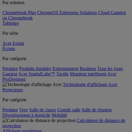
Par solution
Chromebook Plus
ChromeOS Enterprise Solutions
Cloud Gaming
on Chromebook
Tablettes
Par série
Acer Iconia
Écrans
Par catégorie
Predator
Produits durables
Entertainment
Business
Tous les jours
Gaming
Acer SpatialLabs™
Tactile
Moniteur intelligent
Acer
ProDesigner
Technologie d'affichage Acer
Projecteurs
Par catégorie
Predator
Vero
Salle de classe
Grande salle
Salle de réunion
Divertissement à domicile
Mobilité
Calculateur de distance de
projection
Affichage numérique