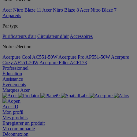
Acer Nitro Blaze 11
Acer Nitro Blaze 8
Acer Nitro Blaze 7
Appareils
Par type
Purificateurs d'air
Circulateur d’air
Accessoires
Notre sélection
Acerpure Cool AC551-50W
Acerpure Pro AP551-50W
Acerpure
Cozy AF551-20W
Acerpure Filter ACF173
Professionnel
Éducation
Assistance
Événements
Marques Acer
Acer ID
Mon profil
Mes produits
Enregistrer un produit
Ma communauté
Déconnexion