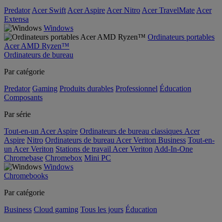
Predator
Acer Swift
Acer Aspire
Acer Nitro
Acer TravelMate
Acer
Extensa
Windows
Ordinateurs portables
Acer AMD Ryzen™
Ordinateurs de bureau
Par catégorie
Predator
Gaming
Produits durables
Professionnel
Éducation
Composants
Par série
Tout-en-un Acer Aspire
Ordinateurs de bureau classiques Acer
Aspire
Nitro
Ordinateurs de bureau Acer Veriton Business
Tout-en-
un Acer Veriton
Stations de travail Acer Veriton
Add-In-One
Chromebase
Chromebox
Mini PC
Windows
Chromebooks
Par catégorie
Business
Cloud gaming
Tous les jours
Éducation