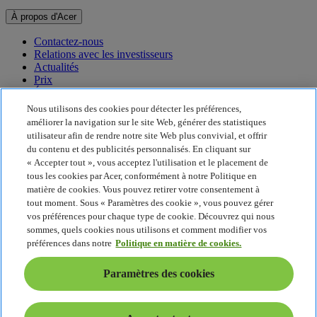
À propos d'Acer
Contactez-nous
Relations avec les investisseurs
Actualités
Prix
Événements
Nous utilisons des cookies pour détecter les préférences,
Développement durable
améliorer la navigation sur le site Web, générer des statistiques
utilisateur afin de rendre notre site Web plus convivial, et offrir
Développement durable
du contenu et des publicités personnalisés. En cliquant sur
« Accepter tout », vous acceptez l'utilisation et le placement de
Responsabilité sociale de l'entreprise
tous les cookies par Acer, conformément à notre Politique en
Empreinte carbone du produit
matière de cookies. Vous pouvez retirer votre consentement à
Project Humanity
tout moment. Sous « Paramètres des cookie », vous pouvez gérer
Earthion
vos préférences pour chaque type de cookie. Découvrez qui nous
Politique de confidentialité
sommes, quels cookies nous utilisons et comment modifier vos
Politique en matière de cookies
préférences dans notre
Politique en matière de cookies.
Mentions légales
Informations légales supplémentaires
Paramètres des cookies
Politique en matière d'accessibilité
Paramètres des cookies
France - Français