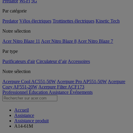
Predator
Wi-Fi
5G
Par catégorie
Predator
Vélos électriques
Trottinettes électriques
Kinetic Tech
Notre sélection
Acer Nitro Blaze 11
Acer Nitro Blaze 8
Acer Nitro Blaze 7
Par type
Purificateurs d'air
Circulateur d’air
Accessoires
Notre sélection
Acerpure Cool AC551-50W
Acerpure Pro AP551-50W
Acerpure
Cozy AF551-20W
Acerpure Filter ACF173
Professionnel
Éducation
Assistance
Événements
Accueil
Assistance
Assistance produit
A14-61M