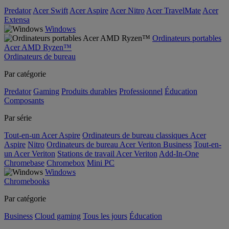
Predator
Acer Swift
Acer Aspire
Acer Nitro
Acer TravelMate
Acer
Extensa
Windows
Ordinateurs portables
Acer AMD Ryzen™
Ordinateurs de bureau
Par catégorie
Predator
Gaming
Produits durables
Professionnel
Éducation
Composants
Par série
Tout-en-un Acer Aspire
Ordinateurs de bureau classiques Acer
Aspire
Nitro
Ordinateurs de bureau Acer Veriton Business
Tout-en-
un Acer Veriton
Stations de travail Acer Veriton
Add-In-One
Chromebase
Chromebox
Mini PC
Windows
Chromebooks
Par catégorie
Business
Cloud gaming
Tous les jours
Éducation