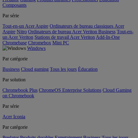
Composants
Par série
Tout-en-un Acer Aspire
Ordinateurs de bureau classiques Acer
Aspire
Nitro
Ordinateurs de bureau Acer Veriton Business
Tout-en-
un Acer Veriton
Stations de travail Acer Veriton
Add-In-One
Chromebase
Chromebox
Mini PC
Windows
Par catégorie
Business
Cloud gaming
Tous les jours
Éducation
Par solution
Chromebook Plus
ChromeOS Enterprise Solutions
Cloud Gaming
on Chromebook
Par série
Acer Iconia
Par catégorie
Predator
Produits durables
Entertainment
Business
Tous les jours