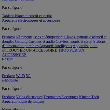
Par catégorie
Tableau blanc interactif et tactile
Appareils électroniques et accessoires
Par catégorie
Predator
Vêtements, sacs et équipement
Câbles, stations d'accueil et
dongles
Gaming
Casques et audio
Claviers, souris et stylet
Stations
d'alimentation portables
Appareils intelligents
Appareils photo
TROUVER UN
ACCESSOIRE
Réseau
Par catégorie
Predator
Wi-Fi
5G
e-Mobilité
Par catégorie
Predator
Vélos électriques
Trottinettes électriques
Kinetic Tech
Appareil mobile de gaming
Notre sélection