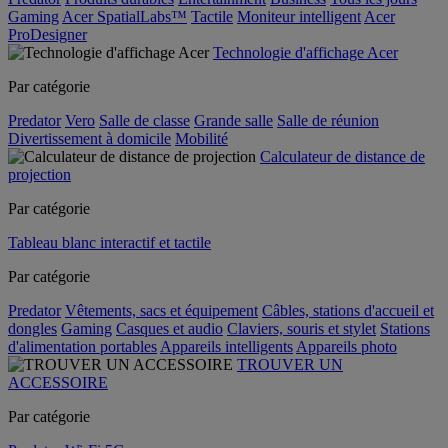
Gaming
Acer SpatialLabs™
Tactile
Moniteur intelligent
Acer
ProDesigner
Technologie d'affichage Acer
Par catégorie
Predator
Vero
Salle de classe
Grande salle
Salle de réunion
Divertissement à domicile
Mobilité
Calculateur de distance de
projection
Par catégorie
Tableau blanc interactif et tactile
Par catégorie
Predator
Vêtements, sacs et équipement
Câbles, stations d'accueil et
dongles
Gaming
Casques et audio
Claviers, souris et stylet
Stations
d'alimentation portables
Appareils intelligents
Appareils photo
TROUVER UN
ACCESSOIRE
Par catégorie