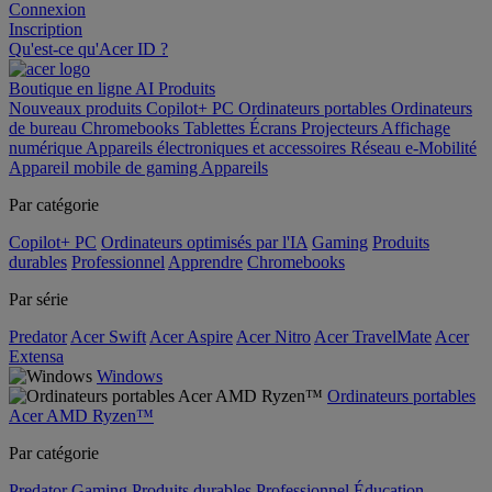
Connexion
Inscription
Qu'est-ce qu'Acer ID ?
Boutique en ligne
AI
Produits
Nouveaux produits
Copilot+ PC
Ordinateurs portables
Ordinateurs
de bureau
Chromebooks
Tablettes
Écrans
Projecteurs
Affichage
numérique
Appareils électroniques et accessoires
Réseau
e-Mobilité
Appareil mobile de gaming
Appareils
Par catégorie
Copilot+ PC
Ordinateurs optimisés par l'IA
Gaming
Produits
durables
Professionnel
Apprendre
Chromebooks
Par série
Predator
Acer Swift
Acer Aspire
Acer Nitro
Acer TravelMate
Acer
Extensa
Windows
Ordinateurs portables
Acer AMD Ryzen™
Par catégorie
Predator
Gaming
Produits durables
Professionnel
Éducation