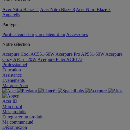
Acer Nitro Blaze 11
Acer Nitro Blaze 8
Acer Nitro Blaze 7
Appareils
Par type
Purificateurs d'air
Circulateur d’air
Accessoires
Notre sélection
Acerpure Cool AC551-50W
Acerpure Pro AP551-50W
Acerpure
Cozy AF551-20W
Acerpure Filter ACF173
Professionnel
Éducation
Assistance
Événements
Marques Acer
Acer ID
Mon profil
Mes produits
Enregistrer un produit
Ma communauté
Déconnexion