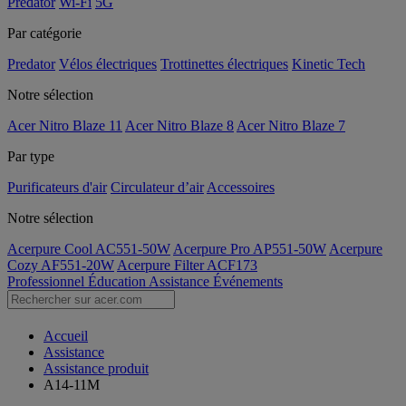
Predator
Wi-Fi
5G
Par catégorie
Predator
Vélos électriques
Trottinettes électriques
Kinetic Tech
Notre sélection
Acer Nitro Blaze 11
Acer Nitro Blaze 8
Acer Nitro Blaze 7
Par type
Purificateurs d'air
Circulateur d’air
Accessoires
Notre sélection
Acerpure Cool AC551-50W
Acerpure Pro AP551-50W
Acerpure
Cozy AF551-20W
Acerpure Filter ACF173
Professionnel
Éducation
Assistance
Événements
Accueil
Assistance
Assistance produit
A14-11M