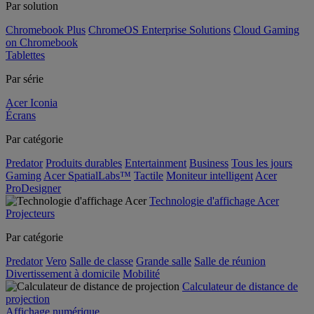
Par solution
Chromebook Plus
ChromeOS Enterprise Solutions
Cloud Gaming
on Chromebook
Tablettes
Par série
Acer Iconia
Écrans
Par catégorie
Predator
Produits durables
Entertainment
Business
Tous les jours
Gaming
Acer SpatialLabs™
Tactile
Moniteur intelligent
Acer
ProDesigner
Technologie d'affichage Acer
Projecteurs
Par catégorie
Predator
Vero
Salle de classe
Grande salle
Salle de réunion
Divertissement à domicile
Mobilité
Calculateur de distance de
projection
Affichage numérique