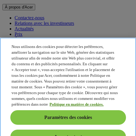
À propos d'Acer
Contactez-nous
Relations avec les investisseurs
Actualités
Prix
Événements
Nous utilisons des cookies pour détecter les préférences,
Développement durable
améliorer la navigation sur le site Web, générer des statistiques
utilisateur afin de rendre notre site Web plus convivial, et offrir
Développement durable
du contenu et des publicités personnalisés. En cliquant sur
« Accepter tout », vous acceptez l'utilisation et le placement de
Responsabilité sociale de l'entreprise
tous les cookies par Acer, conformément à notre Politique en
Empreinte carbone du produit
matière de cookies. Vous pouvez retirer votre consentement à
Project Humanity
tout moment. Sous « Paramètres des cookie », vous pouvez gérer
Earthion
vos préférences pour chaque type de cookie. Découvrez qui nous
Politique de confidentialité
sommes, quels cookies nous utilisons et comment modifier vos
Politique en matière de cookies
préférences dans notre
Politique en matière de cookies.
Mentions légales
Informations légales supplémentaires
Paramètres des cookies
Politique en matière d'accessibilité
Paramètres des cookies
France - Français