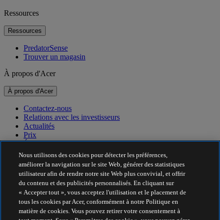
Ressources
Ressources
PredatorSense
Trouver un magasin
À propos d'Acer
À propos d'Acer
Contactez-nous
Relations avec les investisseurs
Actualités
Prix
Événements
Nous utilisons des cookies pour détecter les préférences,
Développement durable
améliorer la navigation sur le site Web, générer des statistiques
utilisateur afin de rendre notre site Web plus convivial, et offrir
Développement durable
du contenu et des publicités personnalisés. En cliquant sur
« Accepter tout », vous acceptez l'utilisation et le placement de
Responsabilité sociale de l'entreprise
tous les cookies par Acer, conformément à notre Politique en
Empreinte carbone du produit
matière de cookies. Vous pouvez retirer votre consentement à
Project Humanity