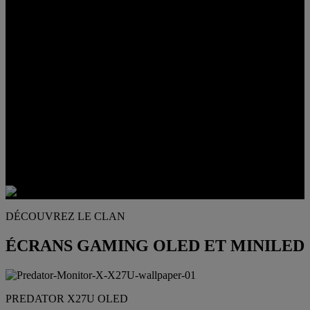
LA PERFECTION VISUELLE REDÉFINIE
GAMME PREDATOR X
Les écrans OLED, MiniLED et LCD haut de gamme offrent des
images d'une clarté exceptionnelle et des couleurs éclatantes.
DÉCOUVREZ LE CLAN
ÉCRANS GAMING OLED ET MINILED
PREDATOR X27U OLED