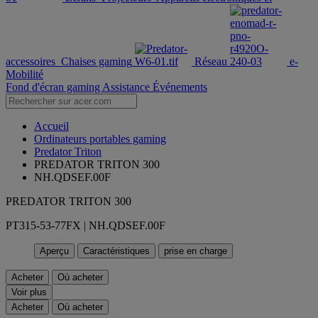
accessoires
Chaises gaming
Réseau
e-
Mobilité
Fond d'écran gaming
Assistance
Événements
Accueil
Ordinateurs portables gaming
Predator Triton
PREDATOR TRITON 300
NH.QDSEF.00F
PREDATOR TRITON 300
PT315-53-77FX | NH.QDSEF.00F
Aperçu
Caractéristiques
prise en charge
Acheter
Où acheter
Voir plus
Acheter
Où acheter