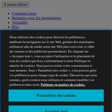
À propos d'Acer
Contactez-nous
Relations avec les investisseurs
Actualités
Prix
Événements
Nous utilisons des cookies pour détecter les préférences,
Développement durable
améliorer la navigation sur le site Web, générer des statistiques
utilisateur afin de rendre notre site Web plus convivial, et offrir
Développement durable
du contenu et des publicités personnalisés. En cliquant sur
« Accepter tout », vous acceptez l'utilisation et le placement de
Responsabilité sociale de l'entreprise
tous les cookies par Acer, conformément à notre Politique en
Empreinte carbone du produit
matière de cookies. Vous pouvez retirer votre consentement à
Project Humanity
tout moment. Sous « Paramètres des cookie », vous pouvez gérer
Earthion
vos préférences pour chaque type de cookie. Découvrez qui nous
Politique de confidentialité
sommes, quels cookies nous utilisons et comment modifier vos
Politique en matière de cookies
préférences dans notre
Politique en matière de cookies.
Mentions légales
Informations légales supplémentaires
Paramètres des cookies
Politique en matière d'accessibilité
Paramètres des cookies
France - Français
Accepter tout