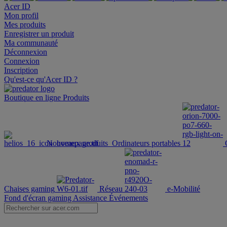
Acer ID
Mon profil
Mes produits
Enregistrer un produit
Ma communauté
Déconnexion
Connexion
Inscription
Qu'est-ce qu'Acer ID ?
Boutique en ligne
Produits
Nouveaux produits
Ordinateurs portables
Chaises gaming
Réseau
e-Mobilité
Fond d'écran gaming
Assistance
Événements