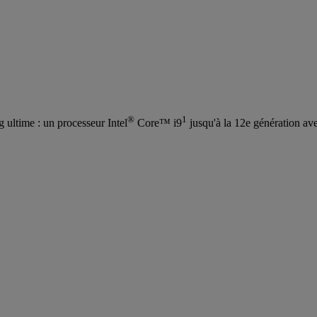
®
1
 ultime : un processeur Intel
Core™ i9
jusqu'à la 12e génération ave