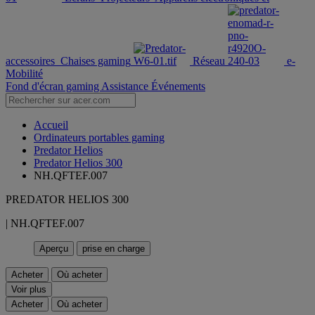
accessoires
Chaises gaming
Réseau
e-
Mobilité
Fond d'écran gaming
Assistance
Événements
Accueil
Ordinateurs portables gaming
Predator Helios
Predator Helios 300
NH.QFTEF.007
PREDATOR HELIOS 300
| NH.QFTEF.007
Aperçu
prise en charge
Acheter
Où acheter
Voir plus
Acheter
Où acheter