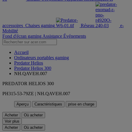
accessoires
Chaises gaming
Réseau
e-
Mobilité
Fond d'écran gaming
Assistance
Événements
Accueil
Ordinateurs portables gaming
Predator Helios
Predator Helios 300
NH.QAVEH.007
PREDATOR HELIOS 300
PH315-53-79ZE | NH.QAVEH.007
Aperçu
Caractéristiques
prise en charge
Acheter
Où acheter
Voir plus
Acheter
Où acheter