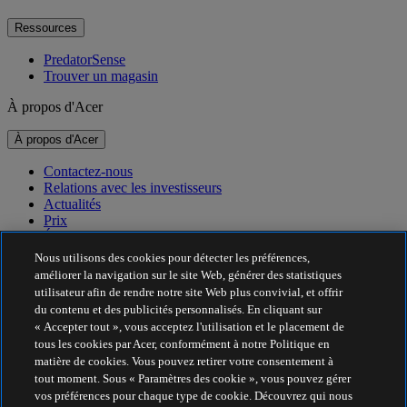
Ressources
PredatorSense
Trouver un magasin
À propos d'Acer
À propos d'Acer
Contactez-nous
Relations avec les investisseurs
Actualités
Prix
Événements
Nous utilisons des cookies pour détecter les préférences,
Développement durable
améliorer la navigation sur le site Web, générer des statistiques
utilisateur afin de rendre notre site Web plus convivial, et offrir
Développement durable
du contenu et des publicités personnalisés. En cliquant sur
« Accepter tout », vous acceptez l'utilisation et le placement de
Responsabilité sociale de l'entreprise
tous les cookies par Acer, conformément à notre Politique en
Empreinte carbone du produit
matière de cookies. Vous pouvez retirer votre consentement à
Project Humanity
tout moment. Sous « Paramètres des cookie », vous pouvez gérer
Earthion
vos préférences pour chaque type de cookie. Découvrez qui nous