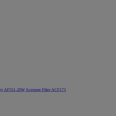
ozy AF551-20W
Acerpure Filter ACF173