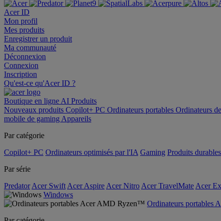
Acer ID
Mon profil
Mes produits
Enregistrer un produit
Ma communauté
Déconnexion
Connexion
Inscription
Qu'est-ce qu'Acer ID ?
Boutique en ligne
AI
Produits
Nouveaux produits
Copilot+ PC
Ordinateurs portables
Ordinateurs d
mobile de gaming
Appareils
Par catégorie
Copilot+ PC
Ordinateurs optimisés par l'IA
Gaming
Produits durables
Par série
Predator
Acer Swift
Acer Aspire
Acer Nitro
Acer TravelMate
Acer Ex
Windows
Ordinateurs portable
Par catégorie