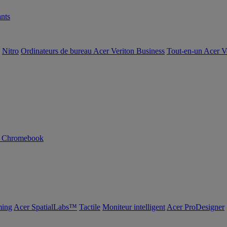
nts
Nitro
Ordinateurs de bureau Acer Veriton Business
Tout-en-un Acer V
n Chromebook
ing
Acer SpatialLabs™
Tactile
Moniteur intelligent
Acer ProDesigner