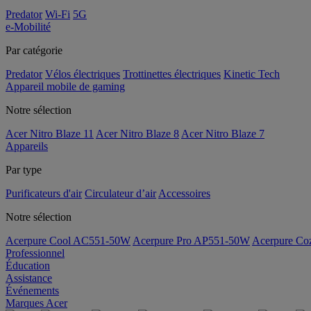
Predator
Wi-Fi
5G
e-Mobilité
Par catégorie
Predator
Vélos électriques
Trottinettes électriques
Kinetic Tech
Appareil mobile de gaming
Notre sélection
Acer Nitro Blaze 11
Acer Nitro Blaze 8
Acer Nitro Blaze 7
Appareils
Par type
Purificateurs d'air
Circulateur d’air
Accessoires
Notre sélection
Acerpure Cool AC551-50W
Acerpure Pro AP551-50W
Acerpure C
Professionnel
Éducation
Assistance
Événements
Marques Acer