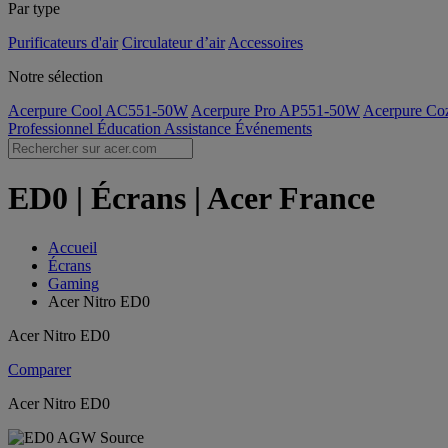
Par type
Purificateurs d'air
Circulateur d’air
Accessoires
Notre sélection
Acerpure Cool AC551-50W
Acerpure Pro AP551-50W
Acerpure C
Professionnel
Éducation
Assistance
Événements
ED0 | Écrans | Acer France
Accueil
Écrans
Gaming
Acer Nitro ED0
Acer Nitro ED0
Comparer
Acer Nitro ED0