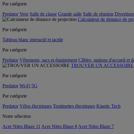
Par catégorie
Predator
Vero
Salle de classe
Grande salle
Salle de réunion
Divertiss
Calculateur de distance de pr
Par catégorie
Tableau blanc interactif et tactile
Par catégorie
Predator
Vêtements, sacs et équipement
Câbles, stations d'accueil et 
TROUVER UN ACCESSOIRE
Par catégorie
Predator
Wi-Fi
5G
Par catégorie
Predator
Vélos électriques
Trottinettes électriques
Kinetic Tech
Notre sélection
Acer Nitro Blaze 11
Acer Nitro Blaze 8
Acer Nitro Blaze 7