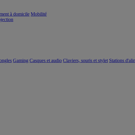
ement à domicile
Mobilité
ojection
dongles
Gaming
Casques et audio
Claviers, souris et stylet
Stations d'al