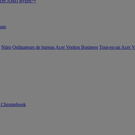
s Acer AMD Ryzen™
nts
Nitro
Ordinateurs de bureau Acer Veriton Business
Tout-en-un Acer V
n Chromebook