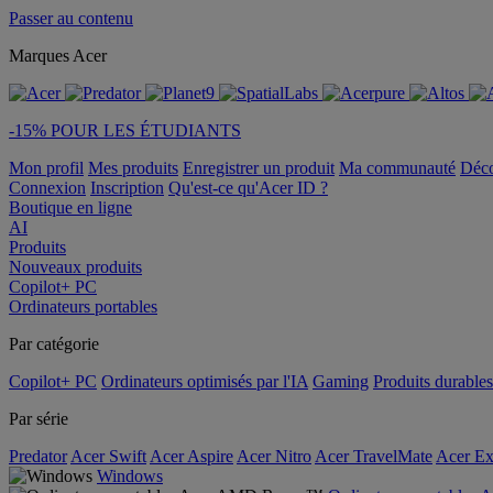
Passer au contenu
Marques Acer
-15% POUR LES ÉTUDIANTS
Mon profil
Mes produits
Enregistrer un produit
Ma communauté
Déc
Connexion
Inscription
Qu'est-ce qu'Acer ID ?
Boutique en ligne
AI
Produits
Nouveaux produits
Copilot+ PC
Ordinateurs portables
Par catégorie
Copilot+ PC
Ordinateurs optimisés par l'IA
Gaming
Produits durables
Par série
Predator
Acer Swift
Acer Aspire
Acer Nitro
Acer TravelMate
Acer Ex
Windows