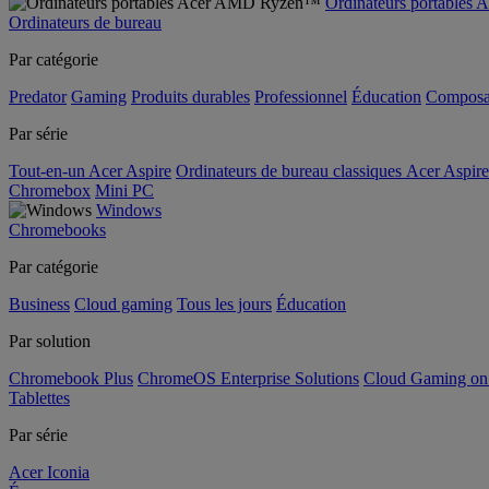
Ordinateurs portable
Ordinateurs de bureau
Par catégorie
Predator
Gaming
Produits durables
Professionnel
Éducation
Composa
Par série
Tout-en-un Acer Aspire
Ordinateurs de bureau classiques Acer Aspire
Chromebox
Mini PC
Windows
Chromebooks
Par catégorie
Business
Cloud gaming
Tous les jours
Éducation
Par solution
Chromebook Plus
ChromeOS Enterprise Solutions
Cloud Gaming o
Tablettes
Par série
Acer Iconia