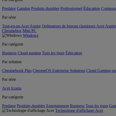
Predator
Gaming
Produits durables
Professionnel
Éducation
Composa
Par série
Tout-en-un Acer Aspire
Ordinateurs de bureau classiques Acer Aspire
Chromebox
Mini PC
Windows
Par catégorie
Business
Cloud gaming
Tous les jours
Éducation
Par solution
Chromebook Plus
ChromeOS Enterprise Solutions
Cloud Gaming o
Par série
Acer Iconia
Par catégorie
Predator
Produits durables
Entertainment
Business
Tous les jours
Gam
Technologie d'affichage Acer