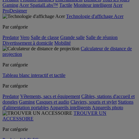
Gaming
Acer SpatialLabs™
Tactile
Moniteur intelligent
Acer
ProDesigner
Technologie d'affichage Acer
Par catégorie
Predator
Vero
Salle de classe
Grande salle
Salle de réunion
Divertissement à domicile
Mobilité
Calculateur de distance de
projection
Par catégorie
Tableau blanc interactif et tactile
Par catégorie
Predator
Vêtements, sacs et équipement
Câbles, stations d'accueil et
dongles
Gaming
Casques et audio
Claviers, souris et stylet
Stations
d'alimentation portables
Appareils intelligents
Appareils photo
TROUVER UN
ACCESSOIRE
Par catégorie