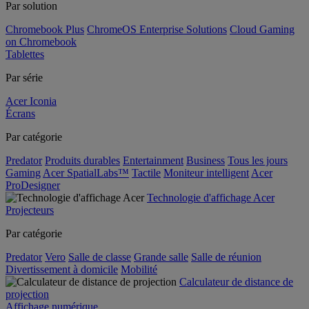
Par solution
Chromebook Plus
ChromeOS Enterprise Solutions
Cloud Gaming
on Chromebook
Tablettes
Par série
Acer Iconia
Écrans
Par catégorie
Predator
Produits durables
Entertainment
Business
Tous les jours
Gaming
Acer SpatialLabs™
Tactile
Moniteur intelligent
Acer
ProDesigner
Technologie d'affichage Acer
Projecteurs
Par catégorie
Predator
Vero
Salle de classe
Grande salle
Salle de réunion
Divertissement à domicile
Mobilité
Calculateur de distance de
projection
Affichage numérique