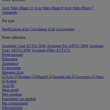
Acer Nitro Blaze 11
Acer Nitro Blaze 8
Acer Nitro Blaze 7
Appareils
Par type
Purificateurs d'air
Circulateur d’air
Accessoires
Notre sélection
Acerpure Cool AC551-50W
Acerpure Pro AP551-50W
Acerpure
Cozy AF551-20W
Acerpure Filter ACF173
Professionnel
Éducation
Assistance
Événements
Marques Acer
Acer ID
Mon profil
Mes produits
Enregistrer un produit
Ma communauté
Déconnexion