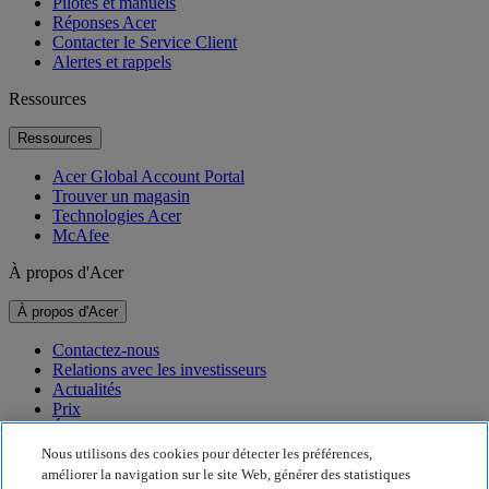
Pilotes et manuels
Réponses Acer
Contacter le Service Client
Alertes et rappels
Ressources
Ressources
Acer Global Account Portal
Trouver un magasin
Technologies Acer
McAfee
À propos d'Acer
À propos d'Acer
Contactez-nous
Relations avec les investisseurs
Actualités
Prix
Événements
Nous utilisons des cookies pour détecter les préférences,
Développement durable
améliorer la navigation sur le site Web, générer des statistiques