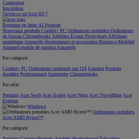
Connexion
Inscription
Qu'est-ce qu'Acer ID ?
Boutique en ligne
AI
Produits
Nouveaux produits
Copilot+ PC
Ordinateurs portables
Ordinateurs
de bureau
Chromebooks
Tablettes
Écrans
Projecteurs
Affichage
numérique
Appareils électroniques et accessoires
Réseau
e-Mobilité
Appareil mobile de gaming
Appareils
Par catégorie
Copilot+ PC
Ordinateurs optimisés par l'IA
Gaming
Produits
durables
Professionnel
Apprendre
Chromebooks
Par série
Predator
Acer Swift
Acer Aspire
Acer Nitro
Acer TravelMate
Acer
Extensa
Windows
Ordinateurs portables
Acer AMD Ryzen™
Par catégorie
Predator
Gaming
Produits durables
Professionnel
Éducation