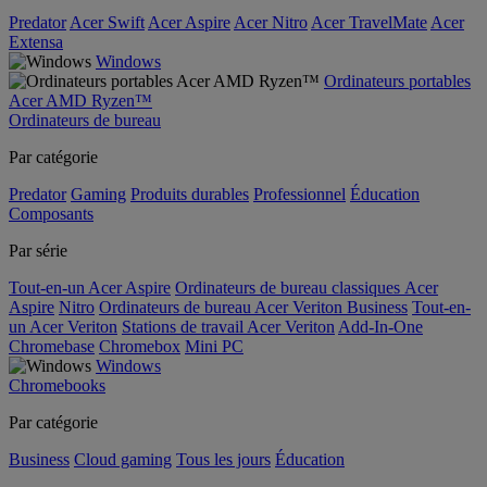
Predator
Acer Swift
Acer Aspire
Acer Nitro
Acer TravelMate
Acer
Extensa
Windows
Ordinateurs portables
Acer AMD Ryzen™
Ordinateurs de bureau
Par catégorie
Predator
Gaming
Produits durables
Professionnel
Éducation
Composants
Par série
Tout-en-un Acer Aspire
Ordinateurs de bureau classiques Acer
Aspire
Nitro
Ordinateurs de bureau Acer Veriton Business
Tout-en-
un Acer Veriton
Stations de travail Acer Veriton
Add-In-One
Chromebase
Chromebox
Mini PC
Windows
Chromebooks
Par catégorie
Business
Cloud gaming
Tous les jours
Éducation