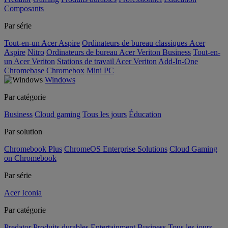
Composants
Par série
Tout-en-un Acer Aspire
Ordinateurs de bureau classiques Acer
Aspire
Nitro
Ordinateurs de bureau Acer Veriton Business
Tout-en-
un Acer Veriton
Stations de travail Acer Veriton
Add-In-One
Chromebase
Chromebox
Mini PC
Windows
Par catégorie
Business
Cloud gaming
Tous les jours
Éducation
Par solution
Chromebook Plus
ChromeOS Enterprise Solutions
Cloud Gaming
on Chromebook
Par série
Acer Iconia
Par catégorie
Predator
Produits durables
Entertainment
Business
Tous les jours