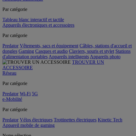
Par catégorie
Tableau blanc interactif et tactile
Appareils électroniques et accessoires
Par catégorie
Predator
Vêtements, sacs et équipement
Câbles, stations d'accueil et
dongles
Gaming
Casques et audio
Claviers, souris et stylet
Stations
d'alimentation portables
Appareils intelligents
Appareils photo
TROUVER UN
ACCESSOIRE
Réseau
Par catégorie
Predator
Wi-Fi
5G
e-Mobilité
Par catégorie
Predator
Vélos électriques
Trottinettes électriques
Kinetic Tech
Appareil mobile de gaming
Notre sélection