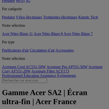
Predator
Wi-Fi
5G
Par catégorie
Predator
Vélos électriques
Trottinettes électriques
Kinetic Tech
Notre sélection
Acer Nitro Blaze 11
Acer Nitro Blaze 8
Acer Nitro Blaze 7
Par type
Purificateurs d'air
Circulateur d’air
Accessoires
Notre sélection
Acerpure Cool AC551-50W
Acerpure Pro AP551-50W
Acerpure
Cozy AF551-20W
Acerpure Filter ACF173
Professionnel
Éducation
Assistance
Événements
Gamme Acer SA2 | Écran
ultra-fin | Acer France