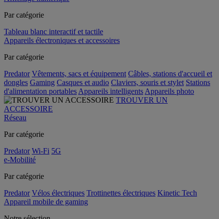
Par catégorie
Tableau blanc interactif et tactile
Appareils électroniques et accessoires
Par catégorie
Predator
Vêtements, sacs et équipement
Câbles, stations d'accueil et
dongles
Gaming
Casques et audio
Claviers, souris et stylet
Stations
d'alimentation portables
Appareils intelligents
Appareils photo
TROUVER UN
ACCESSOIRE
Réseau
Par catégorie
Predator
Wi-Fi
5G
e-Mobilité
Par catégorie
Predator
Vélos électriques
Trottinettes électriques
Kinetic Tech
Appareil mobile de gaming
Notre sélection