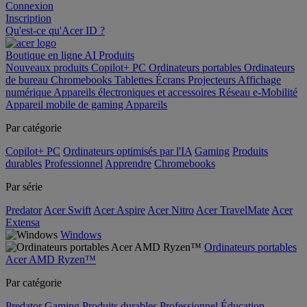
Connexion
Inscription
Qu'est-ce qu'Acer ID ?
Boutique en ligne
AI
Produits
Nouveaux produits
Copilot+ PC
Ordinateurs portables
Ordinateurs
de bureau
Chromebooks
Tablettes
Écrans
Projecteurs
Affichage
numérique
Appareils électroniques et accessoires
Réseau
e-Mobilité
Appareil mobile de gaming
Appareils
Par catégorie
Copilot+ PC
Ordinateurs optimisés par l'IA
Gaming
Produits
durables
Professionnel
Apprendre
Chromebooks
Par série
Predator
Acer Swift
Acer Aspire
Acer Nitro
Acer TravelMate
Acer
Extensa
Windows
Ordinateurs portables
Acer AMD Ryzen™
Par catégorie
Predator
Gaming
Produits durables
Professionnel
Éducation