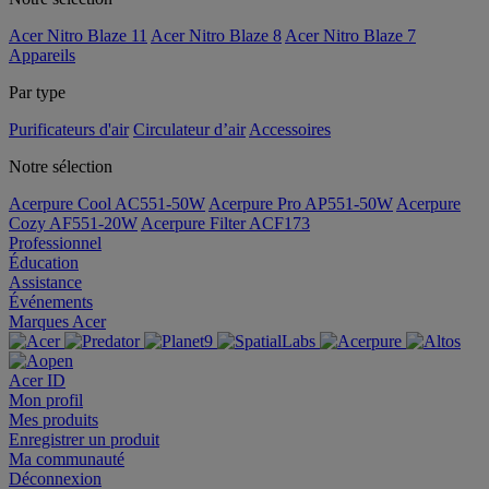
Acer Nitro Blaze 11
Acer Nitro Blaze 8
Acer Nitro Blaze 7
Appareils
Par type
Purificateurs d'air
Circulateur d’air
Accessoires
Notre sélection
Acerpure Cool AC551-50W
Acerpure Pro AP551-50W
Acerpure
Cozy AF551-20W
Acerpure Filter ACF173
Professionnel
Éducation
Assistance
Événements
Marques Acer
Acer ID
Mon profil
Mes produits
Enregistrer un produit
Ma communauté
Déconnexion