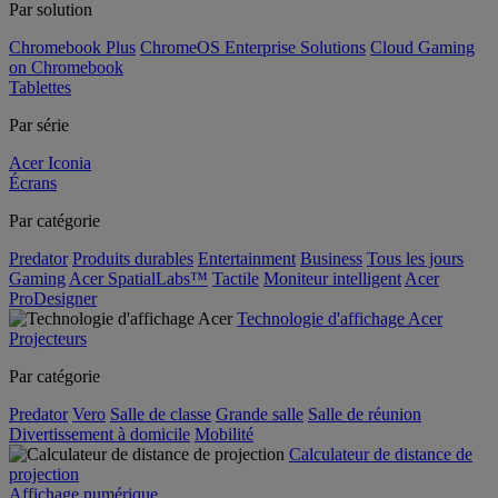
Par solution
Chromebook Plus
ChromeOS Enterprise Solutions
Cloud Gaming
on Chromebook
Tablettes
Par série
Acer Iconia
Écrans
Par catégorie
Predator
Produits durables
Entertainment
Business
Tous les jours
Gaming
Acer SpatialLabs™
Tactile
Moniteur intelligent
Acer
ProDesigner
Technologie d'affichage Acer
Projecteurs
Par catégorie
Predator
Vero
Salle de classe
Grande salle
Salle de réunion
Divertissement à domicile
Mobilité
Calculateur de distance de
projection
Affichage numérique