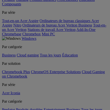
Composants
Par série
Tout-en-un Acer Aspire
Ordinateurs de bureau classiques Acer
Aspire
Nitro
Ordinateurs de bureau Acer Veriton Business
Tout-en-
un Acer Veriton
Stations de travail Acer Veriton
Add-In-One
Chromebase
Chromebox
Mini PC
Windows
Par catégorie
Business
Cloud gaming
Tous les jours
Éducation
Par solution
Chromebook Plus
ChromeOS Enterprise Solutions
Cloud Gaming
on Chromebook
Par série
Acer Iconia
Par catégorie
Predator
Produits durables
Entertainment
Business
Tous les jours