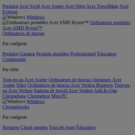
Predator
Acer Swift
Acer Aspire
Acer Nitro
Acer TravelMate
Acer
Extensa
Windows
Ordinateurs portables
Acer AMD Ryzen™
Ordinateurs de bureau
Par catégorie
Predator
Gaming
Produits durables
Professionnel
Éducation
Composants
Par série
Tout-en-un Acer Aspire
Ordinateurs de bureau classiques Acer
Aspire
Nitro
Ordinateurs de bureau Acer Veriton Business
Tout-en-
un Acer Veriton
Stations de travail Acer Veriton
Add-In-One
Chromebase
Chromebox
Mini PC
Windows
Chromebooks
Par catégorie
Business
Cloud gaming
Tous les jours
Éducation