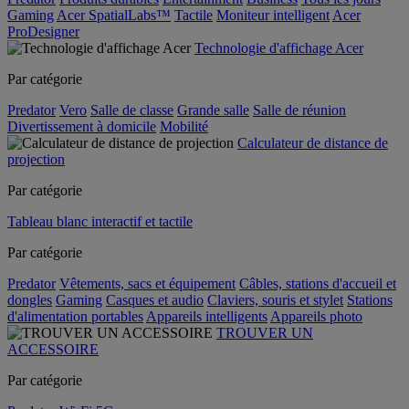
Gaming
Acer SpatialLabs™
Tactile
Moniteur intelligent
Acer
ProDesigner
Technologie d'affichage Acer
Par catégorie
Predator
Vero
Salle de classe
Grande salle
Salle de réunion
Divertissement à domicile
Mobilité
Calculateur de distance de
projection
Par catégorie
Tableau blanc interactif et tactile
Par catégorie
Predator
Vêtements, sacs et équipement
Câbles, stations d'accueil et
dongles
Gaming
Casques et audio
Claviers, souris et stylet
Stations
d'alimentation portables
Appareils intelligents
Appareils photo
TROUVER UN
ACCESSOIRE
Par catégorie