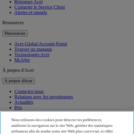
Réponses Acer
Contacter le Service Client
Alertes et rappels
Ressources
Ressources
Acer Global Account Portal
Trouver un magasin
Technologies Acer
McAfee
À propos d'Acer
À propos d'Acer
Contactez-nous
Relations avec les investisseurs
Actualités
Prix
Événements
Nous utilisons des cookies pour détecter les préférences,
Développement durable
améliorer la navigation sur le site Web, générer des statistiques
utilisateur afin de rendre notre site Web plus convivial, et offrir
Développement durable