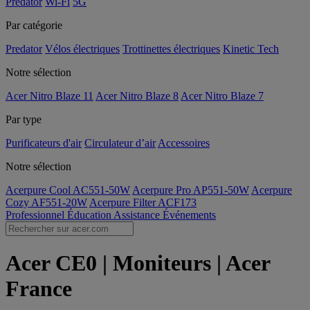
Predator
Wi-Fi
5G
Par catégorie
Predator
Vélos électriques
Trottinettes électriques
Kinetic Tech
Notre sélection
Acer Nitro Blaze 11
Acer Nitro Blaze 8
Acer Nitro Blaze 7
Par type
Purificateurs d'air
Circulateur d’air
Accessoires
Notre sélection
Acerpure Cool AC551-50W
Acerpure Pro AP551-50W
Acerpure
Cozy AF551-20W
Acerpure Filter ACF173
Professionnel
Éducation
Assistance
Événements
Acer CE0 | Moniteurs | Acer
France