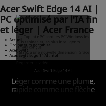
Acer Swift Edge 14 AI |
PC optimisé par l'IA fin
et léger | Acer France
Les Copilot+ PC sont les PC Windows les
Accueil
plus rapides et les plus intelligents
Ordinateurs portables
jamais conçus.
Acer Swift
Passez à une nouvelle dimension. Grâce
Acer Swift Edge 14 AI Intel
à l'IA.
Regarder la vidéo
Acer Swift Edge 14 AI
Léger comme une plume,
rapide comme une flèche