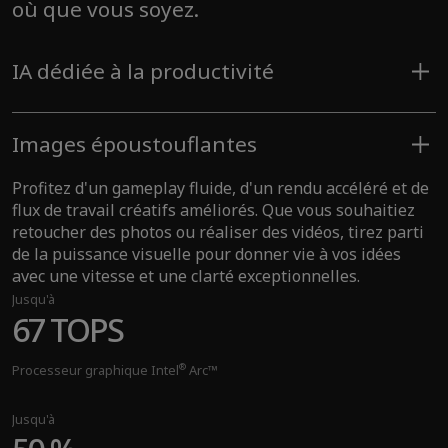
où que vous soyez.
IA dédiée à la productivité
Vos applications préférées fonctionnent plus
rapidement et plus intelligemment, tandis que la
Images époustouflantes
sécurité au niveau matériel protège vos données sans
vous entraver. Connectez-vous d'un simple coup d'œil ou
Profitez d'un gameplay fluide, d'un rendu accéléré et de
d'un seul geste pour profiter d'un nouveau niveau de
flux de travail créatifs améliorés. Que vous souhaitiez
productivité qui amplifie votre potentiel.
retoucher des photos ou réaliser des vidéos, tirez parti
Jusqu'à
de la puissance visuelle pour donner vie à vos idées
Jusqu'au processeur
avec une vitesse et une clarté exceptionnelles.
Jusqu'à
®
Intel
Core™ Ultra 9
67 TOPS
(série 2)
®
Processeur graphique Intel
Arc™
Jusqu'à
Jusqu'à
48 TOPS