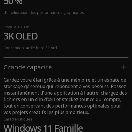
50 %
de NPU boosté par la performance de l'IA
d'amélioration des performances graphiques
Jusqu'à
Jusqu'à 120 Hz
120 TOPS
3K OLED
de performances d'IA sur l'appareil
Conception tactile bord à bord
Plus de
+300
Grande capacité
Gardez votre élan grâce à une mémoire et un espace de
expériences d'IA
stockage généreux qui répondent à vos besoins. Passez
instantanément d'une application à l'autre, chargez des
fichiers en un clin d'œil et stockez tout ce qui compte,
tout en conservant des performances optimales pour
vos projets créatifs les plus ambitieux.
Caractéristiques
Windows 11 Famille