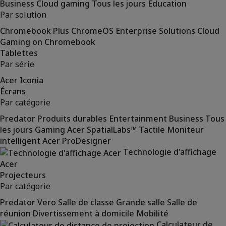
Business
Cloud gaming
Tous les jours
Éducation
Par solution
Chromebook Plus
ChromeOS Enterprise Solutions
Cloud
Gaming on Chromebook
Tablettes
Par série
Acer Iconia
Écrans
Par catégorie
Predator
Produits durables
Entertainment
Business
Tous
les jours
Gaming
Acer SpatialLabs™
Tactile
Moniteur
intelligent
Acer ProDesigner
Technologie d'affichage
Acer
Projecteurs
Par catégorie
Predator
Vero
Salle de classe
Grande salle
Salle de
réunion
Divertissement à domicile
Mobilité
Calculateur de