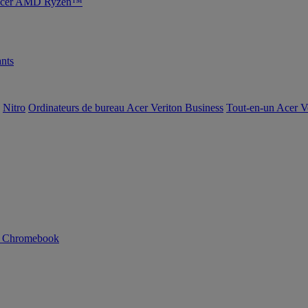
s Acer AMD Ryzen™
nts
Nitro
Ordinateurs de bureau Acer Veriton Business
Tout-en-un Acer V
n Chromebook