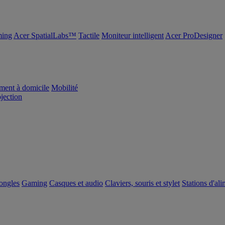
ing
Acer SpatialLabs™
Tactile
Moniteur intelligent
Acer ProDesigner
ement à domicile
Mobilité
ojection
dongles
Gaming
Casques et audio
Claviers, souris et stylet
Stations d'al