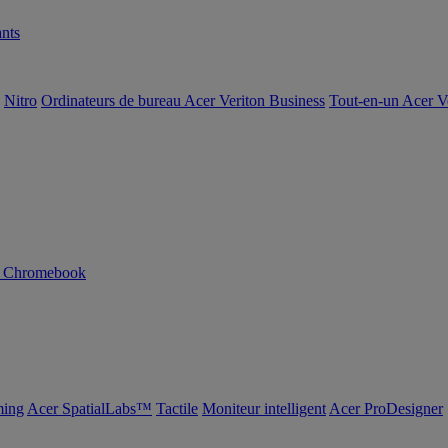
nts
Nitro
Ordinateurs de bureau Acer Veriton Business
Tout-en-un Acer V
n Chromebook
ing
Acer SpatialLabs™
Tactile
Moniteur intelligent
Acer ProDesigner