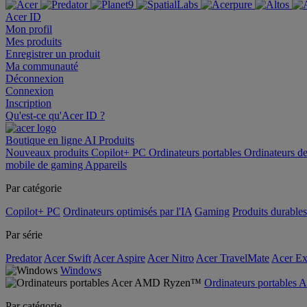
Acer ID
Mon profil
Mes produits
Enregistrer un produit
Ma communauté
Déconnexion
Connexion
Inscription
Qu'est-ce qu'Acer ID ?
Boutique en ligne
AI
Produits
Nouveaux produits
Copilot+ PC
Ordinateurs portables
Ordinateurs d
mobile de gaming
Appareils
Par catégorie
Copilot+ PC
Ordinateurs optimisés par l'IA
Gaming
Produits durables
Par série
Predator
Acer Swift
Acer Aspire
Acer Nitro
Acer TravelMate
Acer Ex
Windows
Ordinateurs portable
Par catégorie