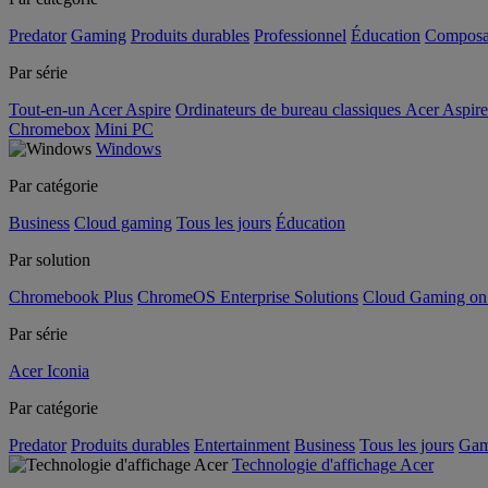
Predator
Gaming
Produits durables
Professionnel
Éducation
Composa
Par série
Tout-en-un Acer Aspire
Ordinateurs de bureau classiques Acer Aspire
Chromebox
Mini PC
Windows
Par catégorie
Business
Cloud gaming
Tous les jours
Éducation
Par solution
Chromebook Plus
ChromeOS Enterprise Solutions
Cloud Gaming o
Par série
Acer Iconia
Par catégorie
Predator
Produits durables
Entertainment
Business
Tous les jours
Gam
Technologie d'affichage Acer