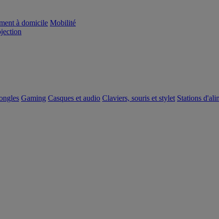
ement à domicile
Mobilité
ojection
dongles
Gaming
Casques et audio
Claviers, souris et stylet
Stations d'al