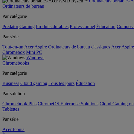
Ordinateurs portable
Ordinateurs de bureau
Par catégorie
Predator
Gaming
Produits durables
Professionnel
Éducation
Composa
Par série
Tout-en-un Acer Aspire
Ordinateurs de bureau classiques Acer Aspire
Chromebox
Mini PC
Windows
Chromebooks
Par catégorie
Business
Cloud gaming
Tous les jours
Éducation
Par solution
Chromebook Plus
ChromeOS Enterprise Solutions
Cloud Gaming o
Tablettes
Par série
Acer Iconia