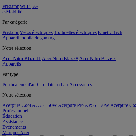
Predator
Wi-Fi
5G
e-Mobilité
Par catégorie
Predator
Vélos électriques
Trottinettes électriques
Kinetic Tech
Appareil mobile de gaming
Notre sélection
Acer Nitro Blaze 11
Acer Nitro Blaze 8
Acer Nitro Blaze 7
Appareils
Par type
Purificateurs d'air
Circulateur d’air
Accessoires
Notre sélection
Acerpure Cool AC551-50W
Acerpure Pro AP551-50W
Acerpure C
Professionnel
Éducation
Assistance
Événements
Marques Acer