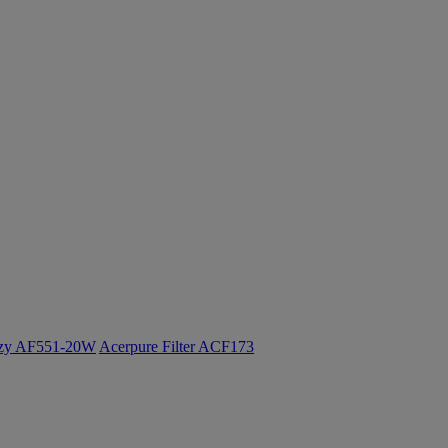
ozy AF551-20W
Acerpure Filter ACF173