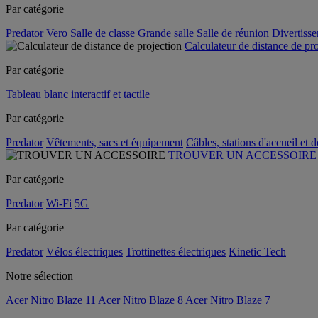
Par catégorie
Predator
Vero
Salle de classe
Grande salle
Salle de réunion
Divertiss
Calculateur de distance de pr
Par catégorie
Tableau blanc interactif et tactile
Par catégorie
Predator
Vêtements, sacs et équipement
Câbles, stations d'accueil et 
TROUVER UN ACCESSOIRE
Par catégorie
Predator
Wi-Fi
5G
Par catégorie
Predator
Vélos électriques
Trottinettes électriques
Kinetic Tech
Notre sélection
Acer Nitro Blaze 11
Acer Nitro Blaze 8
Acer Nitro Blaze 7