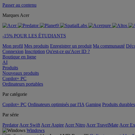
Passer au contenu
Marques Acer
-15% POUR LES ÉTUDIANTS
Mon profil
Mes produits
Enregistrer un produit
Ma communauté
Déc
Connexion
Inscription
Qu'est-ce qu'Acer ID ?
Boutique en ligne
AI
Produits
Nouveaux produits
Copilot+ PC
Ordinateurs portables
Par catégorie
Copilot+ PC
Ordinateurs optimisés par l'IA
Gaming
Produits durables
Par série
Predator
Acer Swift
Acer Aspire
Acer Nitro
Acer TravelMate
Acer Ex
Windows