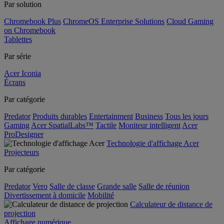
Par solution
Chromebook Plus
ChromeOS Enterprise Solutions
Cloud Gaming
on Chromebook
Tablettes
Par série
Acer Iconia
Écrans
Par catégorie
Predator
Produits durables
Entertainment
Business
Tous les jours
Gaming
Acer SpatialLabs™
Tactile
Moniteur intelligent
Acer
ProDesigner
Technologie d'affichage Acer
Projecteurs
Par catégorie
Predator
Vero
Salle de classe
Grande salle
Salle de réunion
Divertissement à domicile
Mobilité
Calculateur de distance de
projection
Affichage numérique