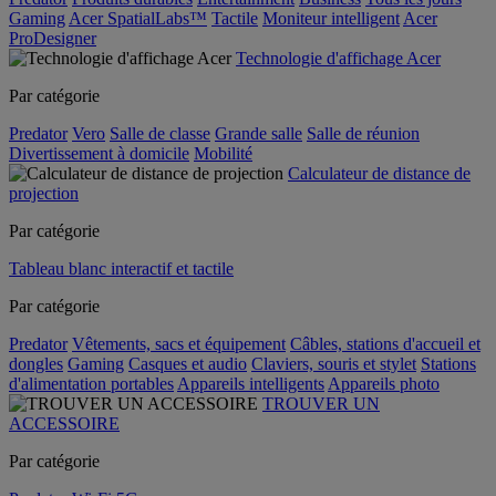
Gaming
Acer SpatialLabs™
Tactile
Moniteur intelligent
Acer
ProDesigner
Technologie d'affichage Acer
Par catégorie
Predator
Vero
Salle de classe
Grande salle
Salle de réunion
Divertissement à domicile
Mobilité
Calculateur de distance de
projection
Par catégorie
Tableau blanc interactif et tactile
Par catégorie
Predator
Vêtements, sacs et équipement
Câbles, stations d'accueil et
dongles
Gaming
Casques et audio
Claviers, souris et stylet
Stations
d'alimentation portables
Appareils intelligents
Appareils photo
TROUVER UN
ACCESSOIRE
Par catégorie