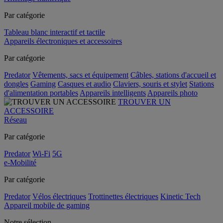
Par catégorie
Tableau blanc interactif et tactile
Appareils électroniques et accessoires
Par catégorie
Predator
Vêtements, sacs et équipement
Câbles, stations d'accueil et
dongles
Gaming
Casques et audio
Claviers, souris et stylet
Stations
d'alimentation portables
Appareils intelligents
Appareils photo
TROUVER UN
ACCESSOIRE
Réseau
Par catégorie
Predator
Wi-Fi
5G
e-Mobilité
Par catégorie
Predator
Vélos électriques
Trottinettes électriques
Kinetic Tech
Appareil mobile de gaming
Notre sélection