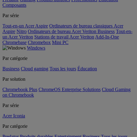
Composants
Par série
Tout-en-un Acer Aspire
Ordinateurs de bureau classiques Acer
Aspire
Nitro
Ordinateurs de bureau Acer Veriton Business
Tout-en-
un Acer Veriton
Stations de travail Acer Veriton
Add-In-One
Chromebase
Chromebox
Mini PC
Windows
Par catégorie
Business
Cloud gaming
Tous les jours
Éducation
Par solution
Chromebook Plus
ChromeOS Enterprise Solutions
Cloud Gaming
on Chromebook
Par série
Acer Iconia
Par catégorie
Predator
Produits durables
Entertainment
Business
Tous les jours