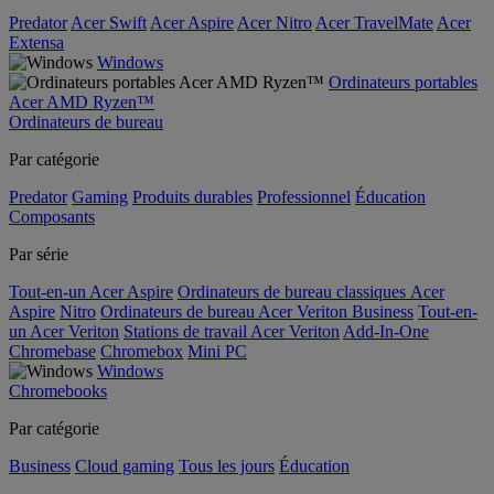
Predator
Acer Swift
Acer Aspire
Acer Nitro
Acer TravelMate
Acer
Extensa
Windows
Ordinateurs portables
Acer AMD Ryzen™
Ordinateurs de bureau
Par catégorie
Predator
Gaming
Produits durables
Professionnel
Éducation
Composants
Par série
Tout-en-un Acer Aspire
Ordinateurs de bureau classiques Acer
Aspire
Nitro
Ordinateurs de bureau Acer Veriton Business
Tout-en-
un Acer Veriton
Stations de travail Acer Veriton
Add-In-One
Chromebase
Chromebox
Mini PC
Windows
Chromebooks
Par catégorie
Business
Cloud gaming
Tous les jours
Éducation