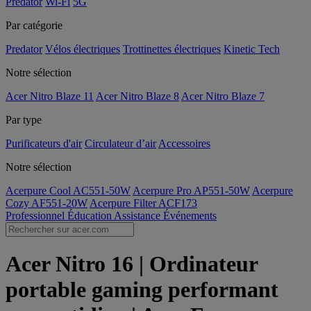
Predator
Wi-Fi
5G
Par catégorie
Predator
Vélos électriques
Trottinettes électriques
Kinetic Tech
Notre sélection
Acer Nitro Blaze 11
Acer Nitro Blaze 8
Acer Nitro Blaze 7
Par type
Purificateurs d'air
Circulateur d’air
Accessoires
Notre sélection
Acerpure Cool AC551-50W
Acerpure Pro AP551-50W
Acerpure
Cozy AF551-20W
Acerpure Filter ACF173
Professionnel
Éducation
Assistance
Événements
Acer Nitro 16 | Ordinateur
portable gaming performant