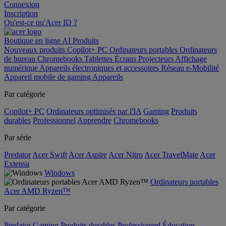
Connexion
Inscription
Qu'est-ce qu'Acer ID ?
Boutique en ligne
AI
Produits
Nouveaux produits
Copilot+ PC
Ordinateurs portables
Ordinateurs
de bureau
Chromebooks
Tablettes
Écrans
Projecteurs
Affichage
numérique
Appareils électroniques et accessoires
Réseau
e-Mobilité
Appareil mobile de gaming
Appareils
Par catégorie
Copilot+ PC
Ordinateurs optimisés par l'IA
Gaming
Produits
durables
Professionnel
Apprendre
Chromebooks
Par série
Predator
Acer Swift
Acer Aspire
Acer Nitro
Acer TravelMate
Acer
Extensa
Windows
Ordinateurs portables
Acer AMD Ryzen™
Par catégorie
Predator
Gaming
Produits durables
Professionnel
Éducation