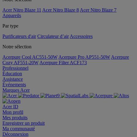
Acer Nitro Blaze 11
Acer Nitro Blaze 8
Acer Nitro Blaze 7
Appareils
Par type
Purificateurs d'air
Circulateur d’air
Accessoires
Notre sélection
Acerpure Cool AC551-50W
Acerpure Pro AP551-50W
Acerpure
Cozy AF551-20W
Acerpure Filter ACF173
Professionnel
Éducation
Assistance
Événements
Marques Acer
Acer ID
Mon profil
Mes produits
Enregistrer un produit
Ma communauté
Déconnexion