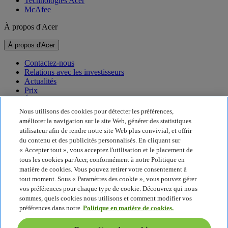
Technologies Acer
McAfee
À propos d'Acer
À propos d'Acer
Contactez-nous
Relations avec les investisseurs
Actualités
Prix
Événements
Nous utilisons des cookies pour détecter les préférences,
Développement durable
améliorer la navigation sur le site Web, générer des statistiques
utilisateur afin de rendre notre site Web plus convivial, et offrir
Développement durable
du contenu et des publicités personnalisés. En cliquant sur
« Accepter tout », vous acceptez l'utilisation et le placement de
Responsabilité sociale de l'entreprise
tous les cookies par Acer, conformément à notre Politique en
Empreinte carbone du produit
matière de cookies. Vous pouvez retirer votre consentement à
Project Humanity
tout moment. Sous « Paramètres des cookie », vous pouvez gérer
Earthion
vos préférences pour chaque type de cookie. Découvrez qui nous
Politique de confidentialité
sommes, quels cookies nous utilisons et comment modifier vos
Politique en matière de cookies
préférences dans notre
Politique en matière de cookies.
Mentions légales
Informations légales supplémentaires