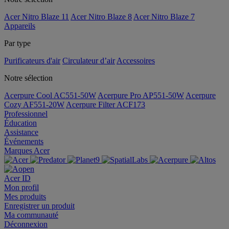
Acer Nitro Blaze 11
Acer Nitro Blaze 8
Acer Nitro Blaze 7
Appareils
Par type
Purificateurs d'air
Circulateur d’air
Accessoires
Notre sélection
Acerpure Cool AC551-50W
Acerpure Pro AP551-50W
Acerpure
Cozy AF551-20W
Acerpure Filter ACF173
Professionnel
Éducation
Assistance
Événements
Marques Acer
Acer ID
Mon profil
Mes produits
Enregistrer un produit
Ma communauté
Déconnexion