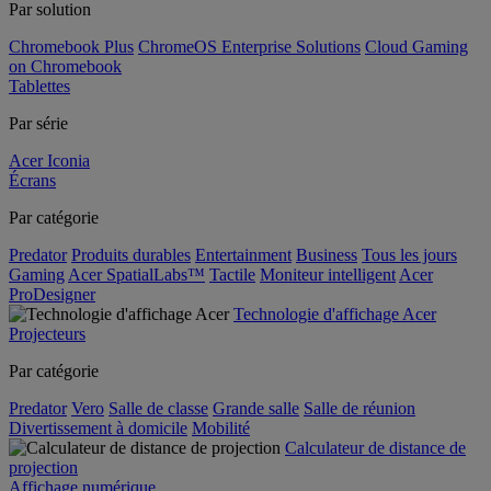
Par solution
Chromebook Plus
ChromeOS Enterprise Solutions
Cloud Gaming
on Chromebook
Tablettes
Par série
Acer Iconia
Écrans
Par catégorie
Predator
Produits durables
Entertainment
Business
Tous les jours
Gaming
Acer SpatialLabs™
Tactile
Moniteur intelligent
Acer
ProDesigner
Technologie d'affichage Acer
Projecteurs
Par catégorie
Predator
Vero
Salle de classe
Grande salle
Salle de réunion
Divertissement à domicile
Mobilité
Calculateur de distance de
projection
Affichage numérique