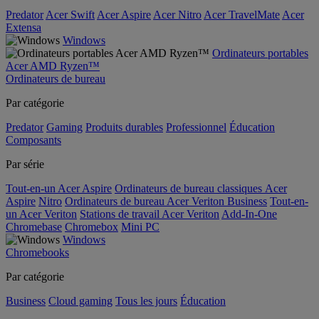
Predator
Acer Swift
Acer Aspire
Acer Nitro
Acer TravelMate
Acer
Extensa
Windows
Ordinateurs portables
Acer AMD Ryzen™
Ordinateurs de bureau
Par catégorie
Predator
Gaming
Produits durables
Professionnel
Éducation
Composants
Par série
Tout-en-un Acer Aspire
Ordinateurs de bureau classiques Acer
Aspire
Nitro
Ordinateurs de bureau Acer Veriton Business
Tout-en-
un Acer Veriton
Stations de travail Acer Veriton
Add-In-One
Chromebase
Chromebox
Mini PC
Windows
Chromebooks
Par catégorie
Business
Cloud gaming
Tous les jours
Éducation