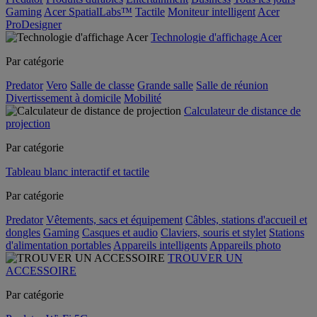
Gaming
Acer SpatialLabs™
Tactile
Moniteur intelligent
Acer
ProDesigner
Technologie d'affichage Acer
Par catégorie
Predator
Vero
Salle de classe
Grande salle
Salle de réunion
Divertissement à domicile
Mobilité
Calculateur de distance de
projection
Par catégorie
Tableau blanc interactif et tactile
Par catégorie
Predator
Vêtements, sacs et équipement
Câbles, stations d'accueil et
dongles
Gaming
Casques et audio
Claviers, souris et stylet
Stations
d'alimentation portables
Appareils intelligents
Appareils photo
TROUVER UN
ACCESSOIRE
Par catégorie