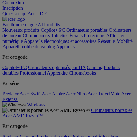
Connexion
Inscription
Qu'est-ce qu'Acer ID ?
Boutique en ligne
AI
Produits
Nouveaux produits
Copilot+ PC
Ordinateurs portables
Ordinateurs
de bureau
Chromebooks
Tablettes
Écrans
Projecteurs
Affichage
numérique
Appareils électroniques et accessoires
Réseau
e-Mobilité
Appareil mobile de gaming
Appareils
Par catégorie
Copilot+ PC
Ordinateurs optimisés par l'IA
Gaming
Produits
durables
Professionnel
Apprendre
Chromebooks
Par série
Predator
Acer Swift
Acer Aspire
Acer Nitro
Acer TravelMate
Acer
Extensa
Windows
Ordinateurs portables
Acer AMD Ryzen™
Par catégorie
Predator
Gaming
Produits durables
Professionnel
Éducation