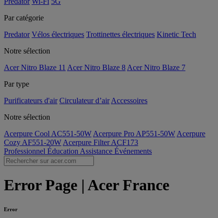
Predator
Wi-Fi
5G
Par catégorie
Predator
Vélos électriques
Trottinettes électriques
Kinetic Tech
Notre sélection
Acer Nitro Blaze 11
Acer Nitro Blaze 8
Acer Nitro Blaze 7
Par type
Purificateurs d'air
Circulateur d’air
Accessoires
Notre sélection
Acerpure Cool AC551-50W
Acerpure Pro AP551-50W
Acerpure
Cozy AF551-20W
Acerpure Filter ACF173
Professionnel
Éducation
Assistance
Événements
Error Page | Acer France
Error