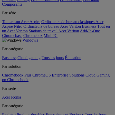
Composants
Par série
Tout-en-un Acer Aspire
Ordinateurs de bureau classiques Acer
Aspire
Nitro
Ordinateurs de bureau Acer Veriton Business
Tout-en-
un Acer Veriton
Stations de travail Acer Veriton
Add-In-One
Chromebase
Chromebox
Mini PC
Windows
Par catégorie
Business
Cloud gaming
Tous les jours
Éducation
Par solution
Chromebook Plus
ChromeOS Enterprise Solutions
Cloud Gaming
on Chromebook
Par série
Acer Iconia
Par catégorie
Predator
Produits durables
Entertainment
Business
Tous les jours