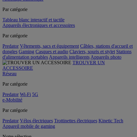
Par catégorie
Tableau blanc interactif et tactile
Appareils électroniques et accessoires
Par catégorie
Predator
Vêtements, sacs et équipement
Câbles, stations d'accueil et
dongles
Gaming
Casques et audio
Claviers, souris et stylet
Stations
d'alimentation portables
Appareils intelligents
Appareils photo
TROUVER UN
ACCESSOIRE
Réseau
Par catégorie
Predator
Wi-Fi
5G
e-Mobilité
Par catégorie
Predator
Vélos électriques
Trottinettes électriques
Kinetic Tech
Appareil mobile de gaming
Notre sélection