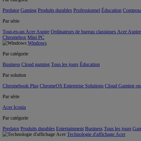
Predator
Gaming
Produits durables
Professionnel
Éducation
Composa
Par série
Tout-en-un Acer Aspire
Ordinateurs de bureau classiques Acer Aspire
Chromebox
Mini PC
Windows
Par catégorie
Business
Cloud gaming
Tous les jours
Éducation
Par solution
Chromebook Plus
ChromeOS Enterprise Solutions
Cloud Gaming o
Par série
Acer Iconia
Par catégorie
Predator
Produits durables
Entertainment
Business
Tous les jours
Gam
Technologie d'affichage Acer