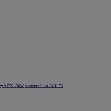
ozy AF551-20W
Acerpure Filter ACF173