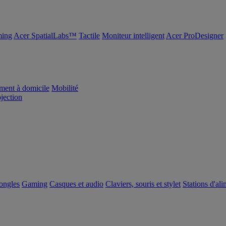
ing
Acer SpatialLabs™
Tactile
Moniteur intelligent
Acer ProDesigner
ement à domicile
Mobilité
ojection
dongles
Gaming
Casques et audio
Claviers, souris et stylet
Stations d'al