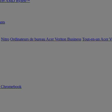
s Acer AMD Ryzen™
nts
Nitro
Ordinateurs de bureau Acer Veriton Business
Tout-en-un Acer V
n Chromebook