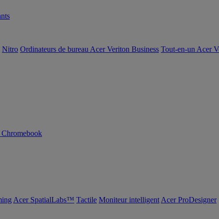
nts
Nitro
Ordinateurs de bureau Acer Veriton Business
Tout-en-un Acer V
n Chromebook
ing
Acer SpatialLabs™
Tactile
Moniteur intelligent
Acer ProDesigner