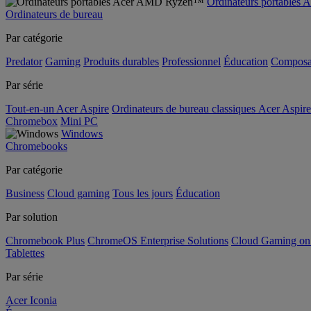
Ordinateurs portable
Ordinateurs de bureau
Par catégorie
Predator
Gaming
Produits durables
Professionnel
Éducation
Composa
Par série
Tout-en-un Acer Aspire
Ordinateurs de bureau classiques Acer Aspire
Chromebox
Mini PC
Windows
Chromebooks
Par catégorie
Business
Cloud gaming
Tous les jours
Éducation
Par solution
Chromebook Plus
ChromeOS Enterprise Solutions
Cloud Gaming o
Tablettes
Par série
Acer Iconia