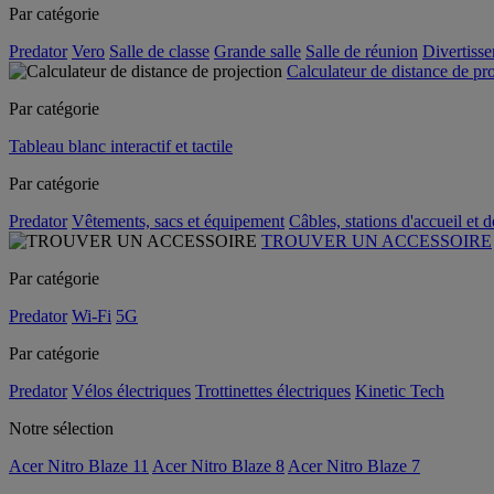
Par catégorie
Predator
Vero
Salle de classe
Grande salle
Salle de réunion
Divertiss
Calculateur de distance de pr
Par catégorie
Tableau blanc interactif et tactile
Par catégorie
Predator
Vêtements, sacs et équipement
Câbles, stations d'accueil et 
TROUVER UN ACCESSOIRE
Par catégorie
Predator
Wi-Fi
5G
Par catégorie
Predator
Vélos électriques
Trottinettes électriques
Kinetic Tech
Notre sélection
Acer Nitro Blaze 11
Acer Nitro Blaze 8
Acer Nitro Blaze 7