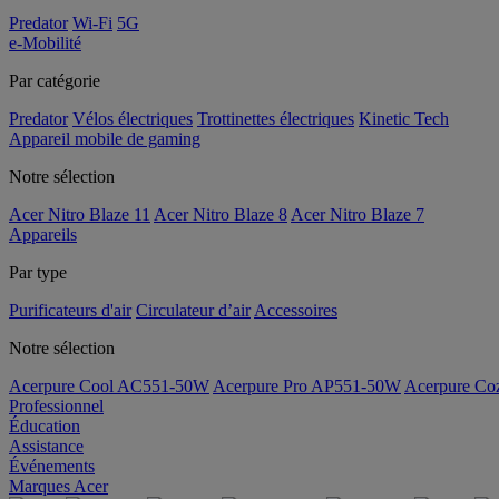
Predator
Wi-Fi
5G
e-Mobilité
Par catégorie
Predator
Vélos électriques
Trottinettes électriques
Kinetic Tech
Appareil mobile de gaming
Notre sélection
Acer Nitro Blaze 11
Acer Nitro Blaze 8
Acer Nitro Blaze 7
Appareils
Par type
Purificateurs d'air
Circulateur d’air
Accessoires
Notre sélection
Acerpure Cool AC551-50W
Acerpure Pro AP551-50W
Acerpure C
Professionnel
Éducation
Assistance
Événements
Marques Acer