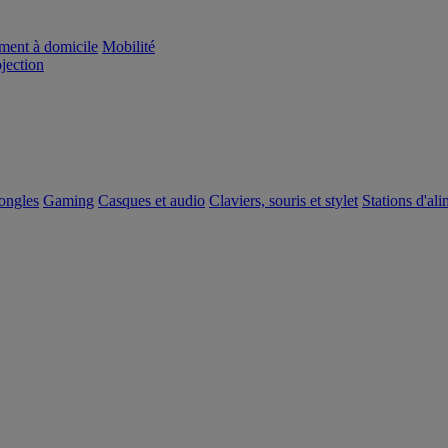
ement à domicile
Mobilité
ojection
dongles
Gaming
Casques et audio
Claviers, souris et stylet
Stations d'al