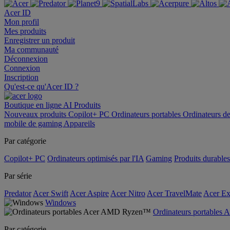
Acer ID
Mon profil
Mes produits
Enregistrer un produit
Ma communauté
Déconnexion
Connexion
Inscription
Qu'est-ce qu'Acer ID ?
Boutique en ligne
AI
Produits
Nouveaux produits
Copilot+ PC
Ordinateurs portables
Ordinateurs d
mobile de gaming
Appareils
Par catégorie
Copilot+ PC
Ordinateurs optimisés par l'IA
Gaming
Produits durables
Par série
Predator
Acer Swift
Acer Aspire
Acer Nitro
Acer TravelMate
Acer Ex
Windows
Ordinateurs portable
Par catégorie