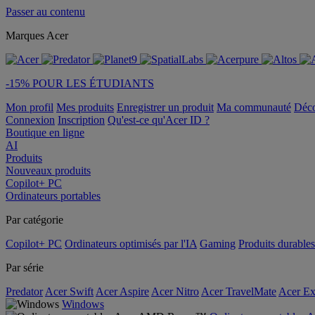
Passer au contenu
Marques Acer
-15% POUR LES ÉTUDIANTS
Mon profil
Mes produits
Enregistrer un produit
Ma communauté
Déc
Connexion
Inscription
Qu'est-ce qu'Acer ID ?
Boutique en ligne
AI
Produits
Nouveaux produits
Copilot+ PC
Ordinateurs portables
Par catégorie
Copilot+ PC
Ordinateurs optimisés par l'IA
Gaming
Produits durables
Par série
Predator
Acer Swift
Acer Aspire
Acer Nitro
Acer TravelMate
Acer Ex
Windows