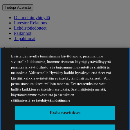
Tietoja Acerista
Ota meihin yhteyttä
Investor Relations
Lehdistötiedotteet
Palkinnot
Tapahtumat
Kestävä kehitys
Evästeiden avulla tunnistamme käyttötapoja, parannamme
Kestävä kehitys
sivustolla liikkumista, luomme sivuston käyttäjäystävällisyyttä
parantavia käyttötilastoja ja tarjoamme mukautettua sisältöä ja
Yhteiskuntavastuu
mainoksia. Valitsemalla Hyväksy kaikki hyväksyt, että Acer voi
Tuotteen hiilijalanjälki
käyttää kaikkia evästeitään evästekäytäntönsä mukaisesti. Voit
Project Humanity
perua suostumuksesi milloin tahansa. Evästeasetuksissa voit
Earthion
hallita kaikkien evästeiden asetuksia. Saat lisätietoja meistä,
Tietosuojakäytäntö
käyttämistämme evästeistä ja asetuksien
Evästekäytäntö
säätämisestä
evästekäytännöstämme
Oikeudellinen huomautus
Oikeudelliset lisätiedot
Evästeasetukset
Saavutettavuuskäytäntö
Evästeasetukset
Suomi - Suomalainen