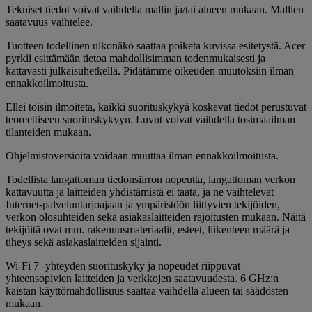
Tekniset tiedot voivat vaihdella mallin ja/tai alueen mukaan. Mallien
saatavuus vaihtelee.
Tuotteen todellinen ulkonäkö saattaa poiketa kuvissa esitetystä. Acer
pyrkii esittämään tietoa mahdollisimman todenmukaisesti ja
kattavasti julkaisuhetkellä. Pidätämme oikeuden muutoksiin ilman
ennakkoilmoitusta.
Ellei toisin ilmoiteta, kaikki suorituskykyä koskevat tiedot perustuvat
teoreettiseen suorituskykyyn. Luvut voivat vaihdella tosimaailman
tilanteiden mukaan.
Ohjelmistoversioita voidaan muuttaa ilman ennakkoilmoitusta.
Todellista langattoman tiedonsiirron nopeutta, langattoman verkon
kattavuutta ja laitteiden yhdistämistä ei taata, ja ne vaihtelevat
Internet-palveluntarjoajaan ja ympäristöön liittyvien tekijöiden,
verkon olosuhteiden sekä asiakaslaitteiden rajoitusten mukaan. Näitä
tekijöitä ovat mm. rakennusmateriaalit, esteet, liikenteen määrä ja
tiheys sekä asiakaslaitteiden sijainti.
Wi-Fi 7 -yhteyden suorituskyky ja nopeudet riippuvat
yhteensopivien laitteiden ja verkkojen saatavuudesta. 6 GHz:n
kaistan käyttömahdollisuus saattaa vaihdella alueen tai säädösten
mukaan.