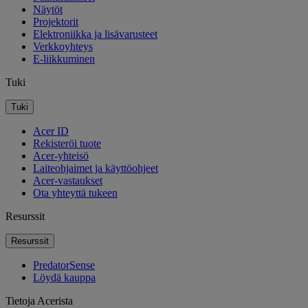
Näytöt
Projektorit
Elektroniikka ja lisävarusteet
Verkkoyhteys
E-liikkuminen
Tuki
Tuki
Acer ID
Rekisteröi tuote
Acer-yhteisö
Laiteohjaimet ja käyttöohjeet
Acer-vastaukset
Ota yhteyttä tukeen
Resurssit
Resurssit
PredatorSense
Löydä kauppa
Tietoja Acerista