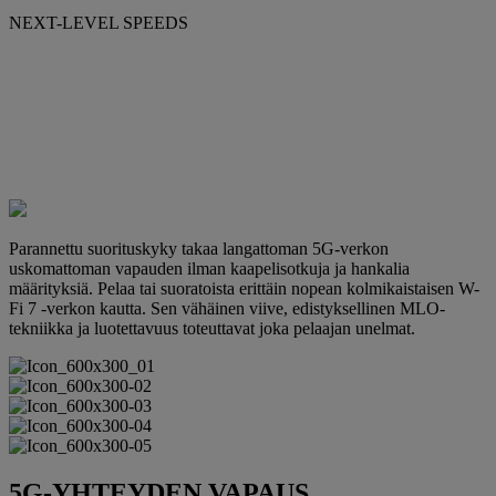
NEXT-LEVEL SPEEDS
Parannettu suorituskyky takaa langattoman 5G-verkon
uskomattoman vapauden ilman kaapelisotkuja ja hankalia
määrityksiä. Pelaa tai suoratoista erittäin nopean kolmikaistaisen W-
Fi 7 -verkon kautta. Sen vähäinen viive, edistyksellinen MLO-
tekniikka ja luotettavuus toteuttavat joka pelaajan unelmat.
5G-YHTEYDEN VAPAUS