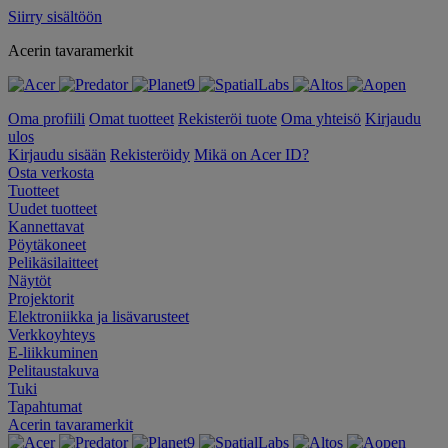
Siirry sisältöön
Acerin tavaramerkit
Oma profiili
Omat tuotteet
Rekisteröi tuote
Oma yhteisö
Kirjaudu
ulos
Kirjaudu sisään
Rekisteröidy
Mikä on Acer ID?
Osta verkosta
Tuotteet
Uudet tuotteet
Kannettavat
Pöytäkoneet
Pelikäsilaitteet
Näytöt
Projektorit
Elektroniikka ja lisävarusteet
Verkkoyhteys
E-liikkuminen
Pelitaustakuva
Tuki
Tapahtumat
Acerin tavaramerkit