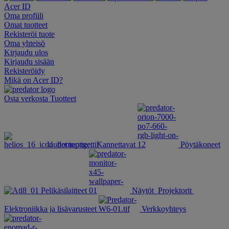
Acer ID
Oma profiili
Omat tuotteet
Rekisteröi tuote
Oma yhteisö
Kirjaudu ulos
Kirjaudu sisään
Rekisteröidy
Mikä on Acer ID?
Osta verkosta
Tuotteet
Uudet tuotteet
Kannettavat
Pöytäkoneet
Pelikäsilaitteet
Näytöt
Projektorit
Elektroniikka ja lisävarusteet
Verkkoyhteys