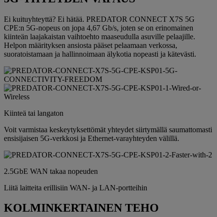
Ei kuituyhteyttä? Ei hätää. PREDATOR CONNECT X7S 5G
CPE:n 5G-nopeus on jopa 4,67 Gb/s, joten se on erinomainen
kiinteän laajakaistan vaihtoehto maaseudulla asuville pelaajille.
Helpon määrityksen ansiosta pääset pelaamaan verkossa,
suoratoistamaan ja hallinnoimaan älykotia nopeasti ja kätevästi.
Kiinteä tai langaton
Voit varmistaa keskeytyksettömät yhteydet siirtymällä saumattomasti
ensisijaisen 5G-verkkosi ja Ethernet-varayhteyden välillä.
2.5GbE WAN takaa nopeuden
Liitä laitteita erillisiin WAN- ja LAN-portteihin
KOLMINKERTAINEN TEHO