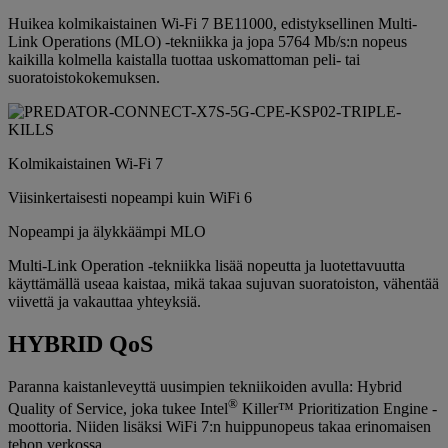
Huikea kolmikaistainen Wi-Fi 7 BE11000, edistyksellinen Multi-
Link Operations (MLO) -tekniikka ja jopa 5764 Mb/s:n nopeus
kaikilla kolmella kaistalla tuottaa uskomattoman peli- tai
suoratoistokokemuksen.
Kolmikaistainen Wi-Fi 7
Viisinkertaisesti nopeampi kuin WiFi 6
Nopeampi ja älykkäämpi MLO
Multi-Link Operation -tekniikka lisää nopeutta ja luotettavuutta
käyttämällä useaa kaistaa, mikä takaa sujuvan suoratoiston, vähentää
viivettä ja vakauttaa yhteyksiä.
HYBRID QoS
Paranna kaistanleveyttä uusimpien tekniikoiden avulla: Hybrid
®
Quality of Service, joka tukee Intel
Killer™ Prioritization Engine -
moottoria. Niiden lisäksi WiFi 7:n huippunopeus takaa erinomaisen
tehon verkossa.