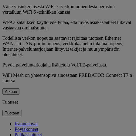
Väite viisinkertaisesta WiFi 7 -verkon nopeudesta perustuu
vertailuun WiFi 6 -tekniikan kanssa
WPA3-salauksen käyttö edellyttää, että myös asiakaslaitteet tukevat
vastaavaa ominaisuutta.
Todellista verkon nopeutta saattavat rajoittaa tuotteen Ethernet
WAN- tai LAN-portin nopeus, verkkokaapelin tukema nopeus,
Internet-palveluntarjoajaan liittyvät tekijät ja muut ympäristön
olosuhteet.
Pyydä palveluntarjoajalta lisätietoja VoLTE-palvelusta.
WiFi Mesh on yhteensopiva ainoastaan PREDATOR Connect T7:n
kanssa
Alkuun
Tuotteet
Tuotteet
Kannettavat
Pöytäkoneet
Pelikäsilaitteet