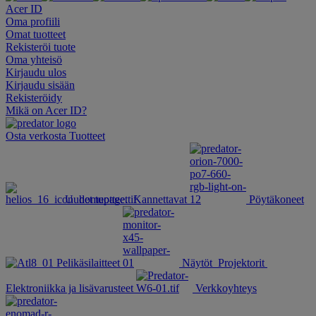
Acer ID
Oma profiili
Omat tuotteet
Rekisteröi tuote
Oma yhteisö
Kirjaudu ulos
Kirjaudu sisään
Rekisteröidy
Mikä on Acer ID?
Osta verkosta
Tuotteet
Uudet tuotteet
Kannettavat
Pöytäkoneet
Pelikäsilaitteet
Näytöt
Projektorit
Elektroniikka ja lisävarusteet
Verkkoyhteys