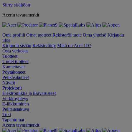
Siirry sisältöön
Acerin tavaramerkit
Oma profiili
Omat tuotteet
Rekisteröi tuote
Oma yhteisö
Kirjaudu
ulos
Kirjaudu sisään
Rekisteröidy
Mikä on Acer ID?
Osta verkosta
Tuotteet
Uudet tuotteet
Kannettavat
Pöytäkoneet
Pelikäsilaitteet
Näytöt
Projektorit
Elektroniikka ja lisävarusteet
Verkkoyhteys
E-liikkuminen
Pelitaustakuva
Tuki
Tapahtumat
Acerin tavaramerkit