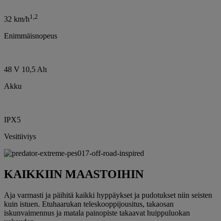
1,2
32 km/h
Enimmäisnopeus
48 V 10,5 Ah
Akku
IPX5
Vesitiiviys
KAIKKIIN MAASTOIHIN
Aja varmasti ja päihitä kaikki hyppäykset ja pudotukset niin seisten
kuin istuen. Etuhaarukan teleskooppijousitus, takaosan
iskunvaimennus ja matala painopiste takaavat huippuluokan