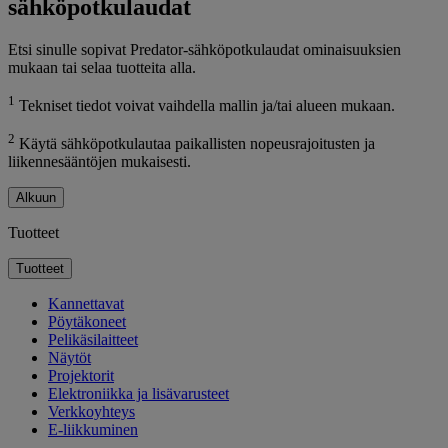
sähköpotkulaudat
Etsi sinulle sopivat Predator-sähköpotkulaudat ominaisuuksien
mukaan tai selaa tuotteita alla.
1
Tekniset tiedot voivat vaihdella mallin ja/tai alueen mukaan.
2
Käytä sähköpotkulautaa paikallisten nopeusrajoitusten ja
liikennesääntöjen mukaisesti.
Alkuun
Tuotteet
Tuotteet
Kannettavat
Pöytäkoneet
Pelikäsilaitteet
Näytöt
Projektorit
Elektroniikka ja lisävarusteet
Verkkoyhteys
E-liikkuminen