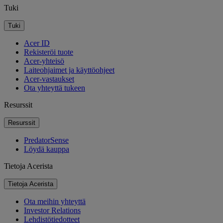
Tuki
Tuki
Acer ID
Rekisteröi tuote
Acer-yhteisö
Laiteohjaimet ja käyttöohjeet
Acer-vastaukset
Ota yhteyttä tukeen
Resurssit
Resurssit
PredatorSense
Löydä kauppa
Tietoja Acerista
Tietoja Acerista
Ota meihin yhteyttä
Investor Relations
Lehdistötiedotteet