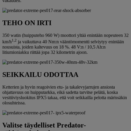
vakauden.
TEHO ON IRTI
350 watin (huipputeho 960 W) moottori yltää enintään nopeuteen 32
1,2
km/h
ja vaikuttava 40 Nm:n vääntömomentti selviytyy enintään
nousuista, joiden kaltevuus on 18 %. 48 V:n / 10,5 Ah:n
litiumioniakku riittää jopa 32 kilometrin ajoon.
SEIKKAILU ODOTTAA
Ketterien ja hyvin reagoivien etu- ja takalevyjarrujen ansiosta
ohjattavuus on huipputarkka, eikä sadetta tarvitse pelätä, koska
vesitiiviysluokitus IPX5 takaa, että voit seikkailla pelotta märissäkin
olosuhteissa.
Valitse täydelliset Predator-