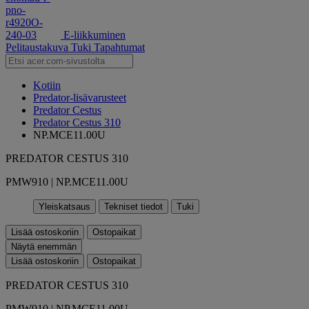
E-liikkuminen
Pelitaustakuva
Tuki
Tapahtumat
Kotiin
Predator-lisävarusteet
Predator Cestus
Predator Cestus 310
NP.MCE11.00U
PREDATOR CESTUS 310
PMW910 | NP.MCE11.00U
Yleiskatsaus
Tekniset tiedot
Tuki
Lisää ostoskoriin
Ostopaikat
Näytä enemmän
Lisää ostoskoriin
Ostopaikat
PREDATOR CESTUS 310
PMW910 | NP.MCE11.00U