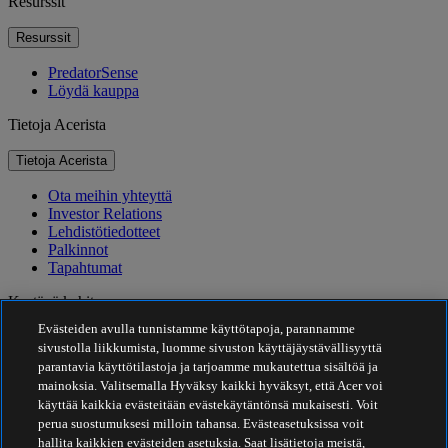
Resurssit
Resurssit
PredatorSense
Löydä kauppa
Tietoja Acerista
Tietoja Acerista
Ota meihin yhteyttä
Investor Relations
Lehdistötiedotteet
Palkinnot
Tapahtumat
Kestävä kehitys
Evästeiden avulla tunnistamme käyttötapoja, parannamme
Kestävä kehitys
sivustolla liikkumista, luomme sivuston käyttäjäystävällisyyttä
parantavia käyttötilastoja ja tarjoamme mukautettua sisältöä ja
Yhteiskuntavastuu
mainoksia. Valitsemalla Hyväksy kaikki hyväksyt, että Acer voi
Tuotteen hiilijalanjälki
käyttää kaikkia evästeitään evästekäytäntönsä mukaisesti. Voit
Project Humanity
perua suostumuksesi milloin tahansa. Evästeasetuksissa voit
Earthion
hallita kaikkien evästeiden asetuksia. Saat lisätietoja meistä,