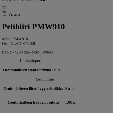
Vertaile
Pelihiiri PMW910
Malli: PMW910
Osa: NP.MCE11.00U
Cable - 4200 dpi - Scroll Wheel
Liitännät/portit
Osoitinlaitteen isäntäliittymä
USB
Osoitinlaite
Osoitinlaitteen liitettävyystekniikka
Kaapeli
Osoitinlaitteen kaapelin pituus
1,80 m