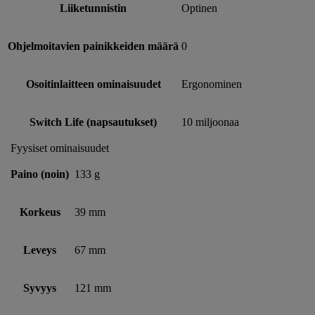
Liiketunnistin
Optinen
Ohjelmoitavien painikkeiden määrä
0
Osoitinlaitteen ominaisuudet
Ergonominen
Switch Life (napsautukset)
10 miljoonaa
Fyysiset ominaisuudet
Paino (noin)
133 g
Korkeus
39 mm
Leveys
67 mm
Syvyys
121 mm