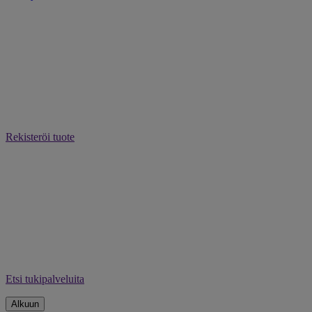
Rekisteröi tuote
Etsi tukipalveluita
Alkuun