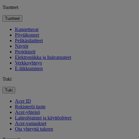
Tuotteet
Tuotteet
Kannettavat
Pöytäkoneet
Pelikäsilaitteet
Näytöt
Projektorit
Elektroniikka ja lisävarusteet
Verkkoyhteys
E-liikkuminen
Tuki
Tuki
Acer ID
Rekisteröi tuote
Acer-yhteisö
Laiteohjaimet ja käyttöohjeet
Acer-vastaukset
Ota yhteyttä tukeen