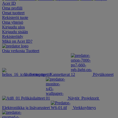
Acer ID
Oma profiili
Omat tuotteet
Rekisteröi tuote
Oma yhteisö
Kirjaudu ulos
Kirjaudu sisään
Rekisteröidy
Mikä on Acer ID?
Osta verkosta
Tuotteet
Uudet tuotteet
Kannettavat
Pöytäkoneet
Pelikäsilaitteet
Näytöt
Projektorit
Elektroniikka ja lisävarusteet
Verkkoyhteys