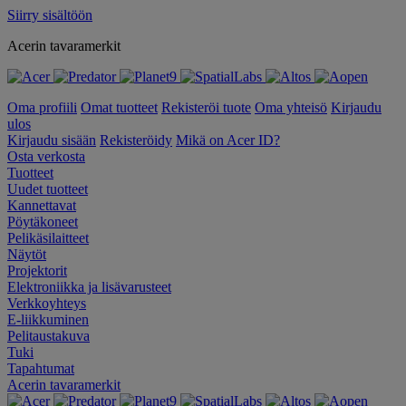
Siirry sisältöön
Acerin tavaramerkit
Oma profiili
Omat tuotteet
Rekisteröi tuote
Oma yhteisö
Kirjaudu
ulos
Kirjaudu sisään
Rekisteröidy
Mikä on Acer ID?
Osta verkosta
Tuotteet
Uudet tuotteet
Kannettavat
Pöytäkoneet
Pelikäsilaitteet
Näytöt
Projektorit
Elektroniikka ja lisävarusteet
Verkkoyhteys
E-liikkuminen
Pelitaustakuva
Tuki
Tapahtumat
Acerin tavaramerkit