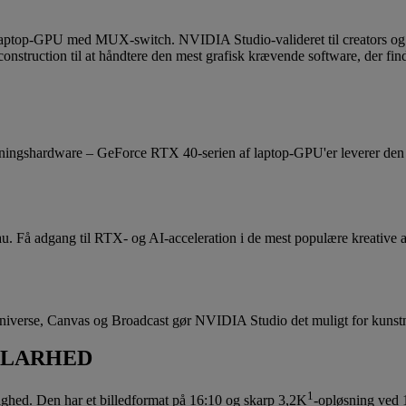
op-GPU med MUX-switch. NVIDIA Studio-valideret til creators og fo
struction til at håndtere den mest grafisk krævende software, der fin
dningshardware – GeForce RTX 40-serien af laptop-GPU'er leverer den u
veau. Få adgang til RTX- og AI-acceleration i de mest populære kreativ
erse, Canvas og Broadcast gør NVIDIA Studio det muligt for kunstnere 
KLARHED
1
ghed. Den har et billedformat på 16:10 og skarp 3,2K
-opløsning ved