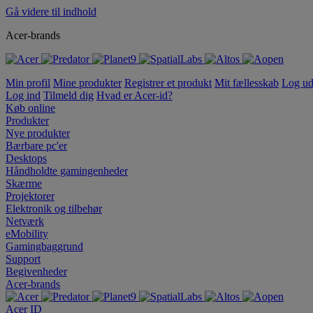
Gå videre til indhold
Acer-brands
Min profil
Mine produkter
Registrer et produkt
Mit fællesskab
Log u
Log ind
Tilmeld dig
Hvad er Acer-id?
Køb online
Produkter
Nye produkter
Bærbare pc'er
Desktops
Håndholdte gamingenheder
Skærme
Projektorer
Elektronik og tilbehør
Netværk
eMobility
Gamingbaggrund
Support
Begivenheder
Acer-brands
Acer ID