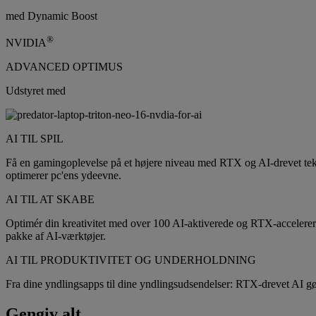
med Dynamic Boost
®
NVIDIA
ADVANCED OPTIMUS
Udstyret med
AI TIL SPIL
Få en gamingoplevelse på et højere niveau med RTX og AI-drevet tekno
optimerer pc'ens ydeevne.
AI TIL AT SKABE
Optimér din kreativitet med over 100 AI-aktiverede og RTX-acceler
pakke af AI-værktøjer.
AI TIL PRODUKTIVITET OG UNDERHOLDNING
Fra dine yndlingsapps til dine yndlingsudsendelser: RTX-drevet AI gør 
Gengiv alt