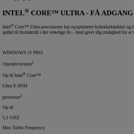
®
INTEL
CORE™ ULTRA - FÅ ADGANG 
®
Intel
Core™ Ultra-processorer har nyoptimeret hybridarkitektur og bra
spillet til fremskridt i det virkelige liv - Intel giver dig mulighed for 
WINDOWS 11 PRO
1
Operativsystem
®
Op til Intel
Core™
Ultra 9 185H
1
processor
Op til
5,1 GHZ
Max Turbo Frequency