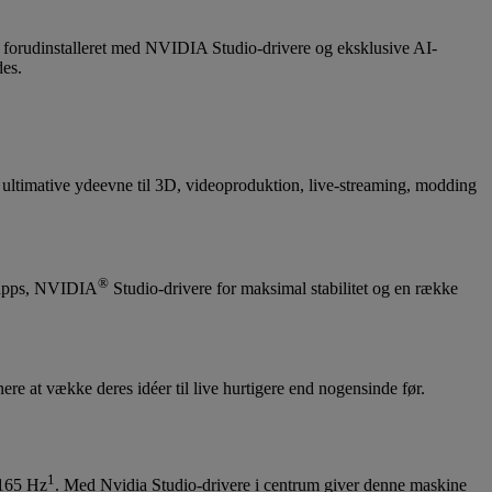
rudinstalleret med NVIDIA Studio-drivere og eksklusive AI-
des.
ltimative ydeevne til 3D, videoproduktion, live-streaming, modding
®
e apps, NVIDIA
Studio-drivere for maksimal stabilitet og en række
at vække deres idéer til live hurtigere end nogensinde før.
1
 165 Hz
. Med Nvidia Studio-drivere i centrum giver denne maskine