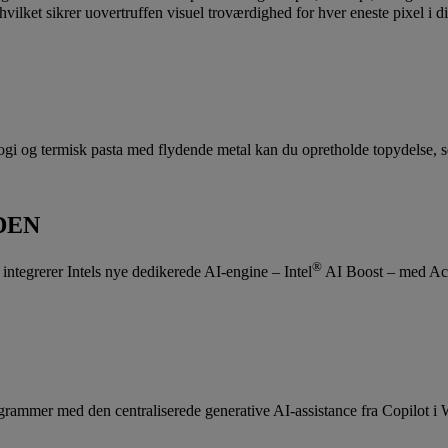
ilket sikrer uovertruffen visuel troværdighed for hver eneste pixel i dit
og termisk pasta med flydende metal kan du opretholde topydelse, selv
DEN
®
 integrerer Intels nye dedikerede AI-engine – Intel
AI Boost – med Acer
ogrammer med den centraliserede generative AI-assistance fra Copilot i