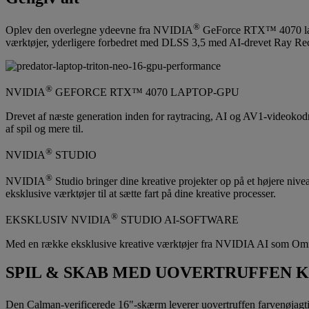
®
Oplev den overlegne ydeevne fra NVIDIA
GeForce RTX™ 4070 lapt
værktøjer, yderligere forbedret med DLSS 3,5 med AI-drevet Ray Recon
®
NVIDIA
GEFORCE RTX™ 4070 LAPTOP-GPU
Drevet af næste generation inden for raytracing, AI og AV1-videoko
af spil og mere til.
®
NVIDIA
STUDIO
®
NVIDIA
Studio bringer dine kreative projekter op på et højere ni
eksklusive værktøjer til at sætte fart på dine kreative processer.
®
EKSKLUSIV NVIDIA
STUDIO AI-SOFTWARE
Med en række eksklusive kreative værktøjer fra NVIDIA AI som Omniv
SPIL & SKAB MED UOVERTRUFFEN 
Den Calman-verificerede 16"-skærm leverer uovertruffen farvenøjagti