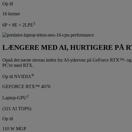
Op til
16 kerner
3
6P + 8E + 2LPE
LÆNGERE MED AI, HURTIGERE PÅ R
Opnå det næste niveau inden for AI-ydeevne på GeForce RTX™- og NV
PC'er med RTX.
®
Op til NVIDIA
GEFORCE RTX™ 4070
1
Laptop-GPU
(321 AI TOPS)
Op til
110 W MGP