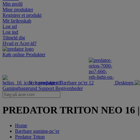
Min profil
Mine produkter
Registrer et produkt
Mit fællesskab
Log ud
Log ind
Tilmeld dig
Hvad er Acer-id?
Køb online
Produkter
Nye produkter
Bærbare pc'er
Desktops
Gamingbaggrund
Support
Begivenheder
PREDATOR TRITON NEO 16 | 16
Home
Bærbare gaming-pc’er
Predator Triton