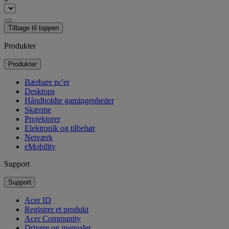
Tilbage til toppen
Produkter
Produkter
Bærbare pc'er
Desktops
Håndholdte gamingenheder
Skærme
Projektorer
Elektronik og tilbehør
Netværk
eMobility
Support
Support
Acer ID
Registrer et produkt
Acer Community
Drivere og manualer