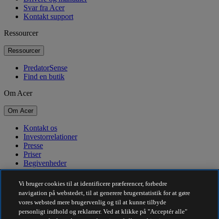
Svar fra Acer
Kontakt support
Ressourcer
Ressourcer
PredatorSense
Find en butik
Om Acer
Om Acer
Kontakt os
Investorrelationer
Presse
Priser
Begivenheder
Bæredygtighed
Vi bruger cookies til at identificere præferencer, forbedre
navigation på webstedet, til at generere brugerstatistik for at gøre
Bæredygtighed
vores websted mere brugervenlig og til at kunne tilbyde
personligt indhold og reklamer. Ved at klikke på "Acceptér alle"
Virksomhedens sociale ansvar