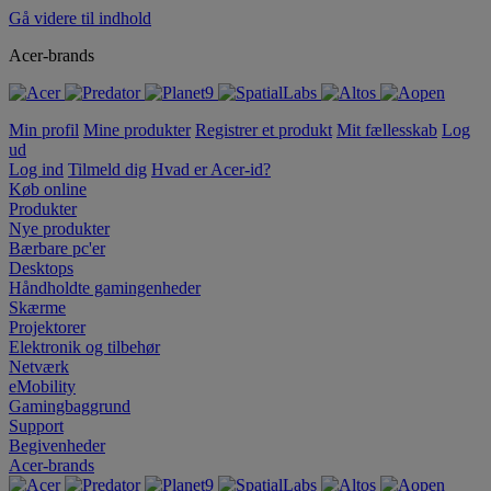
Gå videre til indhold
Acer-brands
Min profil
Mine produkter
Registrer et produkt
Mit fællesskab
Log
ud
Log ind
Tilmeld dig
Hvad er Acer-id?
Køb online
Produkter
Nye produkter
Bærbare pc'er
Desktops
Håndholdte gamingenheder
Skærme
Projektorer
Elektronik og tilbehør
Netværk
eMobility
Gamingbaggrund
Support
Begivenheder
Acer-brands