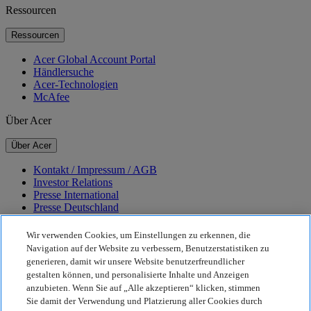
Ressourcen
Ressourcen
Acer Global Account Portal
Händlersuche
Acer-Technologien
McAfee
Über Acer
Über Acer
Kontakt / Impressum / AGB
Investor Relations
Presse International
Presse Deutschland
Auszeichnungen
Veranstaltungen
Wir verwenden Cookies, um Einstellungen zu erkennen, die
Karriere
Navigation auf der Website zu verbessern, Benutzerstatistiken zu
generieren, damit wir unsere Website benutzerfreundlicher
Nachhaltigkeit
gestalten können, und personalisierte Inhalte und Anzeigen
anzubieten. Wenn Sie auf „Alle akzeptieren“ klicken, stimmen
Nachhaltigkeit
Sie damit der Verwendung und Platzierung aller Cookies durch