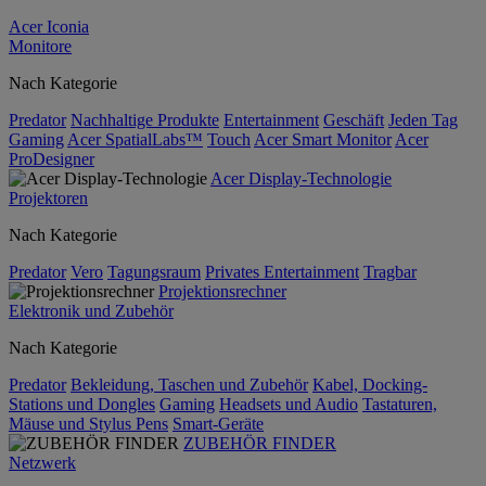
Acer Iconia
Monitore
Nach Kategorie
Predator
Nachhaltige Produkte
Entertainment
Geschäft
Jeden Tag
Gaming
Acer SpatialLabs™
Touch
Acer Smart Monitor
Acer
ProDesigner
Acer Display-Technologie
Projektoren
Nach Kategorie
Predator
Vero
Tagungsraum
Privates Entertainment
Tragbar
Projektionsrechner
Elektronik und Zubehör
Nach Kategorie
Predator
Bekleidung, Taschen und Zubehör
Kabel, Docking-
Stations und Dongles
Gaming
Headsets und Audio
Tastaturen,
Mäuse und Stylus Pens
Smart-Geräte
ZUBEHÖR FINDER
Netzwerk