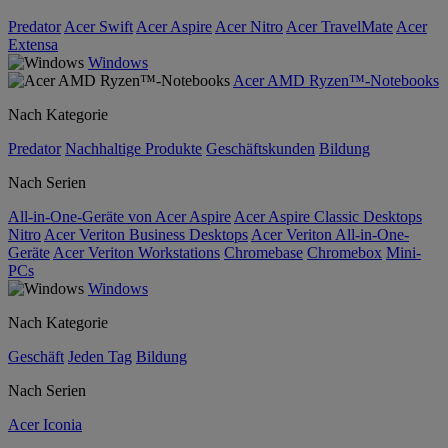
Predator
Acer Swift
Acer Aspire
Acer Nitro
Acer TravelMate
Acer
Extensa
Windows
Acer AMD Ryzen™-Notebooks
Nach Kategorie
Predator
Nachhaltige Produkte
Geschäftskunden
Bildung
Nach Serien
All-in-One-Geräte von Acer Aspire
Acer Aspire Classic Desktops
Nitro
Acer Veriton Business Desktops
Acer Veriton All-in-One-
Geräte
Acer Veriton Workstations
Chromebase
Chromebox
Mini-
PCs
Windows
Nach Kategorie
Geschäft
Jeden Tag
Bildung
Nach Serien
Acer Iconia