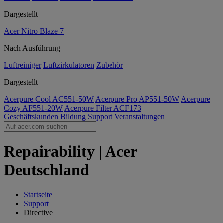
Dargestellt
Acer Nitro Blaze 7
Nach Ausführung
Luftreiniger
Luftzirkulatoren
Zubehör
Dargestellt
Acerpure Cool AC551-50W
Acerpure Pro AP551-50W
Acerpure
Cozy AF551-20W
Acerpure Filter ACF173
Geschäftskunden
Bildung
Support
Veranstaltungen
Repairability | Acer
Deutschland
Startseite
Support
Directive