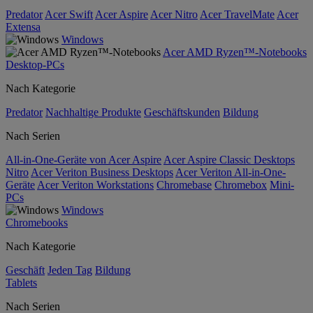
Predator
Acer Swift
Acer Aspire
Acer Nitro
Acer TravelMate
Acer
Extensa
Windows
Acer AMD Ryzen™-Notebooks
Desktop-PCs
Nach Kategorie
Predator
Nachhaltige Produkte
Geschäftskunden
Bildung
Nach Serien
All-in-One-Geräte von Acer Aspire
Acer Aspire Classic Desktops
Nitro
Acer Veriton Business Desktops
Acer Veriton All-in-One-
Geräte
Acer Veriton Workstations
Chromebase
Chromebox
Mini-
PCs
Windows
Chromebooks
Nach Kategorie
Geschäft
Jeden Tag
Bildung
Tablets
Nach Serien