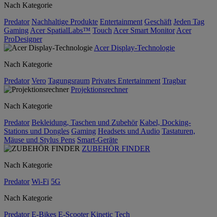
Nach Kategorie
Predator
Nachhaltige Produkte
Entertainment
Geschäft
Jeden Tag
Gaming
Acer SpatialLabs™
Touch
Acer Smart Monitor
Acer
ProDesigner
Acer Display-Technologie
Nach Kategorie
Predator
Vero
Tagungsraum
Privates Entertainment
Tragbar
Projektionsrechner
Nach Kategorie
Predator
Bekleidung, Taschen und Zubehör
Kabel, Docking-
Stations und Dongles
Gaming
Headsets und Audio
Tastaturen,
Mäuse und Stylus Pens
Smart-Geräte
ZUBEHÖR FINDER
Nach Kategorie
Predator
Wi-Fi
5G
Nach Kategorie
Predator
E-Bikes
E-Scooter
Kinetic Tech