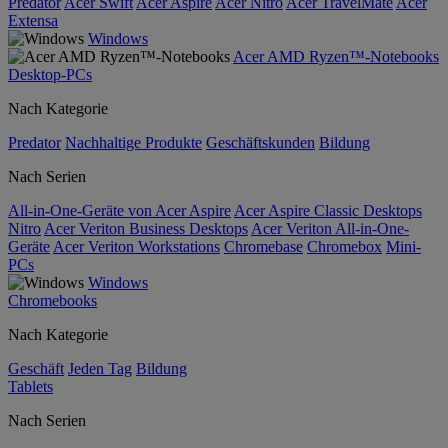
Predator
Acer Swift
Acer Aspire
Acer Nitro
Acer TravelMate
Acer
Extensa
Windows
Acer AMD Ryzen™-Notebooks
Desktop-PCs
Nach Kategorie
Predator
Nachhaltige Produkte
Geschäftskunden
Bildung
Nach Serien
All-in-One-Geräte von Acer Aspire
Acer Aspire Classic Desktops
Nitro
Acer Veriton Business Desktops
Acer Veriton All-in-One-
Geräte
Acer Veriton Workstations
Chromebase
Chromebox
Mini-
PCs
Windows
Chromebooks
Nach Kategorie
Geschäft
Jeden Tag
Bildung
Tablets
Nach Serien