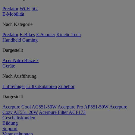
Predator
Wi-Fi
5G
E-Mobilität
Nach Kategorie
Predator
E-Bikes
E-Scooter
Kinetic Tech
Handheld Gaming
Dargestellt
Acer Nitro Blaze 7
Geräte
Nach Ausführung
Luftreiniger
Luftzirkulatoren
Zubehör
Dargestellt
Acerpure Cool AC551-50W
Acerpure Pro AP551-50W
Acerpure
Cozy AF551-20W
Acerpure Filter ACF173
Geschäftskunden
Bildung
Support
Veranstaltungen