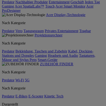
Predator
Nachhaltige Produkte
Entertainment
Geschäft
Jeden Tag
Gaming
Acer SpatialLabs™
Touch
Acer Smart Monitor
Acer
ProDesigner
Acer Display-Technologie
Nach Kategorie
Predator
Vero
Tagungsraum
Privates Entertainment
Tragbar
Projektionsrechner
Nach Kategorie
Predator
Bekleidung, Taschen und Zubehör
Kabel, Docking-
Stations und Dongles
Gaming
Headsets und Audio
Tastaturen,
Mäuse und Stylus Pens
Smart-Geräte
ZUBEHÖR FINDER
Nach Kategorie
Predator
Wi-Fi
5G
Nach Kategorie
Predator
E-Bikes
E-Scooter
Kinetic Tech
Dargestellt