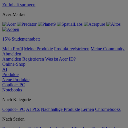
Zu Inhalt springen
Acer-Marken
15% Studentenrabatt
Mein Profil
Meine Produkte
Produkt registrieren
Meine Community
Abmelden
Anmelden
Registrieren
Was ist Acer ID?
Online-Shop
AI
Produkte
Neue Produkte
Copilot+ PC
Notebooks
Nach Kategorie
Copilot+ PC
AI-PCs
Nachhaltige Produkte
Lernen
Chromebooks
Nach Serien