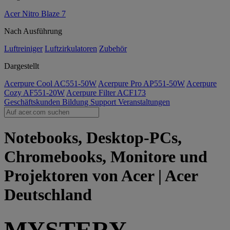
Acer Nitro Blaze 7
Nach Ausführung
Luftreiniger
Luftzirkulatoren
Zubehör
Dargestellt
Acerpure Cool AC551-50W
Acerpure Pro AP551-50W
Acerpure
Cozy AF551-20W
Acerpure Filter ACF173
Geschäftskunden
Bildung
Support
Veranstaltungen
Notebooks, Desktop-PCs,
Chromebooks, Monitore und
Projektoren von Acer | Acer
Deutschland
MYSTERY-