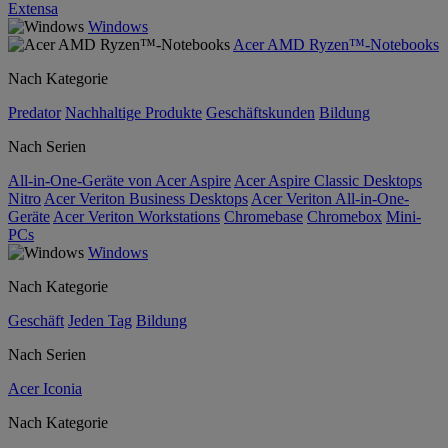
Extensa
Windows
Acer AMD Ryzen™-Notebooks
Nach Kategorie
Predator
Nachhaltige Produkte
Geschäftskunden
Bildung
Nach Serien
All-in-One-Geräte von Acer Aspire
Acer Aspire Classic Desktops
Nitro
Acer Veriton Business Desktops
Acer Veriton All-in-One-
Geräte
Acer Veriton Workstations
Chromebase
Chromebox
Mini-
PCs
Windows
Nach Kategorie
Geschäft
Jeden Tag
Bildung
Nach Serien
Acer Iconia
Nach Kategorie