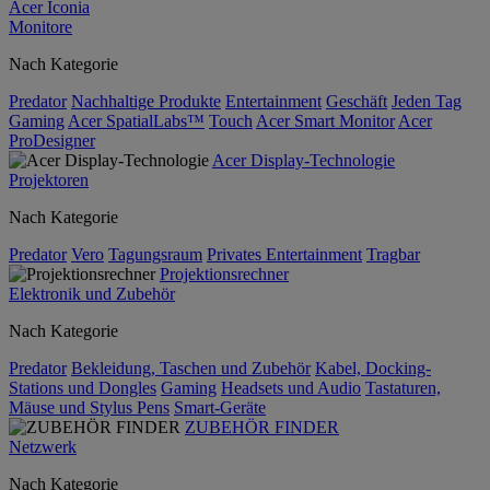
Acer Iconia
Monitore
Nach Kategorie
Predator
Nachhaltige Produkte
Entertainment
Geschäft
Jeden Tag
Gaming
Acer SpatialLabs™
Touch
Acer Smart Monitor
Acer
ProDesigner
Acer Display-Technologie
Projektoren
Nach Kategorie
Predator
Vero
Tagungsraum
Privates Entertainment
Tragbar
Projektionsrechner
Elektronik und Zubehör
Nach Kategorie
Predator
Bekleidung, Taschen und Zubehör
Kabel, Docking-
Stations und Dongles
Gaming
Headsets und Audio
Tastaturen,
Mäuse und Stylus Pens
Smart-Geräte
ZUBEHÖR FINDER
Netzwerk
Nach Kategorie