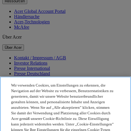
Ressourcen
Acer Global Account Portal
Händlersuche
Acer-Technologien
McAfee
Über Acer
Über Acer
Kontakt / Impressum / AGB
Investor Relations
Presse International
Presse Deutschland
Auszeichnungen
Veranstaltungen
Wir verwenden Cookies, um Einstellungen zu erkennen, die
Karriere
Navigation auf der Website zu verbessern, Benutzerstatistiken zu
generieren, damit wir unsere Website benutzerfreundlicher
Nachhaltigkeit
gestalten können, und personalisierte Inhalte und Anzeigen
anzubieten. Wenn Sie auf „Alle akzeptieren“ klicken, stimmen
Nachhaltigkeit
Sie damit der Verwendung und Platzierung aller Cookies durch
Acer gemäß unserer Cookie-Richtlinie zu. Diese Einwilligung
Corporate Social Responsibility
kann jederzeit widerrufen werden. Unter „Cookie-Einstellungen“
CO2-Bilanz unserer Produkte
können Sie Ihre Einstellungen für die einzelnen Cookie-Typen
Earthion