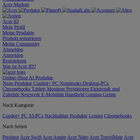
Acer-Marken
Acer ID
Mein Profil
Meine Produkte
Produkt registrieren
Meine Community
Abmelden
Anmelden
Registrieren
Was ist Acer ID?
Online-Shop
AI
Produkte
Neue Produkte
Copilot+ PC
Notebooks
Desktop-PCs
Chromebooks
Tablets
Monitore
Projektoren
Elektronik und
Zubehör
Netzwerk
E-Mobilität
Handheld Gaming
Geräte
Nach Kategorie
Copilot+ PC
AI-PCs
Nachhaltige Produkte
Lernen
Chromebooks
Nach Serien
Predator
Acer Swift
Acer Aspire
Acer Nitro
Acer TravelMate
Acer