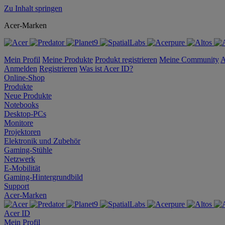
Zu Inhalt springen
Acer-Marken
Mein Profil
Meine Produkte
Produkt registrieren
Meine Community
A
Anmelden
Registrieren
Was ist Acer ID?
Online-Shop
Produkte
Neue Produkte
Notebooks
Desktop-PCs
Monitore
Projektoren
Elektronik und Zubehör
Gaming-Stühle
Netzwerk
E-Mobilität
Gaming-Hintergrundbild
Support
Acer-Marken
Acer ID
Mein Profil