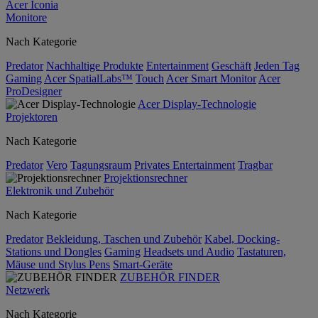
Acer Iconia
Monitore
Nach Kategorie
Predator
Nachhaltige Produkte
Entertainment
Geschäft
Jeden Tag
Gaming
Acer SpatialLabs™
Touch
Acer Smart Monitor
Acer
ProDesigner
Acer Display-Technologie
Projektoren
Nach Kategorie
Predator
Vero
Tagungsraum
Privates Entertainment
Tragbar
Projektionsrechner
Elektronik und Zubehör
Nach Kategorie
Predator
Bekleidung, Taschen und Zubehör
Kabel, Docking-
Stations und Dongles
Gaming
Headsets und Audio
Tastaturen,
Mäuse und Stylus Pens
Smart-Geräte
ZUBEHÖR FINDER
Netzwerk
Nach Kategorie