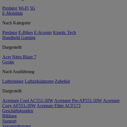
Predator
Wi-Fi
5G
E-Mobilität
Nach Kategorie
Predator
E-Bikes
E-Scooter
Kinetic Tech
Handheld Gaming
Dargestellt
Acer Nitro Blaze 7
Geräte
Nach Ausführung
Luftreiniger
Luftzirkulatoren
Zubehör
Dargestellt
Acerpure Cool AC551-50W
Acerpure Pro AP551-50W
Acerpure
Cozy AF551-20W
Acerpure Filter ACF173
Geschäftskunden
Bildung
Support
Veranstaltungen