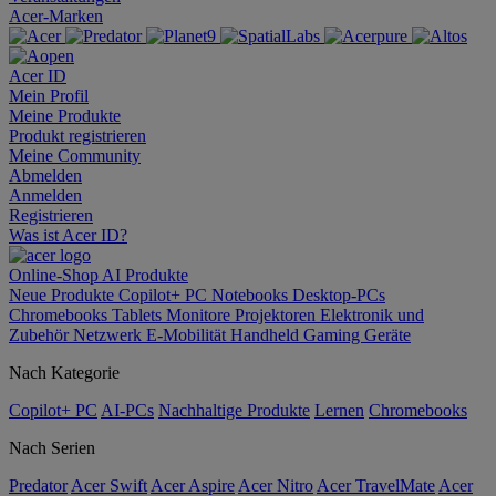
Acer-Marken
Acer ID
Mein Profil
Meine Produkte
Produkt registrieren
Meine Community
Abmelden
Anmelden
Registrieren
Was ist Acer ID?
Online-Shop
AI
Produkte
Neue Produkte
Copilot+ PC
Notebooks
Desktop-PCs
Chromebooks
Tablets
Monitore
Projektoren
Elektronik und
Zubehör
Netzwerk
E-Mobilität
Handheld Gaming
Geräte
Nach Kategorie
Copilot+ PC
AI-PCs
Nachhaltige Produkte
Lernen
Chromebooks
Nach Serien
Predator
Acer Swift
Acer Aspire
Acer Nitro
Acer TravelMate
Acer