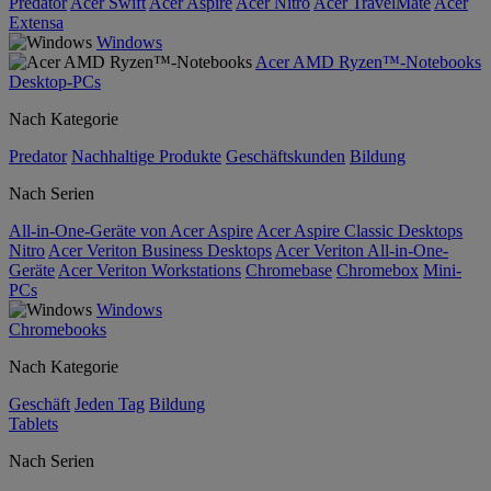
Predator
Acer Swift
Acer Aspire
Acer Nitro
Acer TravelMate
Acer
Extensa
Windows
Acer AMD Ryzen™-Notebooks
Desktop-PCs
Nach Kategorie
Predator
Nachhaltige Produkte
Geschäftskunden
Bildung
Nach Serien
All-in-One-Geräte von Acer Aspire
Acer Aspire Classic Desktops
Nitro
Acer Veriton Business Desktops
Acer Veriton All-in-One-
Geräte
Acer Veriton Workstations
Chromebase
Chromebox
Mini-
PCs
Windows
Chromebooks
Nach Kategorie
Geschäft
Jeden Tag
Bildung
Tablets
Nach Serien