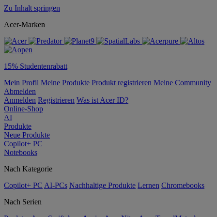
Zu Inhalt springen
Acer-Marken
15% Studentenrabatt
Mein Profil
Meine Produkte
Produkt registrieren
Meine Community
Abmelden
Anmelden
Registrieren
Was ist Acer ID?
Online-Shop
AI
Produkte
Neue Produkte
Copilot+ PC
Notebooks
Nach Kategorie
Copilot+ PC
AI-PCs
Nachhaltige Produkte
Lernen
Chromebooks
Nach Serien