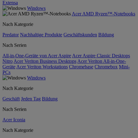
Extensa
Windows
Acer AMD Ryzen™-Notebooks
Nach Kategorie
Predator
Nachhaltige Produkte
Geschäftskunden
Bildung
Nach Serien
All-in-One-Geräte von Acer Aspire
Acer Aspire Classic Desktops
Nitro
Acer Veriton Business Desktops
Acer Veriton All-in-One-
Geräte
Acer Veriton Workstations
Chromebase
Chromebox
Mini-
PCs
Windows
Nach Kategorie
Geschäft
Jeden Tag
Bildung
Nach Serien
Acer Iconia
Nach Kategorie