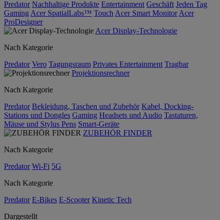
Predator
Nachhaltige Produkte
Entertainment
Geschäft
Jeden Tag
Gaming
Acer SpatialLabs™
Touch
Acer Smart Monitor
Acer
ProDesigner
Acer Display-Technologie
Nach Kategorie
Predator
Vero
Tagungsraum
Privates Entertainment
Tragbar
Projektionsrechner
Nach Kategorie
Predator
Bekleidung, Taschen und Zubehör
Kabel, Docking-
Stations und Dongles
Gaming
Headsets und Audio
Tastaturen,
Mäuse und Stylus Pens
Smart-Geräte
ZUBEHÖR FINDER
Nach Kategorie
Predator
Wi-Fi
5G
Nach Kategorie
Predator
E-Bikes
E-Scooter
Kinetic Tech
Dargestellt