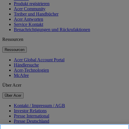
Produkt registrieren
Acer Community
Treiber und Handbücher
Acer Antworten
Service Kontakt
Benachrichtigungen und Rückrufaktionen
Ressourcen
Ressourcen
Acer Global Account Portal
Händlersuche
Acer-Technologien
McAfee
Über Acer
Über Acer
Kontakt / Impressum / AGB
Investor Relations
Presse International
Presse Deutschland
Auszeichnungen