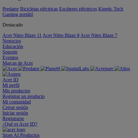
Predator
Bicicletas eléctricas
Escúteres eléctricos
Kinetic Tech
Gaming portátil
Destacado
Acer Nitro Blaze 11
Acer Nitro Blaze 8
Acer Nitro Blaze 7
Negocios
Educación
Soporte
Eventos
Marcas de Acer
Acer ID
Mi perfil
Mis productos
Registrar un producto
Mi comunidad
Cerrar sesión
Iniciar sesión
Registrarse
¿Qué es Acer ID?
Store
AI
Productos