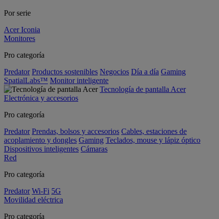
Por serie
Acer Iconia
Monitores
Pro categoría
Predator
Productos sostenibles
Negocios
Día a día
Gaming
SpatialLabs™
Monitor inteligente
Tecnología de pantalla Acer
Electrónica y accesorios
Pro categoría
Predator
Prendas, bolsos y accesorios
Cables, estaciones de
acoplamiento y dongles
Gaming
Teclados, mouse y lápiz óptico
Dispositivos inteligentes
Cámaras
Red
Pro categoría
Predator
Wi-Fi
5G
Movilidad eléctrica
Pro categoría