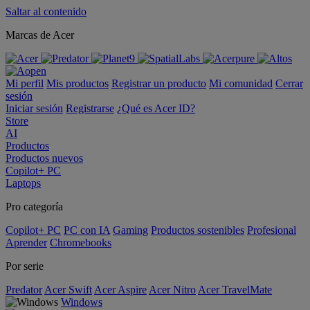
Saltar al contenido
Marcas de Acer
Mi perfil
Mis productos
Registrar un producto
Mi comunidad
Cerrar
sesión
Iniciar sesión
Registrarse
¿Qué es Acer ID?
Store
AI
Productos
Productos nuevos
Copilot+ PC
Laptops
Pro categoría
Copilot+ PC
PC con IA
Gaming
Productos sostenibles
Profesional
Aprender
Chromebooks
Por serie
Predator
Acer Swift
Acer Aspire
Acer Nitro
Acer TravelMate
Windows