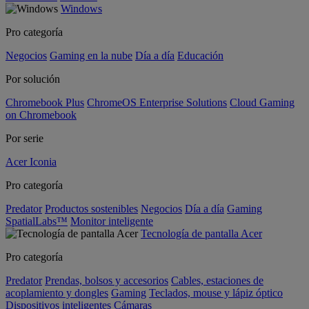
Windows
Pro categoría
Negocios
Gaming en la nube
Día a día
Educación
Por solución
Chromebook Plus
ChromeOS Enterprise Solutions
Cloud Gaming
on Chromebook
Por serie
Acer Iconia
Pro categoría
Predator
Productos sostenibles
Negocios
Día a día
Gaming
SpatialLabs™
Monitor inteligente
Tecnología de pantalla Acer
Pro categoría
Predator
Prendas, bolsos y accesorios
Cables, estaciones de
acoplamiento y dongles
Gaming
Teclados, mouse y lápiz óptico
Dispositivos inteligentes
Cámaras