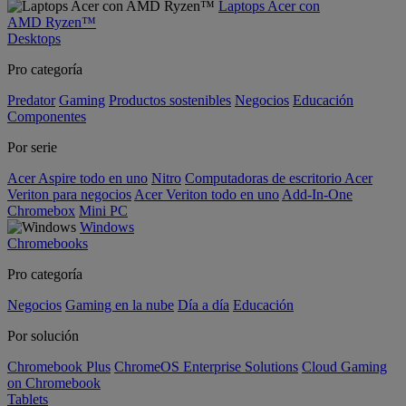
Laptops Acer con
AMD Ryzen™
Desktops
Pro categoría
Predator
Gaming
Productos sostenibles
Negocios
Educación
Componentes
Por serie
Acer Aspire todo en uno
Nitro
Computadoras de escritorio Acer
Veriton para negocios
Acer Veriton todo en uno
Add-In-One
Chromebox
Mini PC
Windows
Chromebooks
Pro categoría
Negocios
Gaming en la nube
Día a día
Educación
Por solución
Chromebook Plus
ChromeOS Enterprise Solutions
Cloud Gaming
on Chromebook
Tablets