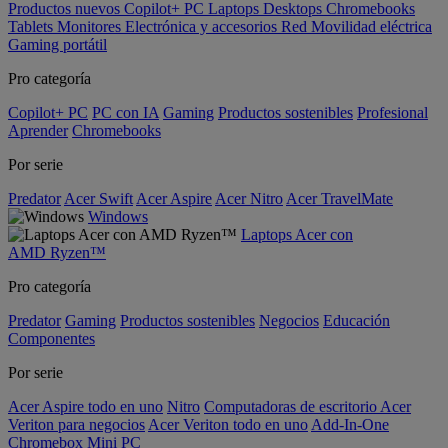
Productos nuevos
Copilot+ PC
Laptops
Desktops
Chromebooks
Tablets
Monitores
Electrónica y accesorios
Red
Movilidad eléctrica
Gaming portátil
Pro categoría
Copilot+ PC
PC con IA
Gaming
Productos sostenibles
Profesional
Aprender
Chromebooks
Por serie
Predator
Acer Swift
Acer Aspire
Acer Nitro
Acer TravelMate
Windows
Laptops Acer con
AMD Ryzen™
Pro categoría
Predator
Gaming
Productos sostenibles
Negocios
Educación
Componentes
Por serie
Acer Aspire todo en uno
Nitro
Computadoras de escritorio Acer
Veriton para negocios
Acer Veriton todo en uno
Add-In-One
Chromebox
Mini PC