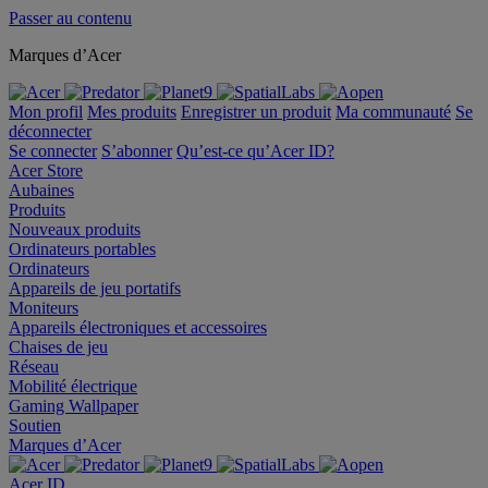
Passer au contenu
Marques d’Acer
Mon profil
Mes produits
Enregistrer un produit
Ma communauté
Se
déconnecter
Se connecter
S’abonner
Qu’est-ce qu’Acer ID?
Acer Store
Aubaines
Produits
Nouveaux produits
Ordinateurs portables
Ordinateurs
Appareils de jeu portatifs
Moniteurs
Appareils électroniques et accessoires
Chaises de jeu
Réseau
Mobilité électrique
Gaming Wallpaper
Soutien
Marques d’Acer
Acer ID