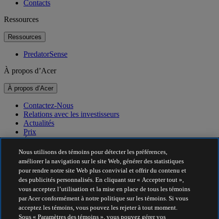
Contacts
Ressources
Ressources
PredatorSense
À propos d’Acer
À propos d’Acer
Contactez-Nous
Relations avec les investisseurs
Actualités
Prix
Événements
Nous utilisons des témoins pour détecter les préférences,
Durabilité
améliorer la navigation sur le site Web, générer des statistiques
pour rendre notre site Web plus convivial et offrir du contenu et
Durabilité
des publicités personnalisés. En cliquant sur « Accepter tout »,
vous acceptez l’utilisation et la mise en place de tous les témoins
Responsabilité sociale de l’entreprise
par Acer conformément à notre politique sur les témoins. Si vous
Empreinte carbone des produits
acceptez les témoins, vous pouvez les rejeter à tout moment.
Project Humanity
Sous « Paramètres des témoins », vous pouvez gérer vos
Earthion