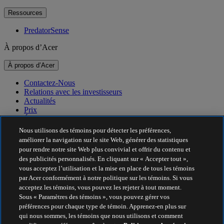
Ressources
PredatorSense
À propos d’Acer
À propos d’Acer
Contactez-Nous
Relations avec les investisseurs
Actualités
Prix
Événements
Nous utilisons des témoins pour détecter les préférences,
Durabilité
améliorer la navigation sur le site Web, générer des statistiques
pour rendre notre site Web plus convivial et offrir du contenu et
Durabilité
des publicités personnalisés. En cliquant sur « Accepter tout »,
vous acceptez l’utilisation et la mise en place de tous les témoins
Responsabilité sociale de l’entreprise
par Acer conformément à notre politique sur les témoins. Si vous
Empreinte carbone des produits
acceptez les témoins, vous pouvez les rejeter à tout moment.
Project Humanity
Sous « Paramètres des témoins », vous pouvez gérer vos
Earthion
préférences pour chaque type de témoin. Apprenez-en plus sur
Politique de confidentialité
qui nous sommes, les témoins que nous utilisons et comment