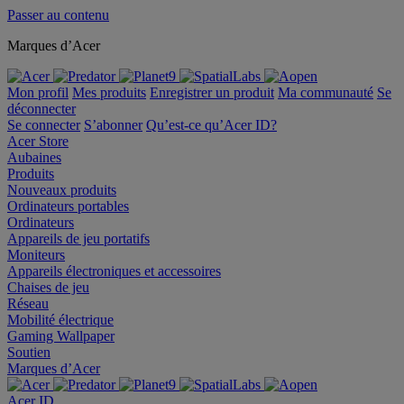
Passer au contenu
Marques d’Acer
Mon profil
Mes produits
Enregistrer un produit
Ma communauté
Se
déconnecter
Se connecter
S’abonner
Qu’est-ce qu’Acer ID?
Acer Store
Aubaines
Produits
Nouveaux produits
Ordinateurs portables
Ordinateurs
Appareils de jeu portatifs
Moniteurs
Appareils électroniques et accessoires
Chaises de jeu
Réseau
Mobilité électrique
Gaming Wallpaper
Soutien
Marques d’Acer
Acer ID