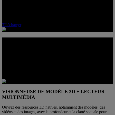
Plongez dans l’avenir de l’immersion avec les logiciels
SpatialLabs™ 3D Hub. Profitez d’un affichage 3D haute fidélité,
d’une conversion fluide de la 2D en 3D et d’une prise en charge
experte des jeux en 3D. Votre univers, sous toutes ses dimensions.
Télécharger
UN SEUL ÉCRAN. PLUS DE
POSSIBILITÉS EN 3D.
La 3D intégrée fait de cet écran bien plus qu’un écran à usage
unique. Elle regroupe en un seul espace le jeu, le visionnement de
contenu compatible, l’inspection d’actifs 3D et l’exploration de
médias enrichis en profondeur, sans nécessiter un autre appareil.
VISIONNEUSE DE MODÈLE 3D + LECTEUR
MULTIMÉDIA
Ouvrez des ressources 3D natives, notamment des modèles, des
vidéos et des images, avec la profondeur et la clarté spatiale pour