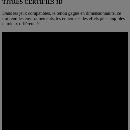
TITRES CERTIFIÉS 3D
Dans les jeux compatibles, le rendu gagne en dimensionnalité, ce
qui rend les environnements, les ennemis et les effets plus tangibles
et mieux différenciés.
PENSÉ POUR LA VITESSE ET LA
PROFONDEUR
Avec une fréquence de rafraîchissement jusqu’à 180 Hz et un temps
de réponse de 0,5 ms, les mouvements restent maîtrisés et les
commandes réactives, pour une 4K 3D toujours rapide, même en
pleine accélération.
Résolution UHD 4K
3840 x 2160
JUSQU’À 180 HZ
de fréquence de rafraîchissement
JUSQU’À 0,5 MS