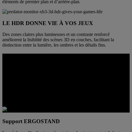
éléments de premier plan et d’arrière-plan.
LE HDR DONNE VIE À VOS JEUX
Des zones claires plus lumineuses et un contraste renforcé
améliorent la lisibilité des scènes 3D en couches, facilitant la
distinction entre la lumière, les ombres et les détails fins.
PENSÉ POUR LES CONFIGURATIONS
RÉELLES
Cet écran est conçu pour aller au-delà d’un simple écran 3D
spécialisé. Qu’il s’agisse de la position de visionnement, de la
connectivité ou des outils de communication intégrés, il s’adapte
naturellement au jeu, à la création, à la diffusion en continu et au
quotidien.
Support ERGOSTAND