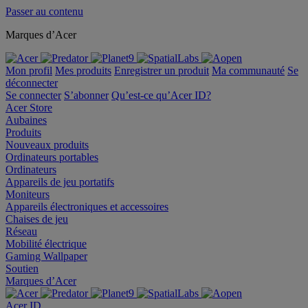
Passer au contenu
Marques d’Acer
Mon profil
Mes produits
Enregistrer un produit
Ma communauté
Se
déconnecter
Se connecter
S’abonner
Qu’est-ce qu’Acer ID?
Acer Store
Aubaines
Produits
Nouveaux produits
Ordinateurs portables
Ordinateurs
Appareils de jeu portatifs
Moniteurs
Appareils électroniques et accessoires
Chaises de jeu
Réseau
Mobilité électrique
Gaming Wallpaper
Soutien
Marques d’Acer
Acer ID