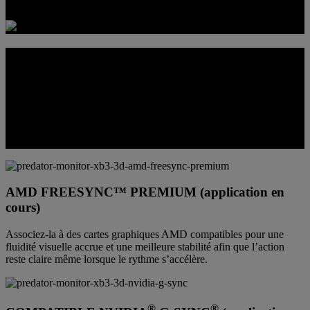
de temps de réponse
GARDEZ VOTRE CIBLE EN LIGNE
DE MIRE
Grâce à une diffusion d’images plus fluide, les mouvements restent
lisibles même à grande vitesse, ce qui facilite le suivi des ennemis, la
perception de leurs déplacements et les réactions sous pression, avec
un meilleur contrôle.
AMD FREESYNC™ PREMIUM (application en
cours)
Associez-la à des cartes graphiques AMD compatibles pour une
fluidité visuelle accrue et une meilleure stabilité afin que l’action
reste claire même lorsque le rythme s’accélère.
®
®