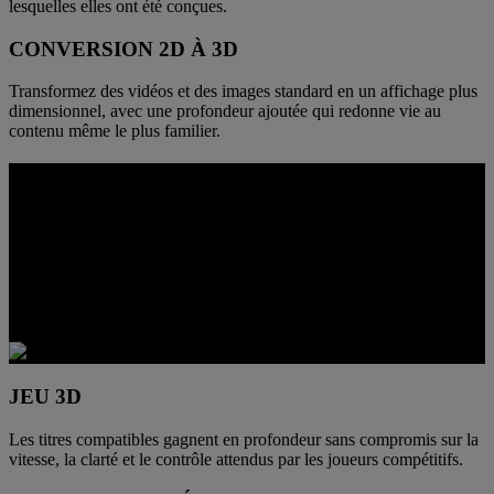
lesquelles elles ont été conçues.
CONVERSION 2D À 3D
Transformez des vidéos et des images standard en un affichage plus
dimensionnel, avec une profondeur ajoutée qui redonne vie au
contenu même le plus familier.
UNE PROFONDEUR IMMERSIVE
POUR JOUER
Lorsque des jeux pris en charge passent en 3D, la perception de
l’espace s’améliore. Le premier plan et l’arrière-plan se séparent plus
nettement, les environnements gagnent en présence et les combats
deviennent plus lisibles sur le plan spatial, sans sacrifier le contrôle.
JEU 3D
Les titres compatibles gagnent en profondeur sans compromis sur la
vitesse, la clarté et le contrôle attendus par les joueurs compétitifs.