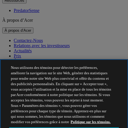
Ressources
PredatorSense
À propos d’Acer
À propos d’Acer
Contactez-Nous
Relations avec les investisseurs
Actualités
Prix
Événements
Nous utilisons des témoins pour détecter les préférences,
Durabilité
améliorer la navigation sur le site Web, générer des statistiques
pour rendre notre site Web plus convivial et offrir du contenu et
Durabilité
des publicités personnalisés. En cliquant sur « Accepter tout »,
vous acceptez l’utilisation et la mise en place de tous les témoins
Responsabilité sociale de l’entreprise
par Acer conformément à notre politique sur les témoins. Si vous
Empreinte carbone des produits
acceptez les témoins, vous pouvez les rejeter à tout moment.
Project Humanity
Sous « Paramètres des témoins », vous pouvez gérer vos
Earthion
préférences pour chaque type de témoin. Apprenez-en plus sur
Politique de confidentialité
qui nous sommes, les témoins que nous utilisons et comment
Politique sur les témoins
modifier vos préférences grâce à notre
Politique sur les témoins.
Avis juridique