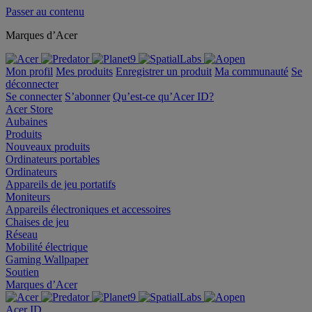
Passer au contenu
Marques d’Acer
Mon profil
Mes produits
Enregistrer un produit
Ma communauté
Se
déconnecter
Se connecter
S’abonner
Qu’est-ce qu’Acer ID?
Acer Store
Aubaines
Produits
Nouveaux produits
Ordinateurs portables
Ordinateurs
Appareils de jeu portatifs
Moniteurs
Appareils électroniques et accessoires
Chaises de jeu
Réseau
Mobilité électrique
Gaming Wallpaper
Soutien
Marques d’Acer
Acer ID