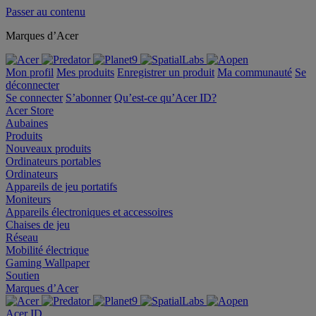
Passer au contenu
Marques d’Acer
Mon profil
Mes produits
Enregistrer un produit
Ma communauté
Se
déconnecter
Se connecter
S’abonner
Qu’est-ce qu’Acer ID?
Acer Store
Aubaines
Produits
Nouveaux produits
Ordinateurs portables
Ordinateurs
Appareils de jeu portatifs
Moniteurs
Appareils électroniques et accessoires
Chaises de jeu
Réseau
Mobilité électrique
Gaming Wallpaper
Soutien
Marques d’Acer
Acer ID