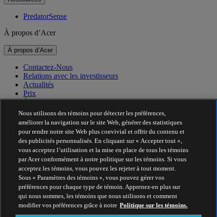
PredatorSense
À propos d’Acer
À propos d’Acer
Contactez-Nous
Relations avec les investisseurs
Actualités
Prix
Événements
Nous utilisons des témoins pour détecter les préférences,
Durabilité
améliorer la navigation sur le site Web, générer des statistiques
pour rendre notre site Web plus convivial et offrir du contenu et
Durabilité
des publicités personnalisés. En cliquant sur « Accepter tout »,
vous acceptez l’utilisation et la mise en place de tous les témoins
Responsabilité sociale de l’entreprise
par Acer conformément à notre politique sur les témoins. Si vous
Empreinte carbone des produits
acceptez les témoins, vous pouvez les rejeter à tout moment.
Project Humanity
Sous « Paramètres des témoins », vous pouvez gérer vos
Earthion
préférences pour chaque type de témoin. Apprenez-en plus sur
Politique de confidentialité
qui nous sommes, les témoins que nous utilisons et comment
Politique sur les témoins
modifier vos préférences grâce à notre
Politique sur les témoins.
Avis juridique