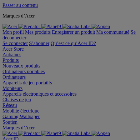
Passer au contenu
Marques d’Acer
Mon profil
Mes produits
Enregistrer un produit
Ma communauté
Se
déconnecter
Se connecter
S’abonner
Qu’est-ce qu’Acer ID?
Acer Store
Aubaines
Produits
Nouveaux produits
Ordinateurs portables
Ordinateurs
Appareils de jeu portatifs
Moniteurs
Appareils électroniques et accessoires
Chaises de jeu
Réseau
Mobilité électrique
Gaming Wallpaper
Soutien
Marques d’Acer
Acer ID