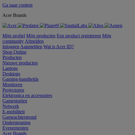
Ga naar content
Acer Brands
Mijn profiel
Mijn producten
Een product registreren
Mijn
community
Afmelden
Inloggen
Aanmelden
Wat is Acer ID?
Shop Online
Producten
Nieuwe producten
Laptops
Desktops
Gaming-handhelds
Monitoren
Projectoren
Elektronica en accessoires
Gamestoelen
Netwerk
E-mobiliteit
Gameachtergrond
Ondersteuning
Evenementen
Acer Brands