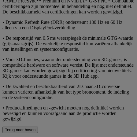
• AMD FreeSync™ Premium en NVIDIA
G-SYNC
Compatible
certificeringen zijn momenteel in behandeling en nog niet definitief.
De beschikbaarheid van certificeringen kan worden gewijzigd.
• Dynamic Refresh Rate (DRR) ondersteunt 180 Hz en 60 Hz
alleen via een DisplayPort-verbinding.
• De responstijd van 0,5 ms weerspiegelt de minimale GTG-waarde
(grijs-naar-grijs). De werkelijke responstijd kan variëren afhankelijk
van instellingen en systeemconfiguratie.
• Voor 3D-functies, waaronder ondersteuning voor 3D-games, is
compatibele hardware en software vereist. De lijst met ondersteunde
3D-games kan worden gewijzigd bij certificering van nieuwe titels.
Kijk voor ondersteunde games in de 3D Hub app.
• De kwaliteit en beschikbaarheid van 2D-naar-3D-conversie
kunnen variëren afhankelijk van het type broncontent, de indeling
en de systeemconfiguratie.
• Productafmetingen en -gewicht moeten nog definitief worden
bevestigd en kunnen voorafgaand aan de productie worden
gewijzigd.
Terug naar boven