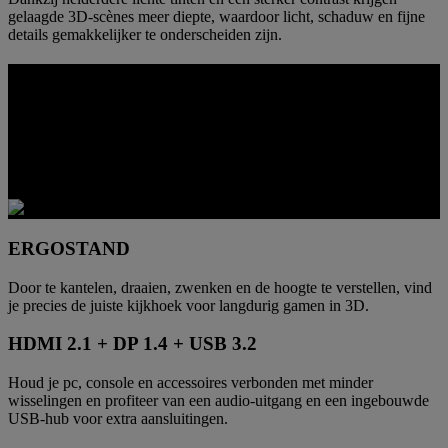
gelaagde 3D-scènes meer diepte, waardoor licht, schaduw en fijne
details gemakkelijker te onderscheiden zijn.
PRAKTISCHE FUNCTIONALITEIT
Deze monitor is zoveel meer dan een speciaal 3D-scherm. Van
kijkhoek tot connectiviteit en ingebouwde communicatietools, het
apparaat past zich gemakkelijker aan activiteiten zoals gamen,
creatie, streaming en dagelijks desktopgebruik aan.
ERGOSTAND
Door te kantelen, draaien, zwenken en de hoogte te verstellen, vind
je precies de juiste kijkhoek voor langdurig gamen in 3D.
HDMI 2.1 + DP 1.4 + USB 3.2
Houd je pc, console en accessoires verbonden met minder
wisselingen en profiteer van een audio-uitgang en een ingebouwde
USB-hub voor extra aansluitingen.