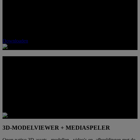
Ervaar de toekomst van meeslepende weergave met SpatialLabs™
3D Hub software. Profiteer van getrouwe 3D-weergave, naadloze
2D-naar-3D-conversie en ondersteuning voor 3D-games. Jouw
wereld in elke dimensie.
Downloaden
ÉÉN SCHERM. MEER 3D-
MOGELIJKHEDEN
Dankzij de ingebouwde 3D-functionaliteit kun je dit scherm voor
veel meer dan één ding gebruiken. Je kunt hiermee gamen,
compatibele content bekijken, 3D-assets inspecteren en media met
verbeterde diepte bekijken zonder dat je er een ander apparaat bij
hoeft te pakken.
3D-MODELVIEWER + MEDIASPELER
Open native 3D-assets, -modellen,- video's en -afbeeldingen met de