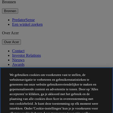
Bronnen
Bronnen
PredatorSense
Een winkel zoeken
Over Acer
Over Acer
Contact
Investor Relations
Nieuws
Awards
Evenementen
We gebruiken cookies om voorkeuren vast te stellen, de
Duurzaamheid
websitenavigatie te verbeteren en gebruikersstatistieken te
genereren om onze website gebruikersvriendelijker te maken en
Duurzaamheid
gepersonaliseerde content en advertentie te tonen. Door op 'Alles
accepteren' te klikken, ga je akkoord met het gebruik en de
Maatschappelijk verantwoord ondernemen
plaatsing van alle cookies door Acer in overeenstemming met
De CO2-voetafdruk van het product
ons cookiebeleid. Je kunt deze toestemming op elk moment weer
Project Humanity
intrekken. Onder 'Cookie-instellingen' kun je je voorkeuren voor
Earthion