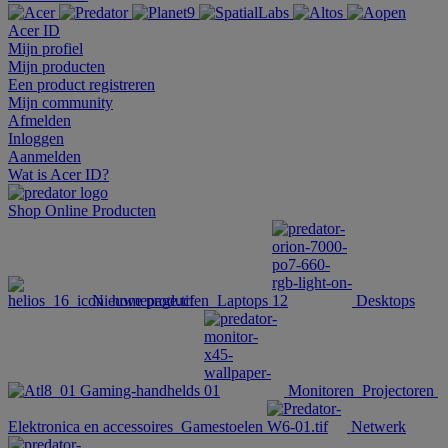
Acer ID
Mijn profiel
Mijn producten
Een product registreren
Mijn community
Afmelden
Inloggen
Aanmelden
Wat is Acer ID?
Shop Online
Producten
Nieuwe producten
Laptops
Desktops
Gaming-handhelds
Monitoren
Projectoren
Elektronica en accessoires
Gamestoelen
Netwerk