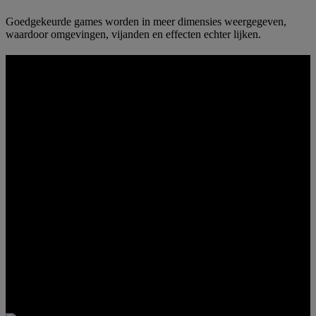
Goedgekeurde games worden in meer dimensies weergegeven,
waardoor omgevingen, vijanden en effecten echter lijken.
REALISTISCHE DIEPTEWEERGAVE
BIJ ELKE SNELHEID
Dankzij een vernieuwingsfrequentie van 180 Hz en een responstijd
van maximaal 0,5 ms blijven bewegingen gecontroleerd en invoer
haarscherp, zodat Full 4K 3D nog steeds snel aanvoelt wanneer het
tempo omhoog gaat.
4K UHD
3840 x 2160 resolutie
TOT 180 HZ
Vernieuwingsfrequentie
TOT 0,5 MS
Responstijd