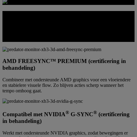
BLIJF GEFOCUST OP JE DOEL
Dankzij soepelere frameweergave zijn bewegingen beter te zien in
snelle games. Het is dus gemakkelijker om vijanden te volgen,
bewegingen te lezen en onder druk te reageren.
AMD FREESYNC™ PREMIUM (certificering in
behandeling)
Combineer met ondersteunde AMD graphics voor een vloeiendere
en stabielere visuele flow. Zo blijven acties scherp wanneer het
tempo omhoog gaat.
®
®
Compatibel met NVIDIA
G-SYNC
(certificering
in behandeling)
Werkt met ondersteunde NVIDIA graphics, zodat bewegingen er