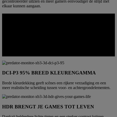
gecontroleerder uitzien en meer gamers eenvoudiger de strijd met
elkaar kunnen aangaan.
KLEUR GEMAAKT VOOR 3D-
HELDERHEID
Diepte komt beter tot zijn recht wanneer kleur en contrast van
voorste tot achterste laag constant blijven. Dit paneel is zo afgesteld
dat scènes levendig blijven, details goed leesbaar zijn en ruimtelijke
scheidingen geloofwaardiger overkomen, in plaats van vervaagd of
onzuiver.
DCI-P3 95% BREED KLEURENGAMMA
Brede kleurdekking geeft scènes een rijkere verzadiging en een
meer realistische scheiding tussen voor- en achtergrondelementen.
HDR BRENGT JE GAMES TOT LEVEN
Dankzij helderdere lichte tinten en een sterker contrast krijgen