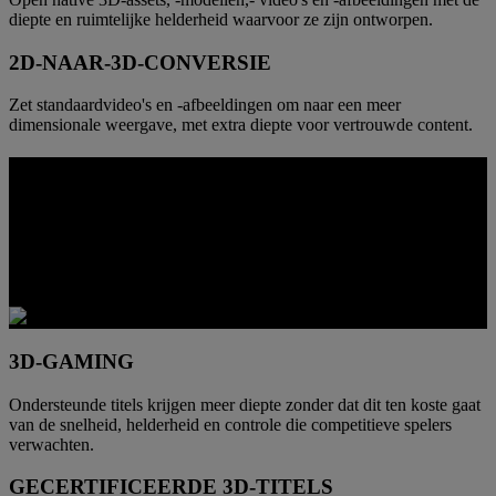
diepte en ruimtelijke helderheid waarvoor ze zijn ontworpen.
2D-NAAR-3D-CONVERSIE
Zet standaardvideo's en -afbeeldingen om naar een meer
dimensionale weergave, met extra diepte voor vertrouwde content.
VISUELE DIEPTE
Wanneer ondersteunde games naar 3D worden geconverteerd, zijn
beelden gemakkelijker te doorgronden. De voor- en achtergrond
worden sneller van elkaar gescheiden, omgevingen zien er echter uit
en gevechten zijn ruimtelijker zonder dat je inlevert op controle.
3D-GAMING
Ondersteunde titels krijgen meer diepte zonder dat dit ten koste gaat
van de snelheid, helderheid en controle die competitieve spelers
verwachten.
GECERTIFICEERDE 3D-TITELS