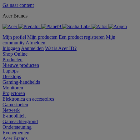
Ga naar content
Acer Brands
Mijn profiel
Mijn producten
Een product registreren
Mijn
community
Afmelden
Inloggen
Aanmelden
Wat is Acer ID?
Shop Online
Producten
Nieuwe producten
Laptops
Desktops
Gaming-handhelds
Monitoren
Projectoren
Elektronica en accessoires
Gamestoelen
Netwerk
E-mobiliteit
Gameachtergrond
Ondersteuning
Evenementen
Acer Brands