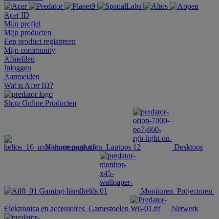
Acer ID
Mijn profiel
Mijn producten
Een product registreren
Mijn community
Afmelden
Inloggen
Aanmelden
Wat is Acer ID?
Shop Online
Producten
Nieuwe producten
Laptops
Desktops
Gaming-handhelds
Monitoren
Projectoren
Elektronica en accessoires
Gamestoelen
Netwerk