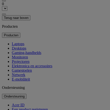
0
Terug naar boven
Producten
Producten
Laptops
Desktops
Gaming-handhelds
Monitoren
Projectoren
Elektronica en accessoires
Gamestoelen
Netwerk
E-mobiliteit
Ondersteuning
Ondersteuning
Acer ID
Een product registreren