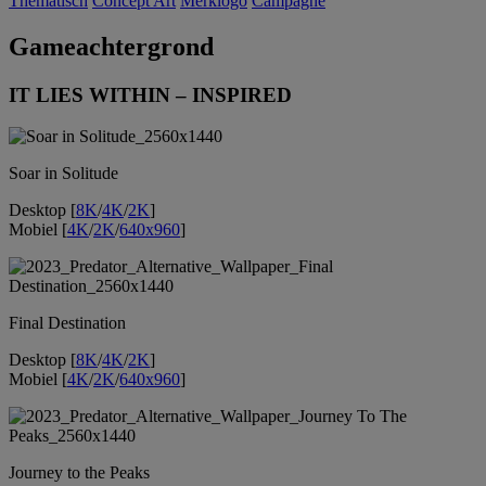
Thematisch
Concept Art
Merklogo
Campagne
Gameachtergrond
IT LIES WITHIN – INSPIRED
Soar in Solitude
Desktop [
8K
/
4K
/
2K
]
Mobiel [
4K
/
2K
/
640x960
]
Final Destination
Desktop [
8K
/
4K
/
2K
]
Mobiel [
4K
/
2K
/
640x960
]
Journey to the Peaks