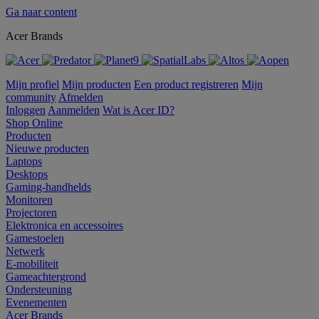
Ga naar content
Acer Brands
Mijn profiel
Mijn producten
Een product registreren
Mijn
community
Afmelden
Inloggen
Aanmelden
Wat is Acer ID?
Shop Online
Producten
Nieuwe producten
Laptops
Desktops
Gaming-handhelds
Monitoren
Projectoren
Elektronica en accessoires
Gamestoelen
Netwerk
E-mobiliteit
Gameachtergrond
Ondersteuning
Evenementen
Acer Brands